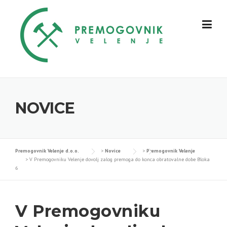
Skip
to
content
NOVICE
Premogovnik Velenje d.o.o.
>
Novice
>
Premogovnik Velenje
>
V Premogovniku Velenje dovolj zalog premoga do konca obratovalne dobe Bloka
6
V Premogovniku