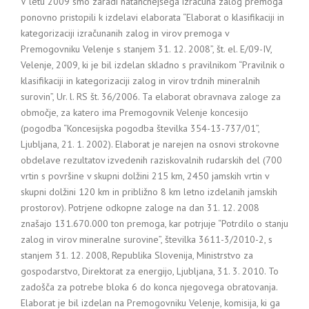
V letu 2009 smo zaradi natančnejšega izračuna zalog premoga
ponovno pristopili k izdelavi elaborata “Elaborat o klasifikaciji in
kategorizaciji izračunanih zalog in virov premoga v
Premogovniku Velenje s stanjem 31. 12. 2008”, št. el. E/09-IV,
Velenje, 2009, ki je bil izdelan skladno s pravilnikom “Pravilnik o
klasifikaciji in kategorizaciji zalog in virov trdnih mineralnih
surovin”, Ur. l. RS št. 36/2006. Ta elaborat obravnava zaloge za
območje, za katero ima Premogovnik Velenje koncesijo
(pogodba “Koncesijska pogodba številka 354-13-737/01”,
Ljubljana, 21. 1. 2002). Elaborat je narejen na osnovi strokovne
obdelave rezultatov izvedenih raziskovalnih rudarskih del (700
vrtin s površine v skupni dolžini 215 km, 2450 jamskih vrtin v
skupni dolžini 120 km in približno 8 km letno izdelanih jamskih
prostorov). Potrjene odkopne zaloge na dan 31. 12. 2008
znašajo 131.670.000 ton premoga, kar potrjuje “Potrdilo o stanju
zalog in virov mineralne surovine”, številka 3611-3/2010-2, s
stanjem 31. 12. 2008, Republika Slovenija, Ministrstvo za
gospodarstvo, Direktorat za energijo, Ljubljana, 31. 3. 2010. To
zadošča za potrebe bloka 6 do konca njegovega obratovanja.
Elaborat je bil izdelan na Premogovniku Velenje, komisija, ki ga