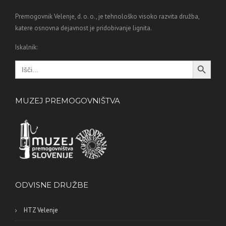
Premogovnik Velenje, d. o. o., je tehnološko visoko razvita družba,
katere osnovna dejavnost je pridobivanje lignita.
Iskalnik:
Search Button
Search
for:
MUZEJ PREMOGOVNIŠTVA
ODVISNE DRUŽBE
HTZ Velenje