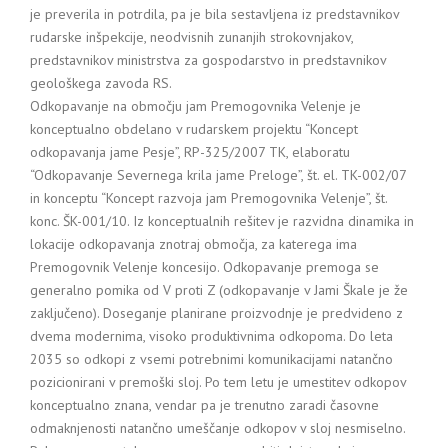
je preverila in potrdila, pa je bila sestavljena iz predstavnikov
rudarske inšpekcije, neodvisnih zunanjih strokovnjakov,
predstavnikov ministrstva za gospodarstvo in predstavnikov
geološkega zavoda RS.
Odkopavanje na območju jam Premogovnika Velenje je
konceptualno obdelano v rudarskem projektu “Koncept
odkopavanja jame Pesje”, RP-325/2007 TK, elaboratu
“Odkopavanje Severnega krila jame Preloge”, št. el. TK-002/07
in konceptu “Koncept razvoja jam Premogovnika Velenje”, št.
konc. ŠK-001/10. Iz konceptualnih rešitev je razvidna dinamika in
lokacije odkopavanja znotraj območja, za katerega ima
Premogovnik Velenje koncesijo. Odkopavanje premoga se
generalno pomika od V proti Z (odkopavanje v Jami Škale je že
zaključeno). Doseganje planirane proizvodnje je predvideno z
dvema modernima, visoko produktivnima odkopoma. Do leta
2035 so odkopi z vsemi potrebnimi komunikacijami natančno
pozicionirani v premoški sloj. Po tem letu je umestitev odkopov
konceptualno znana, vendar pa je trenutno zaradi časovne
odmaknjenosti natančno umeščanje odkopov v sloj nesmiselno.