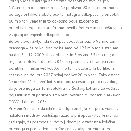
Poleg vsega ostalega ne smemo pozabiti dejstva, da je v
šoštanjskem odkopnem polju še približno 90 mio ton premoga,
od tega bi lahko z obstoječo tehnologijo odkopavanja pridobili
60 mio ton, vendar je to odkopno polje izločeno iz
pridobivalnega prostora Premogovnika Velenje in ni upoštevano
v zgoraj omenjenih odkopnih zalogah.
B6 bo v svoji življenjski dobi potreboval približno 92 mio ton
premoga – če to količino odštejemo od 127 mio ton s stanjem
na dan 31. 12. 2009, jih za bloka 4 in 5 ostane 35 mio ton; od
tega bo v bloku 4 do leta 2014, ko preneha z obratovanjem,
porabljenih nekaj več kot 9.6 mio ton, v bloku 5, ki bo hladna
rezerva, pa do leta 2027 nekaj več kot 20 mio ton. Tako ostane
še neizkoriščenih več kot 5 mio ton, iz česar je jasno razvidno,
da je premoga za Termoelektrarno Šoštanj, kot smo že večkrat
pojasnili in tudi podkrepili z vsemi potrebnimi podatki, vsekakor
DOVOLJ do leta 2054.
Presenečeni smo, da nihče od odgovornih, ki, kot je razvidno iz
nekaterih medijev, poslušajo različne prišepetovalce, ki menda
razlagajo, da premoga ni dovolj, dvomijo v zadostne količine
premoga in predvidene stroške proizvodnje premoga, tega