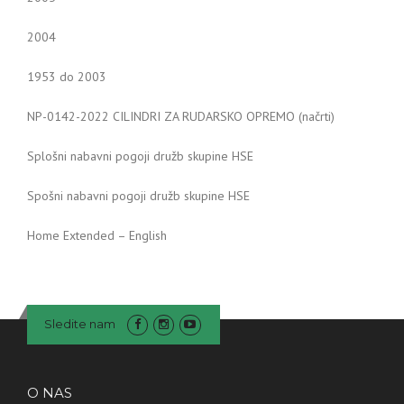
2004
1953 do 2003
NP-0142-2022 CILINDRI ZA RUDARSKO OPREMO (načrti)
Splošni nabavni pogoji družb skupine HSE
Spošni nabavni pogoji družb skupine HSE
Home Extended – English
Sledite nam
O NAS