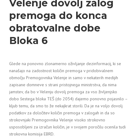
Velenje dovolj zalog
premoga do konca
obratovalne dobe
Bloka 6
Glede na ponovno zlonamerno oživljanje dezinformacij, ki se
nanašajo na zadostnost količin premoga v pridobivalnem
območju Premogovnika Velenje in samo v nekaterih medijih
zapisane domneve s strani pristojnega ministrstva, da nima
jamstev, da bo v Velenju dovolj premoga za vso življenjsko
dobo šestega bloka TEŠ (do 2054) dajemo ponovno pojasnilo –
kljub temu, da smo to že nekajkrat storili. Da je na voljo dovolj
podatkov za določitev količin premoga v zalogah in da so
strokovnjaki Premogovnika Velenje visoko strokovno
usposobljeni za izračun količin, je v svojem poročilu ocenila tudi
strokovna komisija EBRD.