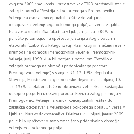
Avgusta 2009 smo komisiji predstavnikov EBRD predstavili stanje
zalog iz poročila “Revizija zalog premoga v Premogovniku
Velenje na osnovi konceptualnih rešitev do zaključka
odkopavanja velenjskega odkopnega polja”, Univerza v Ljubljani,
Naravoslovnotehniška fakulteta v Ljubljani, januar 2009. To
poročilo je temeljilo na upoštevanju stanja zalog v podanih
elaboratu “Elaborat o kategorizaciji, klasifikaciji in izračunu rezerv
premoga na območju Premogovnika Velenje”, Premogovnik
Velenje, junij 1999, ki je bil potrjen s potrdilom “Potrdilo o
zalogah premoga na območju pridobivalnega prostora
Premogovnika Velenje”, s stanjem 31. 12. 1998, Republika
Slovenija, Ministrstvo za gospodarske dejavnosti, Ljubljana, 10.
12. 1999. Ta elaborat ločeno obravnava velenjsko in šoštanjsko
odkopno polje. Pri izdelavi poročila “Revizija zalog premoga v
Premogovniku Velenje na osnovi konceptualnih rešitev do
zaključka odkopavanja velenjskega odkopnega polja”, Univerza v
Ljubljani, Naravoslovnotehniška fakulteta v Ljubljani, januar 2009,
pa je bilo upoštevano samo zmanjšano pridobivalno območje
velenjskega odkopnega polja.