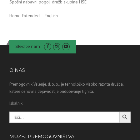
Spošni nabavni pogoji družb skupine HSE
Home Extended – English
Sledite nam
O NAS
Premogovnik Velenje, d. o. o., je tehnološko visoko razvita družba,
katere osnovna dejavnost je pridobivanje lignita.
Iskalnik:
Search Button
Search
for:
MUZEJ PREMOGOVNIŠTVA