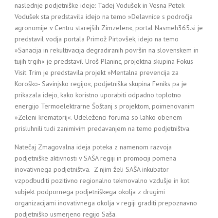
naslednje podjetniške ideje: Tadej Vodušek in Vesna Petek
Vodušek sta predstavila idejo na temo »Delavnice s področja
agronomije v Centru starejših Zimzelen«, portal Nasmeh365.si je
predstavil vodja portala Primož Pirtovšek, idejo na temo
»Sanacija in rekultivacija degradiranih površin na slovenskem in
tujih trgih« je predstavil Uroš Planinc, projektna skupina Fokus
Visit Trim je predstavila projekt »Mentalna prevencija za
Koroško- Savinjsko regijo«, podjetniška skupina Feniks pa je
prikazala idejo, kako koristno uporabiti odpadno toplotno
energijo Termoelektrarne Šoštanj s projektom, poimenovanim
»Zeleni krematorij«. Udeleženci foruma so lahko obenem
prisluhnili tudi zanimivim predavanjem na temo podjetništva.
Natečaj Zmagovalna ideja poteka z namenom razvoja
podjetniške aktivnosti v SAŠA regiji in promociji pomena
inovativnega podjetništva. Z njim želi SAŠA inkubator
vzpodbuditi pozitivno regionalno tekmovalno vzdušje in kot
subjekt podpornega podjetniškega okolja z drugimi
organizacijami inovativnega okolja v regiji graditi prepoznavno
podjetniško usmerjeno regijo Saša.