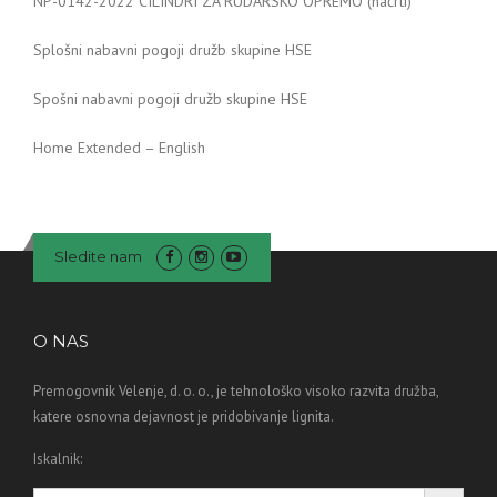
NP-0142-2022 CILINDRI ZA RUDARSKO OPREMO (načrti)
Splošni nabavni pogoji družb skupine HSE
Spošni nabavni pogoji družb skupine HSE
Home Extended – English
Sledite nam
O NAS
Premogovnik Velenje, d. o. o., je tehnološko visoko razvita družba,
katere osnovna dejavnost je pridobivanje lignita.
Iskalnik:
Search Button
Search