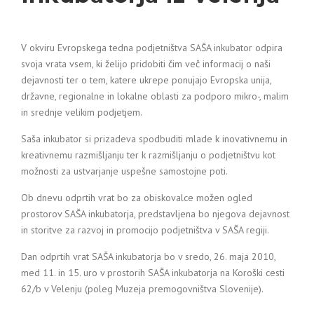
V okviru Evropskega tedna podjetništva SAŠA inkubator odpira
svoja vrata vsem, ki želijo pridobiti čim več informacij o naši
dejavnosti ter o tem, katere ukrepe ponujajo Evropska unija,
državne, regionalne in lokalne oblasti za podporo mikro-, malim
in srednje velikim podjetjem.
Saša inkubator si prizadeva spodbuditi mlade k inovativnemu in
kreativnemu razmišljanju ter k razmišljanju o podjetništvu kot
možnosti za ustvarjanje uspešne samostojne poti.
Ob dnevu odprtih vrat bo za obiskovalce možen ogled
prostorov SAŠA inkubatorja, predstavljena bo njegova dejavnost
in storitve za razvoj in promocijo podjetništva v SAŠA regiji.
Dan odprtih vrat SAŠA inkubatorja bo v sredo, 26. maja 2010,
med 11. in 15. uro v prostorih SAŠA inkubatorja na Koroški cesti
62/b v Velenju (poleg Muzeja premogovništva Slovenije).