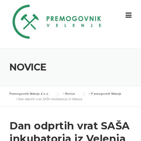
Skip
to
content
NOVICE
Premogovnik Velenje d.o.o.
>
Novice
>
Premogovnik Velenje
>
Dan odprtih vrat SAŠA inkubatorja iz Velenja
Dan odprtih vrat SAŠA
inkubatorja iz Velenja