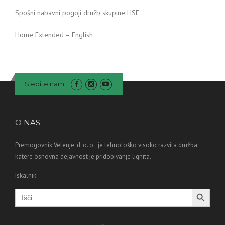
Spošni nabavni pogoji družb skupine HSE
Home Extended – English
Sledite nam
O NAS
Premogovnik Velenje, d. o. o., je tehnološko visoko razvita družba,
katere osnovna dejavnost je pridobivanje lignita.
Iskalnik:
Search Button
Search
for: