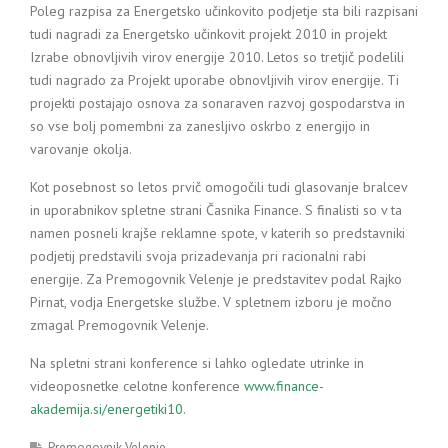
Poleg razpisa za Energetsko učinkovito podjetje sta bili razpisani
tudi nagradi za Energetsko učinkovit projekt 2010 in projekt
Izrabe obnovljivih virov energije 2010. Letos so tretjič podelili
tudi nagrado za Projekt uporabe obnovljivih virov energije. Ti
projekti postajajo osnova za sonaraven razvoj gospodarstva in
so vse bolj pomembni za zanesljivo oskrbo z energijo in
varovanje okolja.
Kot posebnost so letos prvič omogočili tudi glasovanje bralcev
in uporabnikov spletne strani Časnika Finance. S finalisti so v ta
namen posneli krajše reklamne spote, v katerih so predstavniki
podjetij predstavili svoja prizadevanja pri racionalni rabi
energije. Za Premogovnik Velenje je predstavitev podal Rajko
Pirnat, vodja Energetske službe. V spletnem izboru je močno
zmagal Premogovnik Velenje.
Na spletni strani konference si lahko ogledate utrinke in
videoposnetke celotne konference
www.finance-
akademija.si/energetiki10
.
Premogovnik Velenje