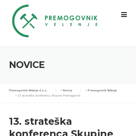
Skip
to
content
NOVICE
Premogovnik Velenje d.o.o.
>
Novice
>
Premogovnik Velenje
>
13. strateška konferenca Skupine Premogovnik
13. strateška
konferenca Skupine