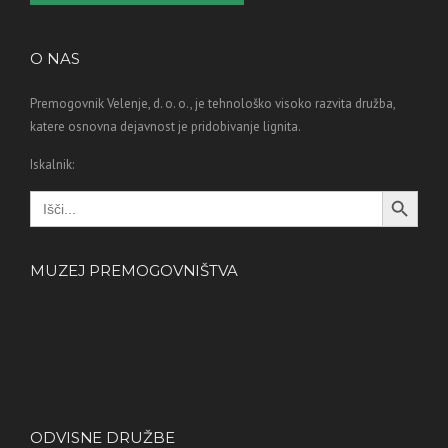
O NAS
Premogovnik Velenje, d. o. o., je tehnološko visoko razvita družba,
katere osnovna dejavnost je pridobivanje lignita.
Iskalnik:
Search Button
Search
for:
MUZEJ PREMOGOVNIŠTVA
ODVISNE DRUŽBE