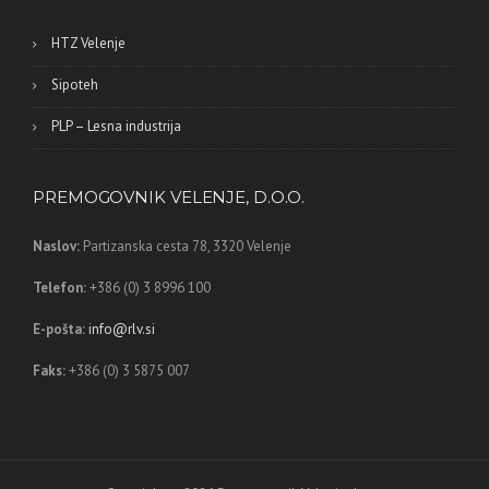
HTZ Velenje
Sipoteh
PLP – Lesna industrija
PREMOGOVNIK VELENJE, D.O.O.
Naslov:
Partizanska cesta 78,
3320 Velenje
Telefon:
+386 (0) 3 8996 100
E-pošta:
info@rlv.si
Faks:
+386 (0) 3 5875 007