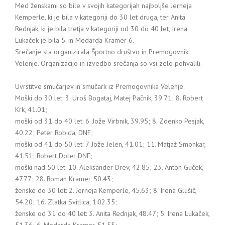
Med ženskami so bile v svojih kategorijah najboljše Jerneja
Kemperle, ki je bila v kategoriji do 30 let druga, ter Anita
Rednjak, ki je bila tretja v kategoriji od 30 do 40 let, Irena
Lukaček je bila 5. in Medarda Kramer 6.
Srečanje sta organizirala Športno društvo in Premogovnik
Velenje. Organizacijo in izvedbo srečanja so vsi zelo pohvalili.
Uvrstitve smučarjev in smučark iz Premogovnika Velenje:
Moški do 30 let: 3. Uroš Bogataj, Matej Pačnik, 39.71; 8. Robert
Krk, 41.01;
moški od 31 do 40 let: 6. Jože Virbnik, 39.95; 8. Zdenko Pesjak,
40.22; Peter Robida, DNF;
moški od 41 do 50 let: 7. Jože Jelen, 41.01; 11. Matjaž Smonkar,
41.51; Robert Doler DNF;
moški nad 50 let: 10. Aleksander Drev, 42.85; 23. Anton Guček,
47.77; 28. Roman Kramer, 50.43;
ženske do 30 let: 2. Jerneja Kemperle, 45.63; 8. Irena Glušič,
54.20; 16. Zlatka Svitlica, 1:02.35;
ženske od 31 do 40 let: 3. Anita Rednjak, 48.47; 5. Irena Lukaček,