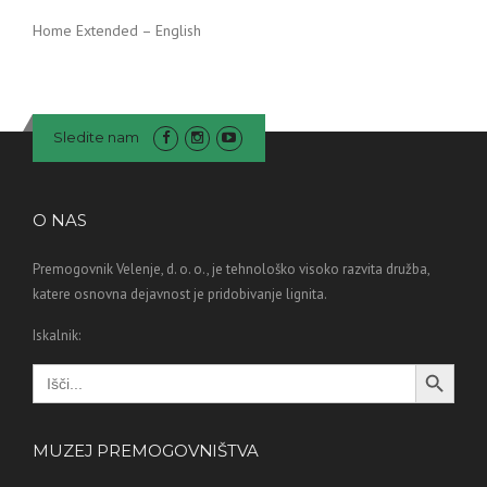
Home Extended – English
Sledite nam
O NAS
Premogovnik Velenje, d. o. o., je tehnološko visoko razvita družba,
katere osnovna dejavnost je pridobivanje lignita.
Iskalnik:
Search Button
Search
for:
MUZEJ PREMOGOVNIŠTVA