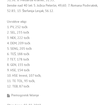
51.36; 6. Medarda Kramer, 51.55;
ženske nad 40 let: 5. Jožica Peterlin, 49,60; 7. Romana Podvratnik,
52.85; 13. Štefanija Lesjak, 56.12.
Uvrstitve ekip:
1. PV, 252 točk
2. SEL, 235 točk
3. NEK, 222 točk
4. DEM, 209 točk
5. SENG, 205 točk
6. TEŠ, 188 točk
7. TET, 178 točk
8. GEN, 155 točk
9. HSE, 154 točk
10. HSE Invest, 107 točk,
11. TE TOL, 93 točk,
12. TEB, 87 točk
Premogovnik Velenje