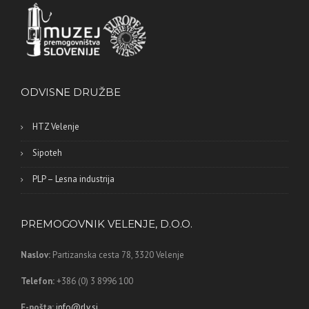
ODVISNE DRUŽBE
HTZ Velenje
Sipoteh
PLP – Lesna industrija
PREMOGOVNIK VELENJE, D.O.O.
Naslov:
Partizanska cesta 78,
3320 Velenje
Telefon:
+386 (0) 3 8996 100
E-pošta:
info@rlv.si