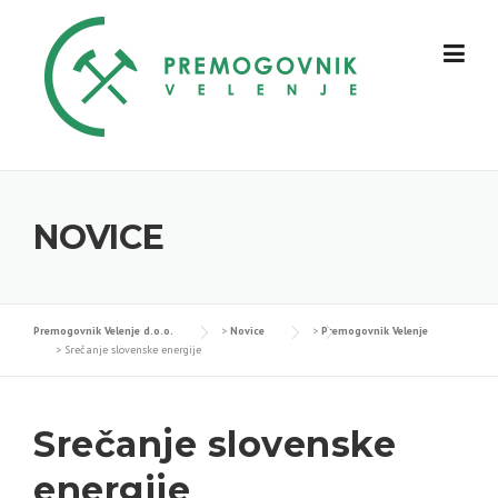
Skip
to
content
NOVICE
Premogovnik Velenje d.o.o.
>
Novice
>
Premogovnik Velenje
>
Srečanje slovenske energije
Srečanje slovenske
energije