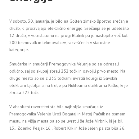
V soboto, 30. januarja, je bilo na Golteh zimsko športno srečanje
družb, ki proizvajajo električno energijo. Srečanja se je udeležilo
12 družb, v veleslalomu na progi Blatnik pa je nastopilo več kot
200 tekmovalk in tekmovalcev, razvrščenih v starostne
kategorije.
Smučarke in smučarji Premogovnika Velenje so se odrezali
odlično, saj so skupaj zbrali 252 točk in osvojili prvo mesto. Na
drugo mesto so se z 235 točkami uvrstili kolegi iz Savskih
elektrarn Ljubljana, na tretje pa Nuklearna elektrarna Krško, ki je
zbrala 222 točk.
V absolutni razvrstitvi sta bila najboljša smučarja iz
Premogovnika Velenje Uroš Bogataj in Matej Pačnik na osmem
mestu, na višja mesta pa so se uvrstili še Jože Virbnik, ki je bil
13., Zdenko Pesjak 16., Robert Krk in Jože Jelen pa sta bila 26.