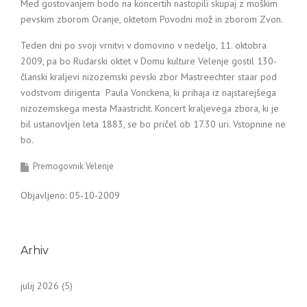
Med gostovanjem bodo na koncertih nastopili skupaj z moškim
pevskim zborom Oranje, oktetom Povodni mož in zborom Zvon.
Teden dni po svoji vrnitvi v domovino v nedeljo, 11. oktobra
2009, pa bo Rudarski oktet v Domu kulture Velenje gostil 130-
članski kraljevi nizozemski pevski zbor Mastreechter staar pod
vodstvom dirigenta Paula Vonckena, ki prihaja iz najstarejšega
nizozemskega mesta Maastricht. Koncert kraljevega zbora, ki je
bil ustanovljen leta 1883, se bo pričel ob 17.30 uri. Vstopnine ne
bo.
Premogovnik Velenje
Objavljeno: 05-10-2009
Arhiv
julij 2026
(5)