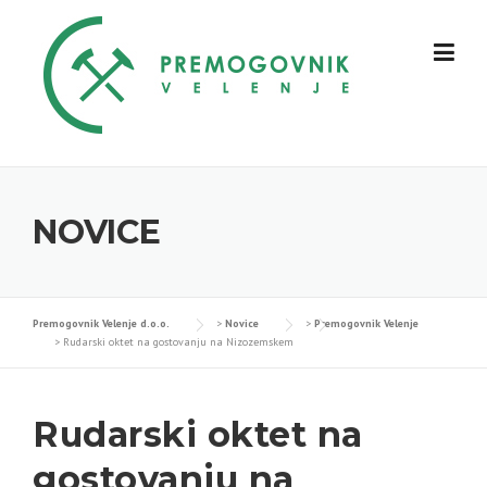
Skip
to
content
NOVICE
Premogovnik Velenje d.o.o.
>
Novice
>
Premogovnik Velenje
>
Rudarski oktet na gostovanju na Nizozemskem
Rudarski oktet na
gostovanju na