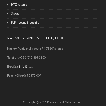
HTZ Velenje
Sipoteh
PLP – Lesna industrija
PREMOGOVNIK VELENJE, D.O.O.
Naslov:
Partizanska cesta 78,
3320 Velenje
Telefon:
+386 (0) 3 8996 100
E-pošta:
info@rlv.si
Faks:
+386 (0) 3 5875 007
Copyright © 2026 Premogovnik Velenje d.o.o.