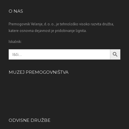
O NAS
Premogovnik Velenje, d. o. o., je tehnološko visoko razvita družba,
katere osnovna dejavnost je pridobivanje lignita.
Iskalnik:
Search Button
Search
for:
MUZEJ PREMOGOVNIŠTVA
ODVISNE DRUŽBE