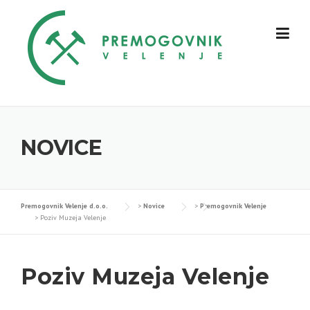
Skip
to
content
NOVICE
Premogovnik Velenje d.o.o.
>
Novice
>
Premogovnik Velenje
>
Poziv Muzeja Velenje
Poziv Muzeja Velenje