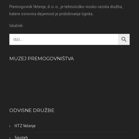
Premogovnik Velenje, d. o. o., je tehnološko visoko razvita družba,
katere osnovna dejavnost je pridobivanje lignita.
Iskalnik:
Search Button
Search
for:
MUZEJ PREMOGOVNIŠTVA
ODVISNE DRUŽBE
HTZ Velenje
Sipoteh