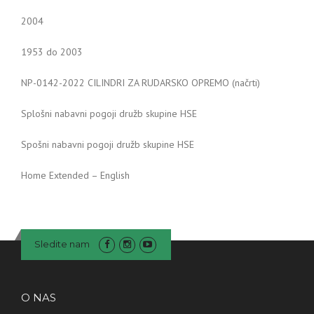
2004
1953 do 2003
NP-0142-2022 CILINDRI ZA RUDARSKO OPREMO (načrti)
Splošni nabavni pogoji družb skupine HSE
Spošni nabavni pogoji družb skupine HSE
Home Extended – English
Sledite nam
O NAS