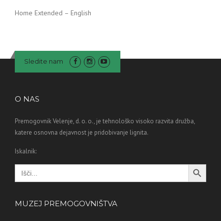
Home Extended – English
Sledite nam
O NAS
Premogovnik Velenje, d. o. o., je tehnološko visoko razvita družba,
katere osnovna dejavnost je pridobivanje lignita.
Iskalnik:
Search Button
Search
for:
MUZEJ PREMOGOVNIŠTVA