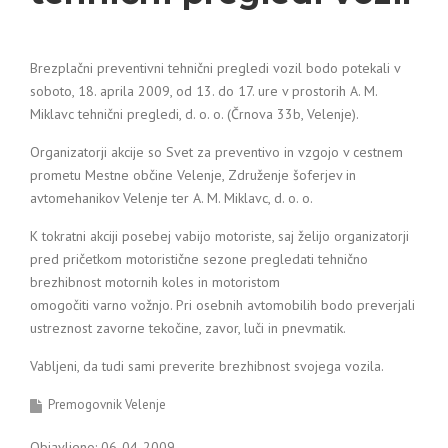
Brezplačni preventivni tehnični pregledi vozil bodo potekali v
soboto, 18. aprila 2009, od 13. do 17. ure v prostorih A. M.
Miklavc tehnični pregledi, d. o. o. (Črnova 33b, Velenje).
Organizatorji akcije so Svet za preventivo in vzgojo v cestnem
prometu Mestne občine Velenje, Združenje šoferjev in
avtomehanikov Velenje ter A. M. Miklavc, d. o. o.
K tokratni akciji posebej vabijo motoriste, saj želijo organizatorji
pred pričetkom motoristične sezone pregledati tehnično
brezhibnost motornih koles in motoristom
omogočiti varno vožnjo. Pri osebnih avtomobilih bodo preverjali
ustreznost zavorne tekočine, zavor, luči in pnevmatik.
Vabljeni, da tudi sami preverite brezhibnost svojega vozila.
Premogovnik Velenje
Objavljeno: 06-04-2009