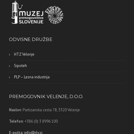
ODVISNE DRUŽBE
HTZ Velenje
Sipoteh
PLP – Lesna industrija
PREMOGOVNIK VELENJE, D.O.O.
Naslov:
Partizanska cesta 78,
3320 Velenje
Telefon:
+386 (0) 3 8996 100
E-pošta:
info@rlv.si