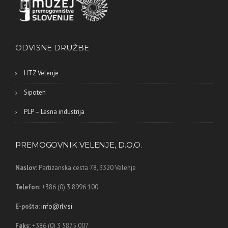
ODVISNE DRUŽBE
HTZ Velenje
Sipoteh
PLP – Lesna industrija
PREMOGOVNIK VELENJE, D.O.O.
Naslov:
Partizanska cesta 78,
3320 Velenje
Telefon:
+386 (0) 3 8996 100
E-pošta:
info@rlv.si
Faks:
+386 (0) 3 5875 007