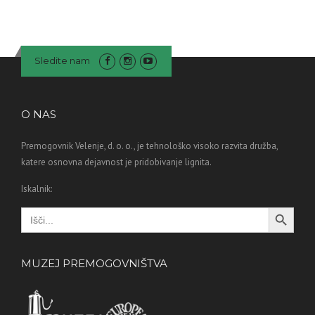
Sledite nam
O NAS
Premogovnik Velenje, d. o. o., je tehnološko visoko razvita družba,
katere osnovna dejavnost je pridobivanje lignita.
Iskalnik:
Search Button
Search
for:
MUZEJ PREMOGOVNIŠTVA