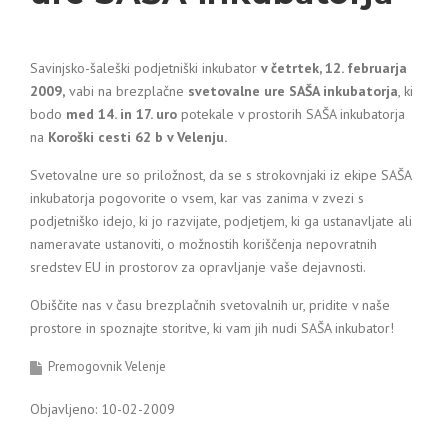
Savinjsko-šaleški podjetniški inkubator
v četrtek, 12. februarja
2009,
vabi na brezplačne
svetovalne ure SAŠA inkubatorja
, ki
bodo
med 14. in 17. uro
potekale v prostorih SAŠA inkubatorja
na
Koroški cesti 62 b v Velenju.
Svetovalne ure so priložnost, da se s strokovnjaki iz ekipe SAŠA
inkubatorja pogovorite o vsem, kar vas zanima v zvezi s
podjetniško idejo, ki jo razvijate, podjetjem, ki ga ustanavljate ali
nameravate ustanoviti, o možnostih koriščenja nepovratnih
sredstev EU in prostorov za opravljanje vaše dejavnosti.
Obiščite nas v času brezplačnih svetovalnih ur, pridite v naše
prostore in spoznajte storitve, ki vam jih nudi SAŠA inkubator!
Premogovnik Velenje
Objavljeno: 10-02-2009