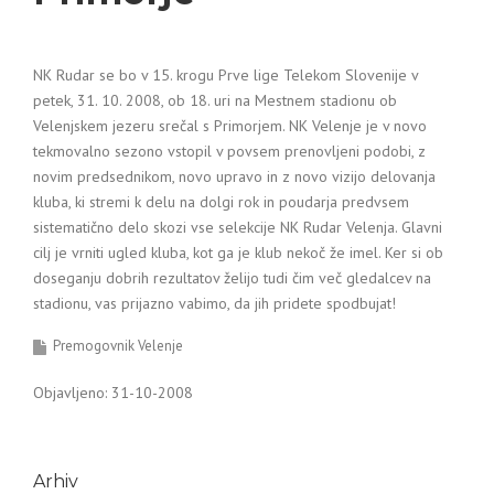
NK Rudar se bo v 15. krogu Prve lige Telekom Slovenije v
petek, 31. 10. 2008, ob 18. uri na Mestnem stadionu ob
Velenjskem jezeru srečal s Primorjem. NK Velenje je v novo
tekmovalno sezono vstopil v povsem prenovljeni podobi, z
novim predsednikom, novo upravo in z novo vizijo delovanja
kluba, ki stremi k delu na dolgi rok in poudarja predvsem
sistematično delo skozi vse selekcije NK Rudar Velenja. Glavni
cilj je vrniti ugled kluba, kot ga je klub nekoč že imel. Ker si ob
doseganju dobrih rezultatov želijo tudi čim več gledalcev na
stadionu, vas prijazno vabimo, da jih pridete spodbujat!
Premogovnik Velenje
Objavljeno: 31-10-2008
Arhiv