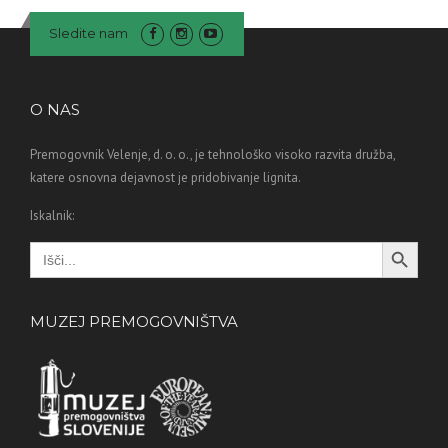
Sledite nam
O NAS
Premogovnik Velenje, d. o. o., je tehnološko visoko razvita družba,
katere osnovna dejavnost je pridobivanje lignita.
Iskalnik:
Search Button
Search
for:
MUZEJ PREMOGOVNIŠTVA