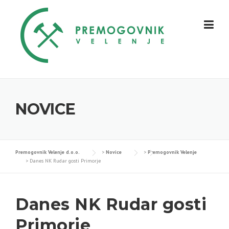
Skip
to
content
NOVICE
Premogovnik Velenje d.o.o.
>
Novice
>
Premogovnik Velenje
>
Danes NK Rudar gosti Primorje
Danes NK Rudar gosti
Primorje