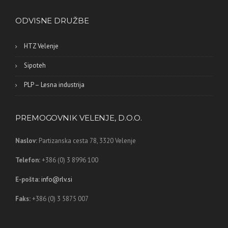
ODVISNE DRUŽBE
HTZ Velenje
Sipoteh
PLP – Lesna industrija
PREMOGOVNIK VELENJE, D.O.O.
Naslov:
Partizanska cesta 78,
3320 Velenje
Telefon:
+386 (0) 3 8996 100
E-pošta:
info@rlv.si
Faks:
+386 (0) 3 5875 007