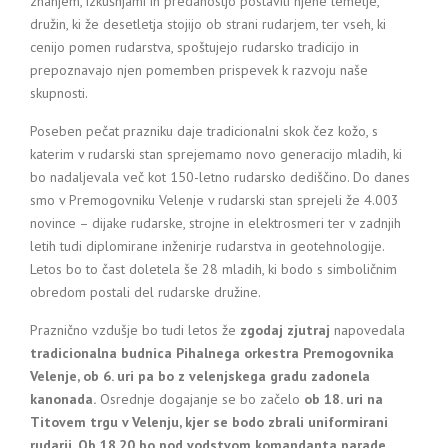
znanjem, izkušnjami in predanostjo postavili njene temelje,
družin, ki že desetletja stojijo ob strani rudarjem, ter vseh, ki
cenijo pomen rudarstva, spoštujejo rudarsko tradicijo in
prepoznavajo njen pomemben prispevek k razvoju naše
skupnosti.
Poseben pečat prazniku daje tradicionalni skok čez kožo, s
katerim v rudarski stan sprejemamo novo generacijo mladih, ki
bo nadaljevala več kot 150-letno rudarsko dediščino. Do danes
smo v Premogovniku Velenje v rudarski stan sprejeli že 4.003
novince – dijake rudarske, strojne in elektrosmeri ter v zadnjih
letih tudi diplomirane inženirje rudarstva in geotehnologije.
Letos bo to čast doletela še 28 mladih, ki bodo s simboličnim
obredom postali del rudarske družine.
Praznično vzdušje bo tudi letos že
zgodaj zjutraj
napovedala
tradicionalna budnica Pihalnega orkestra Premogovnika
Velenje, ob 6. uri pa bo z velenjskega gradu zadonela
kanonada.
Osrednje dogajanje se bo začelo
ob 18. uri na
Titovem trgu v Velenju, kjer se bodo zbrali uniformirani
rudarji
.
Ob 18.20 bo pod vodstvom komandanta parade