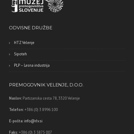
ODVISNE DRUŽBE
HTZ Velenje
Sipoteh
PLP – Lesna industrija
PREMOGOVNIK VELENJE, D.O.O.
Naslov:
Partizanska cesta 78,
3320 Velenje
Telefon:
+386 (0) 3 8996 100
E-pošta:
info@rlv.si
Faks:
+386 (0) 3 5875 007