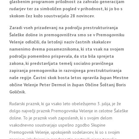
glasbenim programom priložnost za zahvalo generacijam
rudarjev ter za simboličen pogled v prihodnost, ki jo bo s
skokom čez kožo soustvarjalo 28 novincev.
Zaradi vseh prizadevanj na področju prestrukturiranja
Šaleške doline in premogovništva smo se v Premogovniku
Velenje odločili, da letošnji naziv častnih skakalcev
namenimo dvema posameznikoma, ki sta vsak na svojem
področju pomembno prispevala, da sta bila sprejeta
zakona, ki predstavljata temelj socialno pravičnega
zapiranja premogovnika in razvojnega prestrukturiranja
naše regije. Častni skok bosta letos opravila župan Mestne
občine Velenje Peter Dermol in župan Občine Šoštanj Boris
Goličnik.
Rudarski praznik, ki ga vsako leto obeležujemo 3. julija, je že
dolgo največji praznik Premogovnika Velenje in celotne Šaleške
doline. To je praznik vseh zaposlenih, ki s svojim delom
vsakodnevno soustvarjajo uspešno zgodbo Skupine
Premogovnik Velenje, upokojenih sodelavcev, ki so s svojim