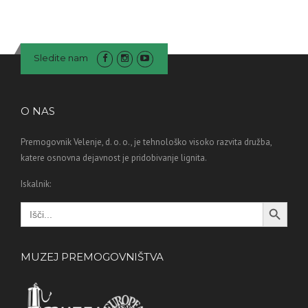
Sledite nam
O NAS
Premogovnik Velenje, d. o. o., je tehnološko visoko razvita družba,
katere osnovna dejavnost je pridobivanje lignita.
Iskalnik:
Search Button
Search
for:
MUZEJ PREMOGOVNIŠTVA