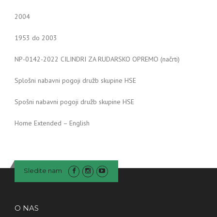
2004
1953 do 2003
NP-0142-2022 CILINDRI ZA RUDARSKO OPREMO (načrti)
Splošni nabavni pogoji družb skupine HSE
Spošni nabavni pogoji družb skupine HSE
Home Extended – English
Sledite nam
O NAS