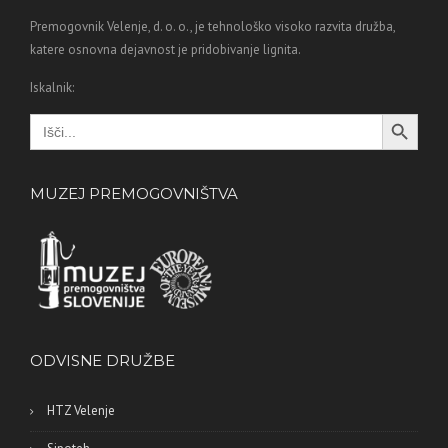
Premogovnik Velenje, d. o. o., je tehnološko visoko razvita družba,
katere osnovna dejavnost je pridobivanje lignita.
Iskalnik:
Search Button
Search
for:
MUZEJ PREMOGOVNIŠTVA
ODVISNE DRUŽBE
HTZ Velenje