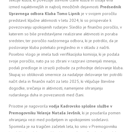
sekcije kluba, ki povezuje številne člane kluba in ostaja ena
izmed najaktivnejših in najbolj množičnih dejavnosti.
Predsednik
Upravnega odbora Kluba Tomo Lipnik
je v svojem poročilu
predstavil ključne aktivnosti v letu 2024, ki so prispevale k
povezovanju upokojenih rudarjev. Sledilo je finančno poročilo, v
katerem so bile predstavljene realizirane aktivnosti in poraba
sredstev, ter poročilo nadzornega odbora, ki je potrdilo, da je
poslovanje kluba potekalo pregledno in v skladu z načrti.
Posebno vlogo je imela tudi verifikacijska komisija, ki je podala
svoje poročilo, nato pa so zbrani v razpravi izmenjali mnenja,
podali predloge in izrazili pobude za prihodnje delovanje kluba.
Skupaj so oblikovali smernice za nadaljnje delovanje ter potrdili
načrt dela in finančni načrt za leto 2025, ki vključuje številne
dogodke, srečanja in aktivnosti, namenjene ohranjanju
rudarskega duha in povezanosti med člani.
Prisotne je nagovorila
vodja Kadrovsko splošne službe v
Premogovniku Velenje Nataša Jevšnik
, ki je poudarila pomen
ohranjanja vezi med podjetjem in upokojenimi sodelavci.
Spomnila je na tragičen začetek leta, ko smo v Premogovniku