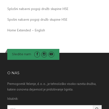
Splošni nabavni pogoji družb skupine HSE
Spošni nabavni pogoji družb skupine HSE
Home Extended – English
Sledite nam
O NAS
Premogovnik Velenje, d. o. o., je tehnološko visoko razvita družba,
katere osnovna dejavnost je pridobivanje lignita.
Iskalnik:
Search Button
Search