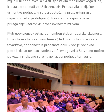
izgubili tri sodelavce, a hkrati izpostavila moč rudarskega duha,
ki ostaja trden tudi v težkih trenutkih. Predstavila je ključne
usmeritve podjetja, ki se osredotoča na prestrukturiranje
dejavnosti, iskanje dolgoročnih rešitev za zaposlene in
prilagajanje kadrovskih procesov novim izzivom.
Klub upokojencev ostaja pomemben steber rudarske skupnosti,
ki ne ohranja le spominov, temveč tudi vrednote rudarstva –
tovarištvo, pripadnost in predanost delu. Zbor je ponovno
potrdil, da so nekdanji sodelavci Premogovnika še vedno močno
povezani in aktivno spremljajo razvoj podjetja ter regije.