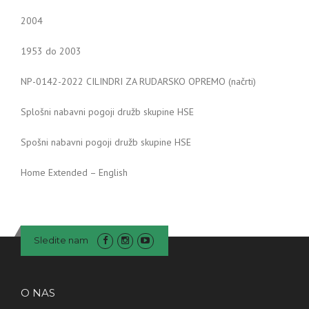
2004
1953 do 2003
NP-0142-2022 CILINDRI ZA RUDARSKO OPREMO (načrti)
Splošni nabavni pogoji družb skupine HSE
Spošni nabavni pogoji družb skupine HSE
Home Extended – English
Sledite nam
O NAS