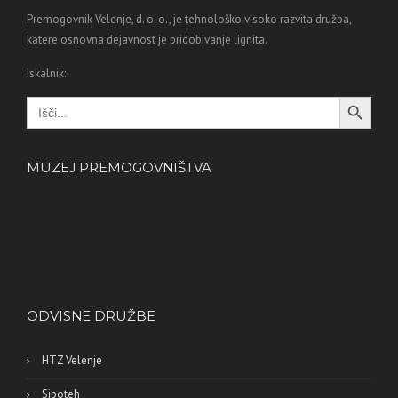
Premogovnik Velenje, d. o. o., je tehnološko visoko razvita družba,
katere osnovna dejavnost je pridobivanje lignita.
Iskalnik:
Search Button
Search
for:
MUZEJ PREMOGOVNIŠTVA
ODVISNE DRUŽBE
HTZ Velenje
Sipoteh