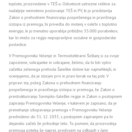
toplote, proizvedene v TEŠ-u. Odsotnost ustrezne rešitve za
nadaljnje nemoteno poslovanje TEŠ in PV, ki jo predstavlja
Zakon o prehodnem financiranju pospešenega in pravičnega
izstopa iz premoga, bi privedla do motenj v oskrbi s toplotno
energijo, ki jo trenutno uporablja približno 35.000 porabnikov,
kar bi imelo za regijo nepopravljive socialne in gospodarske
posledice.
V Premogovniku Velenje in Termoelektrarni Šoštanj si za svoje
zaposlene, sokrajanke in sokrajane, želimo, da bi bili vplivi
začetka zelenega prehoda Šaleške doline kar najmehkejši, in
ocenjujemo, da je storjen prvi in pravi korak na tej poti. V
pripravi sta, poleg Zakona o prehodnem financiranju
pospešenega in pravičnega izstopa iz premoga, še Zakon o
prestrukturiranju Savinjsko-šaleške regije in Zakon o postopnem
zapiranju Premogovnika Velenje, v katerem je zapisano, da je
prenehanje izkopavanja premoga v Premogovniku Velenje
predvideno do 31. 12. 2033, s postopnim zapiranjem pa bi
dejansko začeli že prihodnje leto. To pomeni, da proizvodnja
premoga poteka še naprej, predvsem na odkopih v Jami