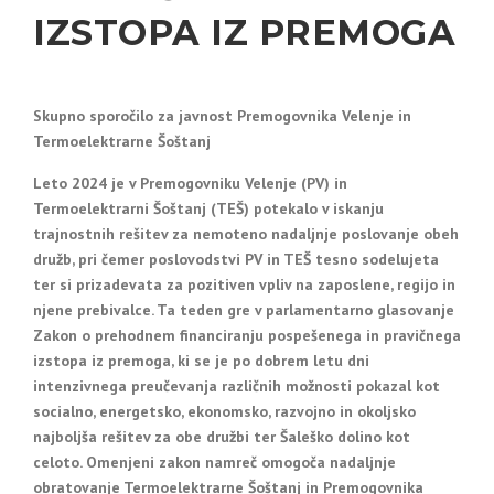
IZSTOPA IZ PREMOGA
Skupno sporočilo za javnost Premogovnika Velenje in
Termoelektrarne Šoštanj
Leto 2024 je v Premogovniku Velenje (PV) in
Termoelektrarni Šoštanj (TEŠ) potekalo v iskanju
trajnostnih rešitev za nemoteno nadaljnje poslovanje obeh
družb, pri čemer poslovodstvi PV in TEŠ tesno sodelujeta
ter si prizadevata za pozitiven vpliv na zaposlene, regijo in
njene prebivalce. Ta teden gre v parlamentarno glasovanje
Zakon o prehodnem financiranju pospešenega in pravičnega
izstopa iz premoga, ki se je po dobrem letu dni
intenzivnega preučevanja različnih možnosti pokazal kot
socialno, energetsko, ekonomsko, razvojno in okoljsko
najboljša rešitev za obe družbi ter Šaleško dolino kot
celoto. Omenjeni zakon namreč omogoča nadaljnje
obratovanje Termoelektrarne Šoštanj in Premogovnika