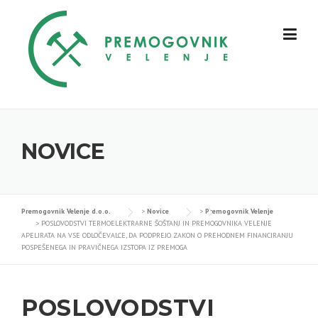
Skip
to
content
NOVICE
Premogovnik Velenje d.o.o.
>
Novice
>
Premogovnik Velenje
>
POSLOVODSTVI TERMOELEKTRARNE ŠOŠTANJ IN PREMOGOVNIKA VELENJE
APELIRATA NA VSE ODLOČEVALCE, DA PODPREJO ZAKON O PREHODNEM FINANCIRANJU
POSPEŠENEGA IN PRAVIČNEGA IZSTOPA IZ PREMOGA
POSLOVODSTVI