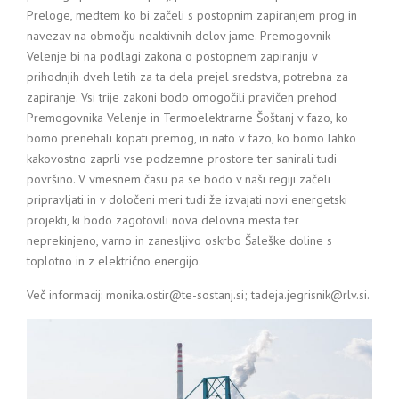
Preloge, medtem ko bi začeli s postopnim zapiranjem prog in
navezav na območju neaktivnih delov jame. Premogovnik
Velenje bi na podlagi zakona o postopnem zapiranju v
prihodnjih dveh letih za ta dela prejel sredstva, potrebna za
zapiranje. Vsi trije zakoni bodo omogočili pravičen prehod
Premogovnika Velenje in Termoelektrarne Šoštanj v fazo, ko
bomo prenehali kopati premog, in nato v fazo, ko bomo lahko
kakovostno zaprli vse podzemne prostore ter sanirali tudi
površino. V vmesnem času pa se bodo v naši regiji začeli
pripravljati in v določeni meri tudi že izvajati novi energetski
projekti, ki bodo zagotovili nova delovna mesta ter
neprekinjeno, varno in zanesljivo oskrbo Šaleške doline s
toplotno in z električno energijo.
Več informacij: monika.ostir@te-sostanj.si; tadeja.jegrisnik@rlv.si.