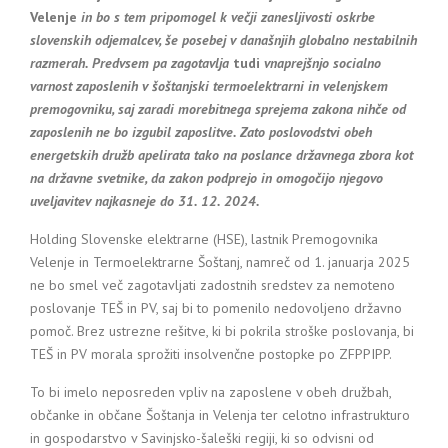
Velenje
in bo s tem pripomogel k večji zanesljivosti oskrbe
slovenskih odjemalcev, še posebej v današnjih globalno nestabilnih
razmerah. Predvsem pa zagotavlja
tudi
vnaprejšnjo socialno
varnost zaposlenih v šoštanjski termoelektrarni in velenjskem
premogovniku, saj zaradi morebitnega sprejema zakona nihče od
zaposlenih ne bo izgubil zaposlitve. Zato poslovodstvi obeh
energetskih družb apelirata tako na poslance državnega zbora kot
na državne svetnike, da zakon podprejo in omogočijo njegovo
uveljavitev najkasneje do 31. 12. 2024.
Holding Slovenske elektrarne (HSE), lastnik Premogovnika
Velenje in Termoelektrarne Šoštanj, namreč od 1. januarja 2025
ne bo smel več zagotavljati zadostnih sredstev za nemoteno
poslovanje TEŠ in PV, saj bi to pomenilo nedovoljeno državno
pomoč. Brez ustrezne rešitve, ki bi pokrila stroške poslovanja, bi
TEŠ in PV morala sprožiti insolvenčne postopke po ZFPPIPP.
To bi imelo neposreden vpliv na zaposlene v obeh družbah,
občanke in občane Šoštanja in Velenja ter celotno infrastrukturo
in gospodarstvo v Savinjsko-šaleški regiji, ki so odvisni od