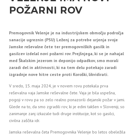
POŽARNI ROV
Premogovnik Velenje je na industrijskem območju področja
sanacije ugreznin (PSU) Leženj za potrebe urjenja svoje
Jamske reševalne čete ter premogovniških gasilk in
gasilcev izdelal novi požarni rov. Prejšnjega, ki se je nahajal
med Škalskim jezerom in deponijo odpadkov, smo morali
zaradi del in aktivnosti, ki na tem delu potekajo zaradi
izgradnje nove hitre ceste proti Koroški, likvidirati.
V sredo, 15. maja 2024, je v novem rovu potekala prva
reševalna vaja Jamske reševalne čete. Vaja je bila uspešna,
pogoji v rovu pa so zelo realno ponazorili dejanski požar v jami.
Glede na to, da smo zgradili rov, ki je edini takšen v Sloveniji, so
zanimanje zanj izkazale tudi druge institucije, kot so gasilci,
civilna zaščita idr.
Jamska reševalna četa Premogovnika Velenje bo letos obeležila