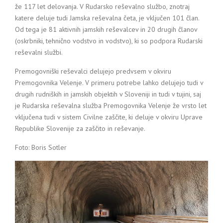
že 117 let delovanja. V Rudarsko reševalno službo, znotraj
katere deluje tudi Jamska reševalna četa, je vključen 101 član.
Od tega je 81 aktivnih jamskih reševalcev in 20 drugih članov
(oskrbniki, tehnično vodstvo in vodstvo), ki so podpora Rudarski
reševalni službi.
Premogovniški reševalci delujejo predvsem v okviru
Premogovnika Velenje. V primeru potrebe lahko delujejo tudi v
drugih rudniških in jamskih objektih v Sloveniji in tudi v tujini, saj
je Rudarska reševalna služba Premogovnika Velenje že vrsto let
vključena tudi v sistem Civilne zaščite, ki deluje v okviru Uprave
Republike Slovenije za zaščito in reševanje.
Foto: Boris Sotler