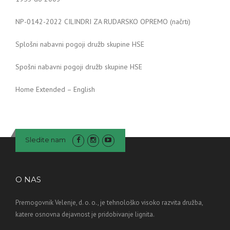
NP-0142-2022 CILINDRI ZA RUDARSKO OPREMO (načrti)
Splošni nabavni pogoji družb skupine HSE
Spošni nabavni pogoji družb skupine HSE
Home Extended – English
Sledite nam
O NAS
Premogovnik Velenje, d. o. o., je tehnološko visoko razvita družba,
katere osnovna dejavnost je pridobivanje lignita.