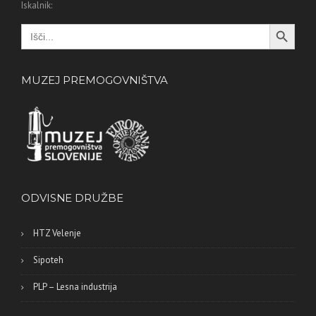
Iskalnik:
Search Button
Search
for:
MUZEJ PREMOGOVNIŠTVA
ODVISNE DRUŽBE
HTZ Velenje
Sipoteh
PLP – Lesna industrija