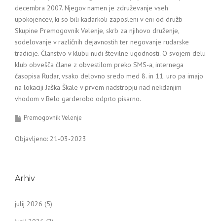
decembra 2007. Njegov namen je združevanje vseh
upokojencev, ki so bili kadarkoli zaposleni v eni od družb
Skupine Premogovnik Velenje, skrb za njihovo druženje,
sodelovanje v različnih dejavnostih ter negovanje rudarske
tradicije. Članstvo v klubu nudi številne ugodnosti. O svojem delu
klub obvešča člane z obvestilom preko SMS-a, internega
časopisa Rudar, vsako delovno sredo med 8. in 11. uro pa imajo
na lokaciji Jaška Škale v prvem nadstropju nad nekdanjim
vhodom v Belo garderobo odprto pisarno.
Premogovnik Velenje
Objavljeno: 21-03-2023
Arhiv
julij 2026
(5)