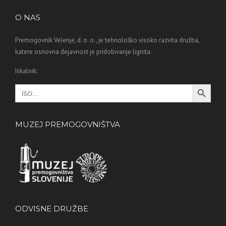
O NAS
Premogovnik Velenje, d. o. o., je tehnološko visoko razvita družba,
katere osnovna dejavnost je pridobivanje lignita.
Iskalnik:
Search Button
Search
for:
MUZEJ PREMOGOVNIŠTVA
ODVISNE DRUŽBE