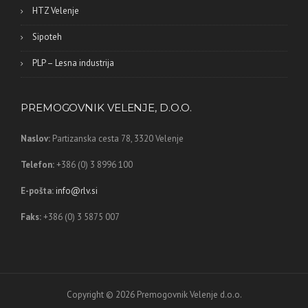
HTZ Velenje
Sipoteh
PLP – Lesna industrija
PREMOGOVNIK VELENJE, D.O.O.
Naslov:
Partizanska cesta 78,
3320 Velenje
Telefon:
+386 (0) 3 8996 100
E-pošta:
info@rlv.si
Faks:
+386 (0) 3 5875 007
Copyright © 2026 Premogovnik Velenje d.o.o.