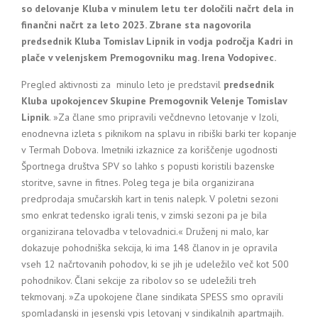
so delovanje Kluba v minulem letu ter določili načrt dela in
finančni načrt za leto 2023. Zbrane sta nagovorila
predsednik Kluba Tomislav Lipnik in vodja področja Kadri in
plače v velenjskem Premogovniku mag. Irena Vodopivec.
Pregled aktivnosti za minulo leto je predstavil
predsednik
Kluba upokojencev Skupine Premogovnik Velenje Tomislav
Lipnik
. »Za člane smo pripravili večdnevno letovanje v Izoli,
enodnevna izleta s piknikom na splavu in ribiški barki ter kopanje
v Termah Dobova. Imetniki izkaznice za koriščenje ugodnosti
Športnega društva SPV so lahko s popusti koristili bazenske
storitve, savne in fitnes. Poleg tega je bila organizirana
predprodaja smučarskih kart in tenis nalepk. V poletni sezoni
smo enkrat tedensko igrali tenis, v zimski sezoni pa je bila
organizirana telovadba v telovadnici.« Druženj ni malo, kar
dokazuje pohodniška sekcija, ki ima 148 članov in je opravila
vseh 12 načrtovanih pohodov, ki se jih je udeležilo več kot 500
pohodnikov. Člani sekcije za ribolov so se udeležili treh
tekmovanj. »Za upokojene člane sindikata SPESS smo opravili
spomladanski in jesenski vpis letovanj v sindikalnih apartmajih.