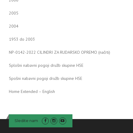
2006
2005
2004
1953 do 2003
NP-0142-2022 CILINDRI ZA RUDARSKO OPREMO (načrti)
Splošni nabavni pogoji družb skupine HSE
Spošni nabavni pogoji družb skupine HSE
Home Extended – English
Sledite nam