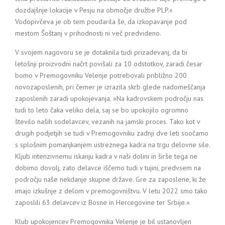
dozdajšnje lokacije v Pesju na območje družbe PLP.«
Vodopivčeva je ob tem poudarila še, da izkopavanje pod
mestom Šoštanj v prihodnosti ni več predvideno.
V svojem nagovoru se je dotaknila tudi prizadevanj, da bi
letošnji proizvodni načrt povišali za 10 odstotkov, zaradi česar
bomo v Premogovniku Velenje potrebovali približno 200
novozaposlenih, pri čemer je izrazila skrb glede nadomeščanja
zaposlenih zaradi upokojevanja. »Na kadrovskem področju nas
tudi to leto čaka veliko dela, saj se bo upokojilo ogromno
število naših sodelavcev, vezanih na jamski proces. Tako kot v
drugih podjetjih se tudi v Premogovniku zadnji dve leti soočamo
s splošnim pomanjkanjem ustreznega kadra na trgu delovne sile.
Kljub intenzivnemu iskanju kadra v naši dolini in širše tega ne
dobimo dovolj, zato delavce iščemo tudi v tujini, predvsem na
področju naše nekdanje skupne države. Gre za zaposlene, ki že
imajo izkušnje z delom v premogovništvu. V letu 2022 smo tako
zaposlili 63 delavcev iz Bosne in Hercegovine ter Srbije.«
Klub upokojencev Premogovnika Velenje je bil ustanovljen