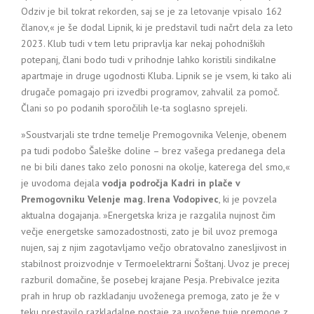
Odziv je bil tokrat rekorden, saj se je za letovanje vpisalo 162
članov,« je še dodal Lipnik, ki je predstavil tudi načrt dela za leto
2023. Klub tudi v tem letu pripravlja kar nekaj pohodniških
potepanj, člani bodo tudi v prihodnje lahko koristili sindikalne
apartmaje in druge ugodnosti Kluba. Lipnik se je vsem, ki tako ali
drugače pomagajo pri izvedbi programov, zahvalil za pomoč.
Člani so po podanih sporočilih le-ta soglasno sprejeli.
»Soustvarjali ste trdne temelje Premogovnika Velenje, obenem
pa tudi podobo Šaleške doline – brez vašega predanega dela
ne bi bili danes tako zelo ponosni na okolje, katerega del smo,«
je uvodoma dejala
vodja področja Kadri in plače v
Premogovniku Velenje mag. Irena Vodopivec
, ki je povzela
aktualna dogajanja. »Energetska kriza je razgalila nujnost čim
večje energetske samozadostnosti, zato je bil uvoz premoga
nujen, saj z njim zagotavljamo večjo obratovalno zanesljivost in
stabilnost proizvodnje v Termoelektrarni Šoštanj. Uvoz je precej
razburil domačine, še posebej krajane Pesja. Prebivalce jezita
prah in hrup ob razkladanju uvoženega premoga, zato je že v
teku prestavilo razkladalne postaje za uvožene tuje premoge z