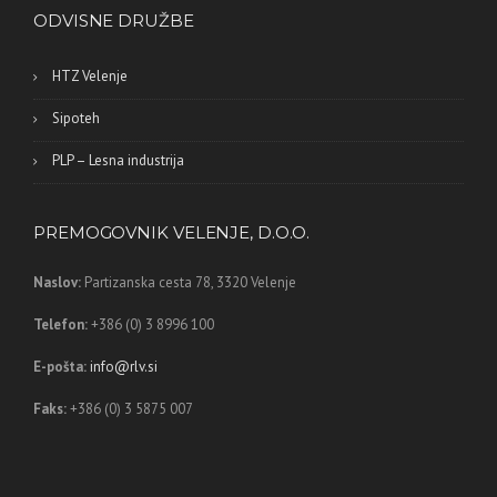
ODVISNE DRUŽBE
HTZ Velenje
Sipoteh
PLP – Lesna industrija
PREMOGOVNIK VELENJE, D.O.O.
Naslov:
Partizanska cesta 78,
3320 Velenje
Telefon:
+386 (0) 3 8996 100
E-pošta:
info@rlv.si
Faks:
+386 (0) 3 5875 007