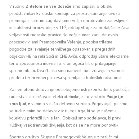
V rubriki
Z delom se vse doseže
smo zapisali o obisku
predstavnikov Evropske komisije za prestrukturiranje, uvozu
premoga s katerim zagotavljamo večjo obratovalno zanesljivost
in stabilnost proizvodnje v TEŠ, oddaji vloge za podaljšanje časa
veljavnosti rudarske pravice, še večji humanizaciji delovnih
procesov v jami Premogovnika Velenje, podpisu triletne
pogodbe za izvajanje tehničnega opazovanja pregradnih
objektov HE na reki Soči in ČHE Avče, odprodaji Stare elektrarne
ter o sposobnosti inoviranja, ki omogoča hitro prilagajanje
spremembam. Dva članka smo namenili tudi zdravju in varnosti
pri delu ter prenovi procesa spremljanja bolniških odsotnosti.
Za nemoteno delovanje potrebujemo ustrezen kader s področja
rudarstva, strojništva in elektrotehnike, zato v rubriki
Podjetje
smo ljudje
vabimo v našo delovno sredino. Pogovarjali pa smo
se tudi z enim od delavcev iz tujega trga, ki se je našemu
kolektivu pridružil junija lani. Obiskali smo sodelavca, ki pravi
»Uživaj vsak trenutek življenja, kot da se ne more ponoviti«.
Športno društvo Skupine Premogovnik Velenje z različnimi