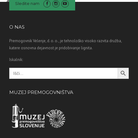
Sledite nam
O NAS
Premogovnik Velenje, d. o. o., je tehnološko visoko razvita družba,
katere osnovna dejavnost je pridobivanje lignita.
Iskalnik:
Search Button
Search
for:
MUZEJ PREMOGOVNIŠTVA