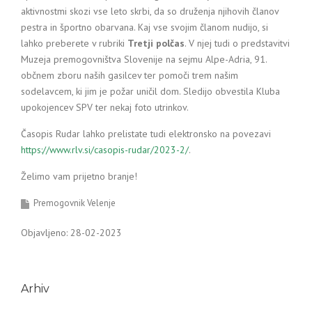
aktivnostmi skozi vse leto skrbi, da so druženja njihovih članov
pestra in športno obarvana. Kaj vse svojim članom nudijo, si
lahko preberete v rubriki
Tretji polčas
. V njej tudi o predstavitvi
Muzeja premogovništva Slovenije na sejmu Alpe-Adria, 91.
občnem zboru naših gasilcev ter pomoči trem našim
sodelavcem, ki jim je požar uničil dom. Sledijo obvestila Kluba
upokojencev SPV ter nekaj foto utrinkov.
Časopis Rudar lahko prelistate tudi elektronsko na povezavi
https://www.rlv.si/casopis-rudar/2023-2/
.
Želimo vam prijetno branje!
Premogovnik Velenje
Objavljeno: 28-02-2023
Arhiv