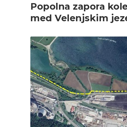
Popolna zapora kole
med Velenjskim jez