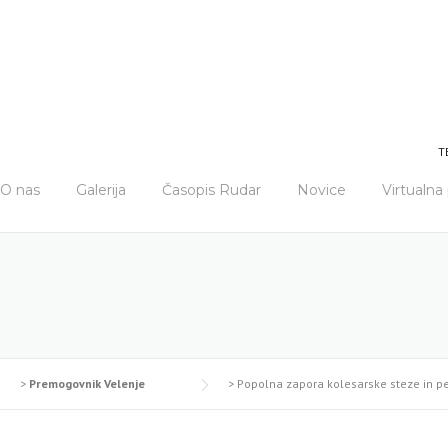
T
O nas
Galerija
Časopis Rudar
Novice
Virtualn
>
Premogovnik Velenje
>
Popolna zapora kolesarske steze in p