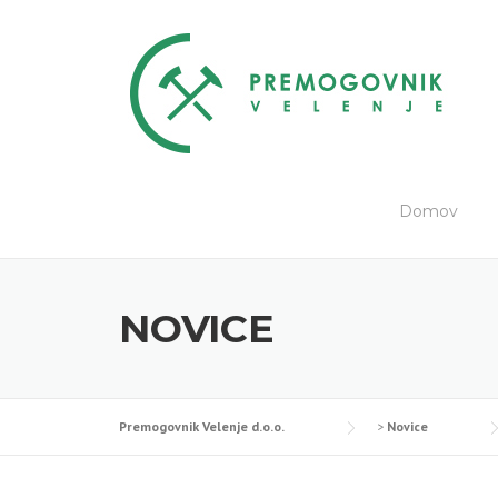
Skip
to
content
Domov
NOVICE
Premogovnik Velenje d.o.o.
>
Novice