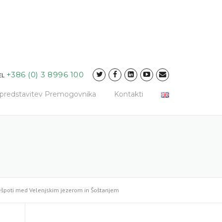
+386 (0) 3 8996 100
EL
a predstavitev Premogovnika
Kontakti
ešpoti med Velenjskim jezerom in Šoštanjem