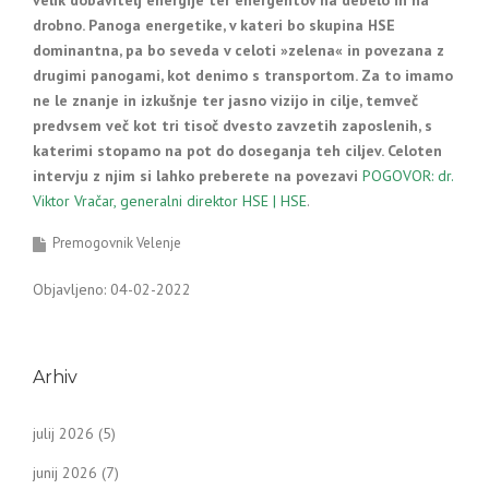
velik dobavitelj energije ter energentov na debelo in na
drobno. Panoga energetike, v kateri bo skupina HSE
dominantna, pa bo seveda v celoti »zelena« in povezana z
drugimi panogami, kot denimo s transportom. Za to imamo
ne le znanje in izkušnje ter jasno vizijo in cilje, temveč
predvsem več kot tri tisoč dvesto zavzetih zaposlenih, s
katerimi stopamo na pot do doseganja teh ciljev. Celoten
intervju z njim si lahko preberete na povezavi
POGOVOR: dr.
Viktor Vračar, generalni direktor HSE | HSE
.
Premogovnik Velenje
Objavljeno: 04-02-2022
Arhiv
julij 2026
(5)
junij 2026
(7)