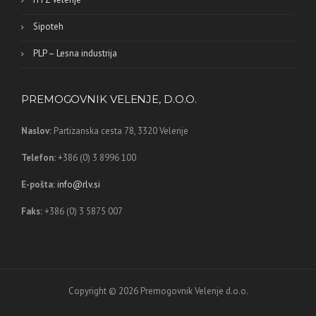
Sipoteh
PLP – Lesna industrija
PREMOGOVNIK VELENJE, D.O.O.
Naslov:
Partizanska cesta 78,
3320 Velenje
Telefon:
+386 (0) 3 8996 100
E-pošta:
info@rlv.si
Faks:
+386 (0) 3 5875 007
Copyright © 2026 Premogovnik Velenje d.o.o.