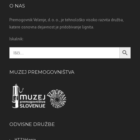
O NAS
Premogovnik Velenje, d. o. o., je tehnološko visoko razvita družba,
katere osnovna dejavnost je pridobivanje lignita.
Iskalnik:
Search Button
Search
for:
MUZEJ PREMOGOVNIŠTVA
ODVISNE DRUŽBE
HTZ Velenje