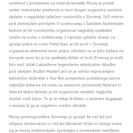
umetnost s poudarkom na rudarski tematiki. Muzej je postal
center industrijske umetnosti in med drugim organizira razstave
skulptur v najgloblje ležečem razstavišču v Sloveniji, 160 metrov
pod zemeljskim površjem. V sodelovanju s Šaleškim študentskim
klubom je bil v podzemlju organiziran najgloblji spektakel
smeha na svetu, v sodelovanju z največjo spletno stranjo za
igranje pokra na svetu PokerStars je bil prvič v Sloveniji
organiziran ekstremni turnir pokra, odvrtelo se je kolo kulture na
evropski ravni, ko je na spektaklu Kohle ist brot (Premog je kruh)
bilo moč slišati Laibachove legendarne industrialne skladbe,
pod okriljem družbe MasterCard se je odvilo neprecenljivo
kulinarično doživetje z Ano Roš, prejemnico prestižnega naziva
najboljše kuharice na svetu, na ustanovni slovesnosti Rotaract in
Interact kluba Velenje je bil organiziran verjetno najgloblji
charter vseh časov. To je le nekaj drobtinic o pestrem dogajanju
v muzeju, ki ga je zagotovo vredno obiskati.
Muzej premogovništva Slovenije je sprejel že več kot pol
milijona obiskovalcev iz več kot štirideset držav iz celega sveta,
saj je muzej multimedijsko opremljen v slovenskem, nemškem,