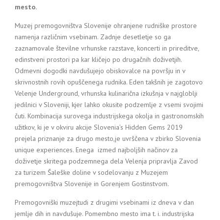
mesto.
Muzej premogovništva Slovenije ohranjene rudniške prostore
namenja različnim vsebinam. Zadnje desetletje so ga
zaznamovale številne vrhunske razstave, koncerti in prireditve,
edinstveni prostori pa kar kličejo po drugačnih doživetjih.
Odmevni dogodki navdušujejo obiskovalce na površju in v
skrivnostnih rovih opuščenega rudnika. Eden takšnih je zagotovo
Velenje Underground, vrhunska kulinarična izkušnja v najgloblji
jedilnici v Sloveniji, kjer lahko okusite podzemlje z vsemi svojimi
čuti. Kombinacija surovega industrijskega okolja in gastronomskih
užitkov, ki je v okviru akcije Slovenia’s Hidden Gems 2019
prejela priznanje za drugo mesto,je uvrščena v zbirko Slovenia
unique experiences. Enega izmed najboljših načinov za
doživetje skritega podzemnega dela Velenja pripravlja Zavod
za turizem Šaleške doline v sodelovanju z Muzejem
premogovništva Slovenije in Gorenjem Gostinstvom.
Premogovniški muzejtudi z drugimi vsebinami iz dneva v dan
jemlje dih in navdušuje. Pomembno mesto ima t. i. industrijska