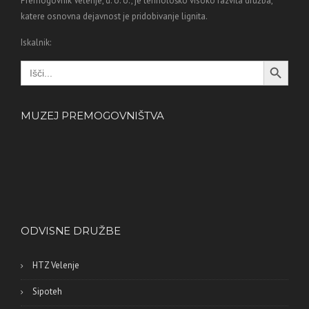
Premogovnik Velenje, d. o. o., je tehnološko visoko razvita družba,
katere osnovna dejavnost je pridobivanje lignita.
Iskalnik:
Search Button
Search
for:
MUZEJ PREMOGOVNIŠTVA
ODVISNE DRUŽBE
HTZ Velenje
Sipoteh