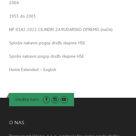
2004
1953 do 2003
NP-0142-2022 CILINDRI ZA RUDARSKO OPREMO (načrti)
Splošni nabavni pogoji družb skupine HSE
Spošni nabavni pogoji družb skupine HSE
Home Extended – English
Sledite nam
O NAS