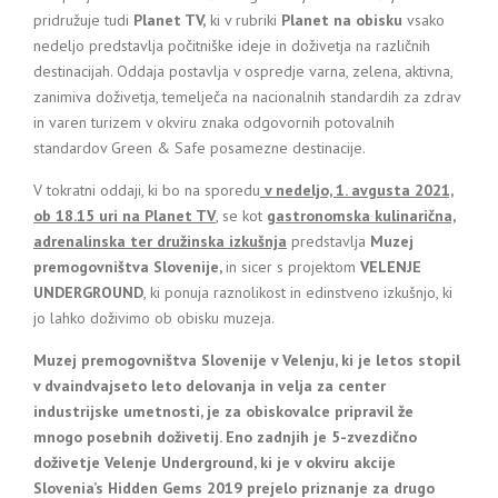
pridružuje tudi
Planet TV,
ki v rubriki
Planet na obisku
vsako
nedeljo predstavlja počitniške ideje in doživetja na različnih
destinacijah. Oddaja postavlja v ospredje varna, zelena, aktivna,
zanimiva doživetja, temelječa na nacionalnih standardih za zdrav
in varen turizem v okviru znaka odgovornih potovalnih
standardov Green & Safe posamezne destinacije.
V tokratni oddaji, ki bo na sporedu
v nedeljo, 1. avgusta 2021,
ob 18.15 uri na Planet TV
, se kot
gastronomska kulinarična,
adrenalinska ter družinska izkušnja
predstavlja
Muzej
premogovništva Slovenije,
in sicer s projektom
VELENJE
UNDERGROUND
, ki ponuja raznolikost in edinstveno izkušnjo, ki
jo lahko doživimo ob obisku muzeja.
Muzej premogovništva Slovenije v Velenju, ki je letos stopil
v dvaindvajseto leto delovanja in velja za center
industrijske umetnosti, je za obiskovalce pripravil že
mnogo posebnih doživetij. Eno zadnjih je 5-zvezdično
doživetje Velenje Underground, ki je v okviru akcije
Slovenia’s Hidden Gems 2019 prejelo priznanje za drugo