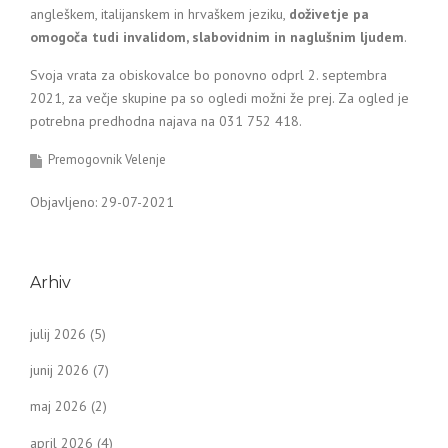
angleškem, italijanskem in hrvaškem jeziku,
doživetje pa
omogoča tudi invalidom, slabovidnim in naglušnim ljudem
.
Svoja vrata za obiskovalce bo ponovno odprl 2. septembra
2021, za večje skupine pa so ogledi možni že prej. Za ogled je
potrebna predhodna najava na 031 752 418.
Premogovnik Velenje
Objavljeno: 29-07-2021
Arhiv
julij 2026
(5)
junij 2026
(7)
maj 2026
(2)
april 2026
(4)