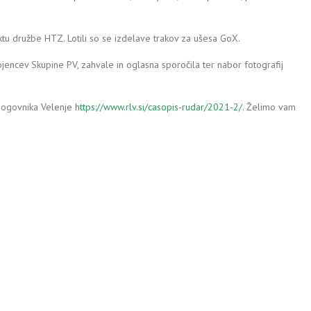
u družbe HTZ. Lotili so se izdelave trakov za ušesa GoX.
encev Skupine PV, zahvale in oglasna sporočila ter nabor fotografij
emogovnika Velenje
https://www.rlv.si/casopis-rudar/2021-2/
. Želimo vam