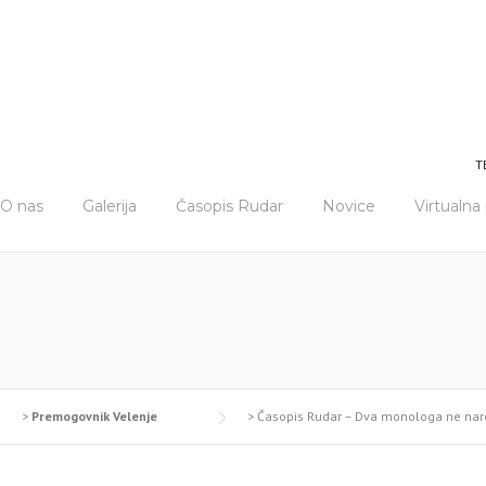
T
O nas
Galerija
Časopis Rudar
Novice
Virtualn
>
Premogovnik Velenje
>
Časopis Rudar – Dva monologa ne nar