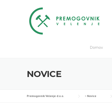
Skip
to
content
Domov
NOVICE
Premogovnik Velenje d.o.o.
>
Novice