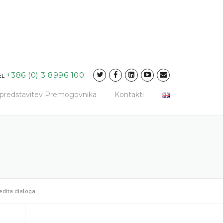
+386 (0) 3 8996 100
EL
a predstavitev Premogovnika
Kontakti
edita dialoga