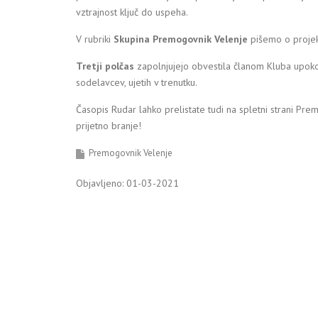
vztrajnost ključ do uspeha.
V rubriki
Skupina Premogovnik Velenje
pišemo o projekt
Tretji polčas
zapolnjujejo obvestila članom Kluba upokoj
sodelavcev, ujetih v trenutku.
Časopis Rudar lahko prelistate tudi na spletni strani Pr
prijetno branje!
Premogovnik Velenje
Objavljeno: 01-03-2021