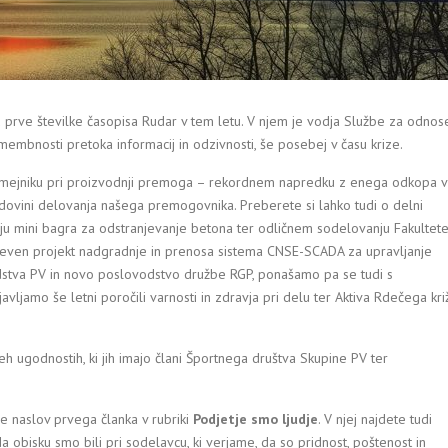
a
prve številke časopisa Rudar v tem letu. V njem je vodja Službe za odnos
membnosti pretoka informacij in odzivnosti, še posebej v času krize.
mejniku pri proizvodnji premoga – rekordnem napredku z enega odkopa v
dovini delovanja našega premogovnika. Preberete si lahko tudi o delni
nju mini bagra za odstranjevanje betona ter odličnem sodelovanju Fakultet
teven projekt nadgradnje in prenosa sistema CNSE-SCADA za upravljanje
dstva PV in novo poslovodstvo družbe RGP, ponašamo pa se tudi s
vljamo še letni poročili varnosti in zdravja pri delu ter Aktiva Rdečega kri
eh ugodnostih, ki jih imajo člani Športnega društva Skupine PV ter
e naslov prvega članka v rubriki
Podjetje smo ljudje
. V njej najdete tudi
 obisku smo bili pri sodelavcu, ki verjame, da so pridnost, poštenost in