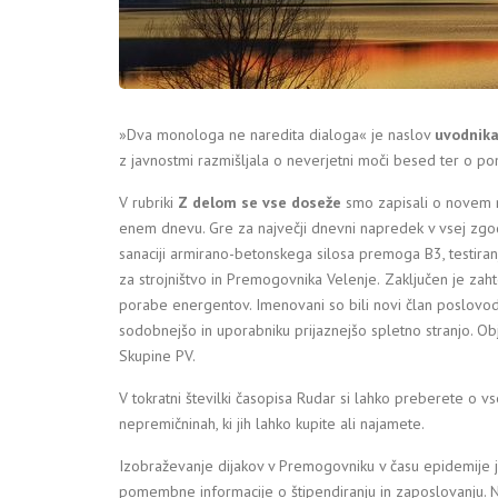
»Dva monologa ne naredita dialoga« je naslov
uvodnik
z javnostmi razmišljala o neverjetni moči besed ter o po
V rubriki
Z delom se vse doseže
smo zapisali o novem 
enem dnevu. Gre za največji dnevni napredek v vsej zgo
sanaciji armirano-betonskega silosa premoga B3, testira
za strojništvo in Premogovnika Velenje.
Zaključen je zah
porabe energentov. Imenovani so bili novi član poslovo
sodobnejšo in uporabniku prijaznejšo spletno stranjo. Obja
Skupine PV.
V tokratni številki časopisa Rudar si lahko preberete o vs
nepremičninah, ki jih lahko kupite ali najamete.
Izobraževanje dijakov v Premogovniku v času epidemije j
pomembne informacije o štipendiranju in zaposlovanju. Na