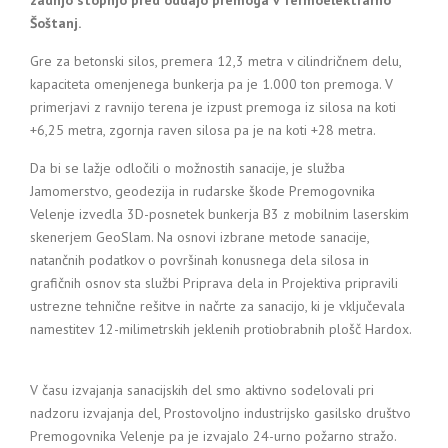
zadnjo stopnjo pred oddajo premoga v Termoelektrarno
Šoštanj.
Gre za betonski silos, premera 12,3 metra v cilindričnem delu,
kapaciteta omenjenega bunkerja pa je 1.000 ton premoga. V
primerjavi z ravnijo terena je izpust premoga iz silosa na koti
+6,25 metra, zgornja raven silosa pa je na koti +28 metra.
Da bi se lažje odločili o možnostih sanacije, je služba
Jamomerstvo, geodezija in rudarske škode Premogovnika
Velenje izvedla 3D-posnetek bunkerja B3 z mobilnim laserskim
skenerjem GeoSlam. Na osnovi izbrane metode sanacije,
natančnih podatkov o površinah konusnega dela silosa in
grafičnih osnov sta službi Priprava dela in Projektiva pripravili
ustrezne tehnične rešitve in načrte za sanacijo, ki je vključevala
namestitev 12-milimetrskih jeklenih protiobrabnih plošč Hardox.
V času izvajanja sanacijskih del smo aktivno sodelovali pri
nadzoru izvajanja del, Prostovoljno industrijsko gasilsko društvo
Premogovnika Velenje pa je izvajalo 24-urno požarno stražo.