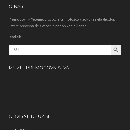
O NAS
Premogovnik Velenje, d. o. o., je tehnološko visoko razvita družba,
katere osnovna dejavnost je pridobivanje lignita.
Iskalnik:
Search Button
Search
for:
MUZEJ PREMOGOVNIŠTVA
ODVISNE DRUŽBE