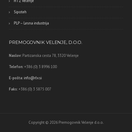
HTZ Velenje
Sipoteh
PLP – Lesna industrija
PREMOGOVNIK VELENJE, D.O.O.
Naslov:
Partizanska cesta 78,
3320 Velenje
Telefon:
+386 (0) 3 8996 100
E-pošta:
info@rlv.si
Faks:
+386 (0) 3 5875 007
Copyright © 2026 Premogovnik Velenje d.o.o.