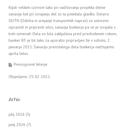
Kljub velikim izzivom tako pri načrtovanju projekta delne
sanacije kot pri izvajanju del so ta potekala gladko. Delavci
OUTN (Oskrba in urejanje transportnih naprav) so ustrezno
izpraznili in pripravili silos, sanacija bunkerja pa se je izvajala v
treh izmenah. Dela so bila zaključena pred predvidenim rokom,
bunker B3 je bil tako za uporabo pripravljen že v soboto, 2.
januarja 2021. Sanacijo preostalega dela bunkerja načrtujemo
aprila letos.
Premogovnik Velenje
Objavljeno: 25-02-2021
Arhiv
julij 2026
(5)
junij 2026
(7)