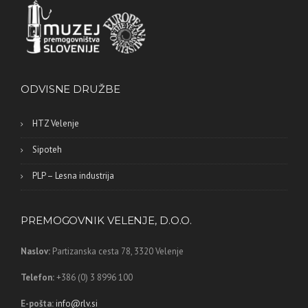
ODVISNE DRUŽBE
HTZ Velenje
Sipoteh
PLP – Lesna industrija
PREMOGOVNIK VELENJE, D.O.O.
Naslov:
Partizanska cesta 78,
3320 Velenje
Telefon:
+386 (0) 3 8996 100
E-pošta:
info@rlv.si