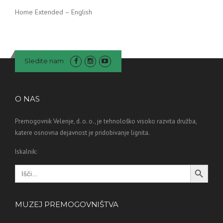
Home Extended – English
Sledite nam
O NAS
Premogovnik Velenje, d. o. o., je tehnološko visoko razvita družba,
katere osnovna dejavnost je pridobivanje lignita.
Iskalnik:
Search Button
Search
for:
MUZEJ PREMOGOVNIŠTVA