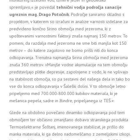
monitoring izcednih vod, izmere jezer in geodetsko
spremljavo,« je povedal
tehnični vodja področja sanacije
ugreznin mag. Drago Potočnik
. Področje saniramo skladno s
projektom, v katerem so izračuni in analize varnosti izdelane za
predvideno končno širino območja med jezeroma, ki z
upoštevanimi varnostnimi faktorji znaša najmanj 150 metrov. To
pomeni, da razdalja med jezeroma ne sme biti manjša kot 150
metrov – do katere zagotovo ne bomo prišli niti do konca
odkopavanja. Trenutna najmanjša širina območja med jezeroma
znaša 360 metrov. »Manjše vodne akumulacije na tem območju
predstavljajo plitke depresije, zapolnjene z vodo, ki ne vplivajo
na stabilnost območja, so pa sestavni del našega dela in tako bo
vse do konca odkopavanja v Šaleški dolini. V to območje letno
pripeljemo med 700.000-800.000 kubikov materiala, ki je
mešanica pepela, sadre in žlindre, pripeljanega iz TEŠ.«
Glede na obdobno povečano dinamiko odkopavanja pod tem
območjem ter občasno zmanjšano dobavo stranskega produkta
Termoelektrarne Šoštanj, imenovanega stabilizat, je prišlo do
manka materiala, ki ga delno nadomeščamo z zemeljskimi izkopi.