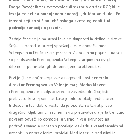
Mavec, vodja tehničnih služb in tehnični vodja PSU mag.
Drago Potočnik ter svetovalec direktorja družbe RGP, ki je
izvajalec del na omenjenem področju, dr. Marjan Hudej.
Po
izredni seji so si člani občinskega sveta ogledali tudi
področje sanacije ugreznin.
Zadnje čase se je na strani lokalne skupnosti in civilne iniciative
Šoštanja porodilo precej vprašanj glede območja med
Velenjskim in Družmirskim jezerom. Z dodatnimi pojasnili na seji
so predstavniki Premogovnika Velenje z argumenti ovrgli
dileme in pomisleke glede omenjene problematike.
Prvi je člane občinskega sveta nagovoril novi
generalni
direktor Premogovnika Velenje mag. Marko Mavec
:
»Premogovnik je okoljsko izredno zavedna družba; tisti
prebivalci, ki se spomnite, kako je bilo to okolje videti pred
tridesetimi leti, dobro veste, da je bilo stanje takrat precej
drugačno. Kljub temu razumem skrb prebivalcev, a je ta trenutno
povsem odveč. To območje je varno in vse aktivnosti na
področju sanacije ugreznin potekajo v skladu z vsemi tehničnimi
predpisi in pripravljenimi projekti. Med jezeri in pod njimi je