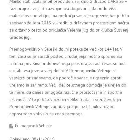
Manko stabilizata je bil predviden, saj smo z družbo DARS že v
fazi projektiranja 3. razvojne osi dogovorili, da bodo viški
materialov uporabljeni na področju sanacije ugreznin, kar je bilo
zapisano že leta 2013 v Uredbi o državnem prostorskem načrtu
za državno cesto od priključka Velenje jug do priključka Slovenj
Gradec jug.
Premogovništvo v Šaleški dolini poteka že več kot 144 let. V
tem času se je zaradi posledic rudarjenja močno spremenila
celotna površina pridobivalnega prostora, zaradi česar so tudi
nastala vsa jezera v tej dolini. V Premogovniku Velenje si
vseskozi prizadevamo, da področje sanacije ugreznin sproti
urejamo in saniramo. Večji del celotnega območja je urejen do
te mere, da danes omogoča različne prostočasne in športne
aktivnosti. V to je bilo vloženih veliko truda in sredstev, ki jih
Premogovnik Velenje zagotavlja zgolj iz lastnih virov, ki
neposredno vplivajo na ceno premoga.
Premogovnik Velenje
Objavljeno: 08-11-2019