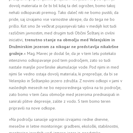
dovolj materiala in če bi bil kdaj ta del ogrožen, bomo takoj
nehali odkopavati premog. Tako daleč niti ne bomo pustili, da
pride, saj izvajamo vse varnostne ukrepe, da do tega ne bo
prišlo. Kot smo že večkrat pojasnjevali tako v medijih kot tudi
različnim javnostim, med drugim tudi Občini Šoštanj in civilni
iniciativi,
trenutno stanje na območju med Velenjskim in
Družmirskim jezerom za nikogar ne predstavlja nikakršne
grožnje
.« Mag. Mavec je dodal še, da je v tem letu potekalo
intenzivno odkopavanje pod tem področjem, zato so tudi
nastale manjše površinske akumulacije vode. Pod njimi in med
njimi še vedno ostaja dovolj materiala, ki preprečuje, da bi se
Velenjsko in Šoštanjsko jezero združila. Z novimi odkopi v jami v
naslednjih mesecih ne bo neposrednega vpliva na to področje,
zato bomo v tem času območje med jezeroma prednasipali in
sanirali plitve depresije, zalite z vodo. S tem bomo teren
pripravili na nove odkope.
»Na področju sanacije ugreznin izvajamo redne dnevne,
mesečne in letne monitoringe: gradbeni, ekološki, stabilnostni,