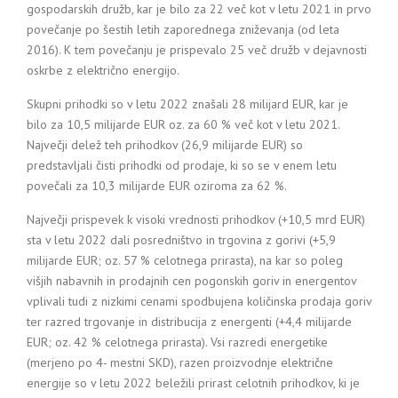
gospodarskih družb, kar je bilo za 22 več kot v letu 2021 in prvo
povečanje po šestih letih zaporednega zniževanja (od leta
2016). K tem povečanju je prispevalo 25 več družb v dejavnosti
oskrbe z električno energijo.
Skupni prihodki so v letu 2022 znašali 28 milijard EUR, kar je
bilo za 10,5 milijarde EUR oz. za 60 % več kot v letu 2021.
Največji delež teh prihodkov (26,9 milijarde EUR) so
predstavljali čisti prihodki od prodaje, ki so se v enem letu
povečali za 10,3 milijarde EUR oziroma za 62 %.
Največji prispevek k visoki vrednosti prihodkov (+10,5 mrd EUR)
sta v letu 2022 dali posredništvo in trgovina z gorivi (+5,9
milijarde EUR; oz. 57 % celotnega prirasta), na kar so poleg
višjih nabavnih in prodajnih cen pogonskih goriv in energentov
vplivali tudi z nizkimi cenami spodbujena količinska prodaja goriv
ter razred trgovanje in distribucija z energenti (+4,4 milijarde
EUR; oz. 42 % celotnega prirasta). Vsi razredi energetike
(merjeno po 4- mestni SKD), razen proizvodnje električne
energije so v letu 2022 beležili prirast celotnih prihodkov, ki je