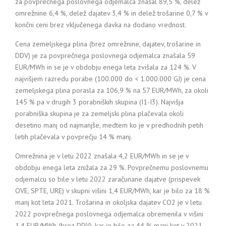
za povprečnega poslovnega odjemalca znašal 89,5 %, delež
omrežnine 6,4 %, delež dajatev 3,4 % in delež trošarine 0,7 % v
končni ceni brez vključenega davka na dodano vrednost.
Cena zemeljskega plina (brez omrežnine, dajatev, trošarine in
DDV) je za povprečnega poslovnega odjemalca znašala 59
EUR/MWh in se je v obdobju enega leta zvišala za 124 %. V
najvišjem razredu porabe (100.000 do < 1.000.000 GJ) je cena
zemeljskega plina porasla za 106,9 % na 57 EUR/MWh, za okoli
145 % pa v drugih 3 porabniških skupina (I1-I3). Najvišja
porabniška skupina je za zemeljski plina plačevala okoli
desetino manj od najmanjše, medtem ko je v predhodnih petih
letih plačevala v povprečju 14 % manj.
Omrežnina je v letu 2022 znašala 4,2 EUR/MWh in se je v
obdobju enega leta znižala za 29 %. Povprečnemu poslovnemu
odjemalcu so bile v letu 2022 zaračunane dajatve (prispevek
OVE, SPTE, URE) v skupni višini 1,4 EUR/MWh, kar je bilo za 18 %
manj kot leta 2021. Trošarina in okoljska dajatev CO2 je v letu
2022 povprečnega poslovnega odjemalca obremenila v višini
1,4 EUR/MWh (brez DDV), kar je bilo za 44 % manj kot v 2021.