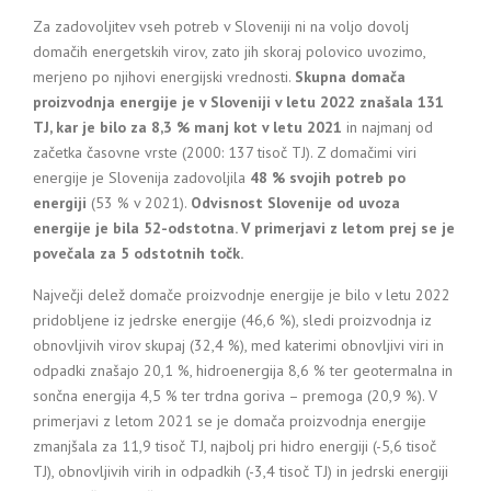
Za zadovoljitev vseh potreb v Sloveniji ni na voljo dovolj
domačih energetskih virov, zato jih skoraj polovico uvozimo,
merjeno po njihovi energijski vrednosti.
Skupna domača
proizvodnja energije je v Sloveniji v letu 2022 znašala 131
TJ, kar je bilo za
8,3 % manj kot v letu 2021
in najmanj od
začetka časovne vrste (2000: 137 tisoč TJ). Z domačimi viri
energije je Slovenija zadovoljila
48 % svojih potreb po
energiji
(53 % v 2021).
Odvisnost Slovenije od uvoza
energije je bila 52-odstotna. V primerjavi z letom prej se je
povečala za 5 odstotnih točk.
Največji delež domače proizvodnje energije je bilo v letu 2022
pridobljene iz jedrske energije (46,6 %), sledi proizvodnja iz
obnovljivih virov skupaj (32,4 %), med katerimi obnovljivi viri in
odpadki znašajo 20,1 %, hidroenergija 8,6 % ter geotermalna in
sončna energija 4,5 % ter trdna goriva – premoga (20,9 %). V
primerjavi z letom 2021 se je domača proizvodnja energije
zmanjšala za 11,9 tisoč TJ, najbolj pri hidro energiji (-5,6 tisoč
TJ), obnovljivih virih in odpadkih (-3,4 tisoč TJ) in jedrski energiji