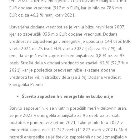
leta 2021. Družbe v energetiki so tako ustvarile manj kot 1 mrd
EUR dodane vrednosti (917 mio EUR), kar je bilo za 786 mio
EUR oz. za 46,2 % manj kot v 2021.
Ustvarjena dodana vrednost se je vrnila blizu ravni leta 2007,
kjer so zabeležili 935 mio EUR dodane vrednosti. Dodana
vrednost na zaposlenega v energetiki je upadla iz 144 tisoč EUR
v letu 2021 na 78 tisoč EUR v letu 2022 (nižja za 45,7 %), ob
tem, da se je število zaposlenih zmanjšalo za 0,8 % oz. za 95
oseb. Stroški dela v dodani vrednosti so znašali 62 % (32,7 % v
2021), kar je posledica predvsem nižje izkazane dodane
vrednosti ter višjih stroškov dela (za 2 %). Dodana vrednost
Energetika Premo
Število zaposlenih v energetiki nekoliko nižje
Število zaposlenih, ki se v letnih poročilih meri v delovnih urah,
se je v 2022 v energetiki zmanjšalo za 95 oseb oz. za slab
odstotek v primerjavi z letom 2021. Tako je bilo leta 2022 v
energetiki zaposlenih 11.727 oseb (11.822 oseb v 2021). Med
razredi energetike se je število zaposlenih najbolj zmanjšalo v