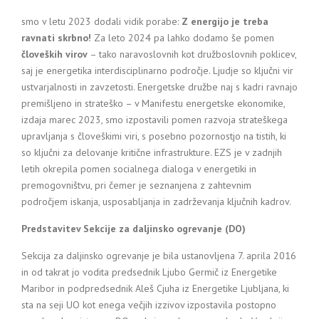
smo v letu 2023 dodali vidik porabe:
Z energijo je treba
ravnati skrbno!
Za leto 2024 pa lahko dodamo še pomen
človeških virov
– tako naravoslovnih kot družboslovnih poklicev,
saj je energetika interdisciplinarno področje. Ljudje so ključni vir
ustvarjalnosti in zavzetosti. Energetske družbe naj s kadri ravnajo
premišljeno in strateško – v Manifestu energetske ekonomike,
izdaja marec 2023, smo izpostavili pomen razvoja strateškega
upravljanja s človeškimi viri, s posebno pozornostjo na tistih, ki
so ključni za delovanje kritične infrastrukture. EZS je v zadnjih
letih okrepila pomen socialnega dialoga v energetiki in
premogovništvu, pri čemer je seznanjena z zahtevnim
področjem iskanja, usposabljanja in zadrževanja ključnih kadrov.
Predstavitev Sekcije za daljinsko ogrevanje (DO)
Sekcija za daljinsko ogrevanje je bila ustanovljena 7. aprila 2016
in od takrat jo vodita predsednik Ljubo Germič iz Energetike
Maribor in podpredsednik Aleš Cjuha iz Energetike Ljubljana, ki
sta na seji UO kot enega večjih izzivov izpostavila postopno