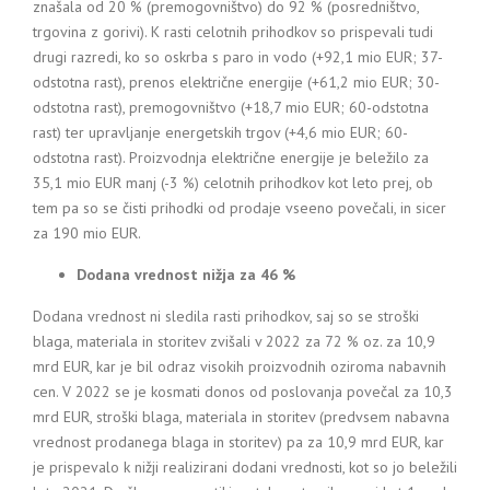
znašala od 20 % (premogovništvo) do 92 % (posredništvo,
trgovina z gorivi). K rasti celotnih prihodkov so prispevali tudi
drugi razredi, ko so oskrba s paro in vodo (+92,1 mio EUR; 37-
odstotna rast), prenos električne energije (+61,2 mio EUR; 30-
odstotna rast), premogovništvo (+18,7 mio EUR; 60-odstotna
rast) ter upravljanje energetskih trgov (+4,6 mio EUR; 60-
odstotna rast). Proizvodnja električne energije je beležilo za
35,1 mio EUR manj (-3 %) celotnih prihodkov kot leto prej, ob
tem pa so se čisti prihodki od prodaje vseeno povečali, in sicer
za 190 mio EUR.
Dodana vrednost nižja za 46 %
Dodana vrednost ni sledila rasti prihodkov, saj so se stroški
blaga, materiala in storitev zvišali v 2022 za 72 % oz. za 10,9
mrd EUR, kar je bil odraz visokih proizvodnih oziroma nabavnih
cen. V 2022 se je kosmati donos od poslovanja povečal za 10,3
mrd EUR, stroški blaga, materiala in storitev (predvsem nabavna
vrednost prodanega blaga in storitev) pa za 10,9 mrd EUR, kar
je prispevalo k nižji realizirani dodani vrednosti, kot so jo beležili