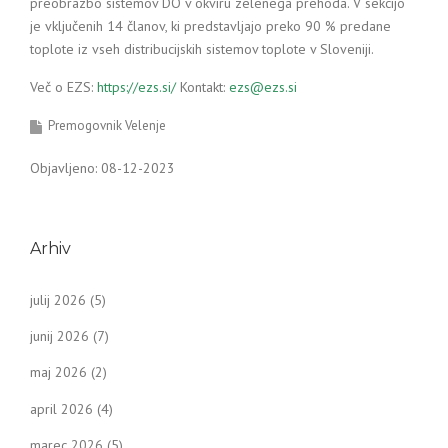
preobrazbo sistemov DO v okviru zelenega prehoda. V sekcijo
je vključenih 14 članov, ki predstavljajo preko 90 % predane
toplote iz vseh distribucijskih sistemov toplote v Sloveniji.
Več o EZS:
https://ezs.si/
Kontakt:
ezs@ezs.si
Premogovnik Velenje
Objavljeno: 08-12-2023
Arhiv
julij 2026
(5)
junij 2026
(7)
maj 2026
(2)
april 2026
(4)
marec 2026
(5)