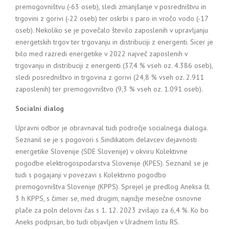
premogovništvu (-63 oseb), sledi zmanjšanje v posredništvu in
trgovini z gorivi (-22 oseb) ter oskrbi s paro in vročo vodo (-17
oseb). Nekoliko se je povečalo število zaposlenih v upravljanju
energetskih trgov ter trgovanju in distribuciji z energenti. Sicer je
bilo med razredi energetike v 2022 največ zaposlenih v
trgovanju in distribuciji z energenti (37,4 % vseh oz. 4.386 oseb),
sledi posredništvo in trgovina z gorivi (24,8 % vseh oz. 2.911
zaposlenih) ter premogovništvo (9,3 % vseh oz. 1.091 oseb).
Socialni dialog
Upravni odbor je obravnaval tudi področje socialnega dialoga.
Seznanil se je s pogovori s Sindikatom delavcev dejavnosti
energetike Slovenije (SDE Slovenije) v okviru Kolektivne
pogodbe elektrogospodarstva Slovenije (KPES). Seznanil se je
tudi s pogajanji v povezavi s Kolektivno pogodbo
premogovništva Slovenije (KPPS). Sprejel je predlog Aneksa št.
3 h KPPS, s čimer se, med drugim, najnižje mesečne osnovne
plače za poln delovni čas s 1. 12. 2023 zvišajo za 6,4 %. Ko bo
Aneks podpisan, bo tudi objavljen v Uradnem listu RS.