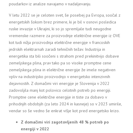
poudarkov iz analize navajamo v nadaljevanju.
V letu 2022 se je celoten svet, še posebej pa Evropa, soočal z
energetskih šokom brez primere, ki je bil v osnovi posledica
ruske invazije v Ukrajini, ki so jo spremljale tudi neugodne
vremenske razmere za proizvodnje električne energije iz OVE
kot tudi nižja proizvodnja električne energije v francoskih
jedrskih elektrarnah zaradi tehničnih težav. Industrija in
energetika sta bili soočeni s strahom pred prekinitvijo dobave
zemeljskega plina, prav tako pa so visoke promptne cene
zemeljskega plina in električne energije že imele negativen
vpliv na industrijsko proizvodnjo v energetsko intenzivnih
dejavnostih. Z domačimi viri energije je Slovenija v 2022
zadovoljila manj kot polovico celotnih potreb po energiji.
Promptne cene električne energije in tiste za dobavo v
prihodnjih obdobjih (za leto 2024 in kasneje) so v 2023 umirile,
vendar so še vedno še enkrat višje kot pred energetsko krizo.
Z domačimi viri zagotovljenih 48 % potreb po
energiji v 2022