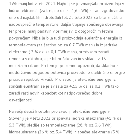
TWh manj kot v letu 2021. Najbolj se je zmanjšala proizvodnja v
hidroelektrarnah (za tretjino oz. za 1,6 TWh) zaradi zgodovinsko
ene od najslabših hidroloških let. Za leto 2022 so bile značilna
nadpovprečne temperature, daljše trajanje sončnega obsevanja
ter precej manj padavin v primerjavi z dolgoročnim letnim
povprečjem. Nižja je bila tudi proizvodnja električne energije iz
termoelektrarn (za šestino oz. za 0,7 TWh manj) in iz jedrske
elektrarne (-2 % oz. za 0,1 TWh manj), predvsem zaradi
remonta v oktobru, ki je bil pričakovan in v skladu z 18-
mesečnim ciklom. Pri tem je potrebno opozoriti, da skladno z
meddržavno pogodbo polovica proizvedene električne energije
pripada republiki Hrvaški. Proizvodnja električne energije iz
sončnih elektrarn se je zvišala za 42,5 % oz. za 0,2 TWh tako
zaradi rasti novih kapacitet kot nadpovprečno dobre
osvetljenosti.
Največji delež k celotni proizvodnji električne energije v
Sloveniji je v letu 2022 prispevala jedrska elektrarna (41 % oz.
5,3 TWh), sledile so termoelektrarne (28, % oz. 3,6 TWh),
hidroelektrarne (26 % oz. 3,4 TWh) in sončne elektrarne (5 %