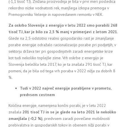
(-1,1 tisoč TJ). Znižana proizvodnja je bila v prvi meri posledica
rekordno nizke vodnatosti rek, manjšega izkopa premoga v
Premogovniku Velenje in napovedanem remontu v NEK.
Za oskrbo Slovenije z energijo v letu 2022 smo porabili 268
tisoč TJ, kar je bilo za 2,5 % manj v primerjavi z letom 2021.
Glede na 2,5-odstotno realno gospodarsko rast je zmanjšanje
porabe energije odražalo racionalizacijo porabe pri podjetjih, v
sektorju država ter pri gospodinjstvih zaradi energetske krize
kot tudi nekoliko toplejše zime. Vrh oskrbe z energijo je
Slovenija beležila leta 2017, ko je ta znašala 291 tisoč TJ, kar
pomeni, da je bila od tega vrh poraba v 2022 nižja za dobrih 8
%.
Tudi v 2022 največ energije porabljene v prometu,
predvsem cestnem
Količina energije, namenjena končni porabi, je v letu 2022
znašala
201 tisoč TJ in se je glede na leto 2021 le nekoliko
zmanjšala (-0,2 %)
, predvsem zaradi povečane mobilnosti
prebivalstva in gospodarskih tokov in obenem nižji porabi v