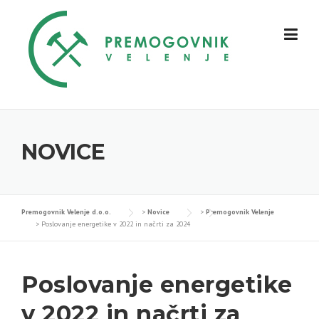
Skip
to
content
NOVICE
Premogovnik Velenje d.o.o.
>
Novice
>
Premogovnik Velenje
>
Poslovanje energetike v 2022 in načrti za 2024
Poslovanje energetike
v 2022 in načrti za