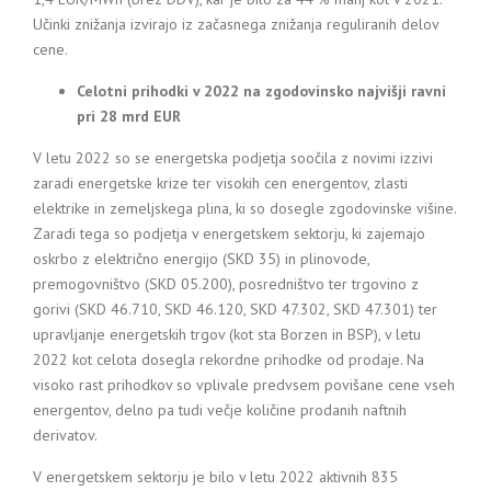
Učinki znižanja izvirajo iz začasnega znižanja reguliranih delov
cene.
Celotni prihodki v 2022 na zgodovinsko najvišji ravni
pri 28 mrd EUR
V letu 2022 so se energetska podjetja soočila z novimi izzivi
zaradi energetske krize ter visokih cen energentov, zlasti
elektrike in zemeljskega plina, ki so dosegle zgodovinske višine.
Zaradi tega so podjetja v energetskem sektorju, ki zajemajo
oskrbo z električno energijo (SKD 35) in plinovode,
premogovništvo (SKD 05.200), posredništvo ter trgovino z
gorivi (SKD 46.710, SKD 46.120, SKD 47.302, SKD 47.301) ter
upravljanje energetskih trgov (kot sta Borzen in BSP), v letu
2022 kot celota dosegla rekordne prihodke od prodaje. Na
visoko rast prihodkov so vplivale predvsem povišane cene vseh
energentov, delno pa tudi večje količine prodanih naftnih
derivatov.
V energetskem sektorju je bilo v letu 2022 aktivnih 835