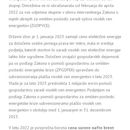
stopnji. Omrežnina se ni obračunavala od februarja do aprila
2022 za vse odjemne skupine v okviru interventnega Zakona o
nujnih ukrepih za omilitev posledic zaradi vpliva visokih cen
energentov (ZUOPVCE).
Državni zbor je 1. januarja 2023 zamejil ceno električne energije
za določene osebe javnega prava ter mikro, mala in srednja
podjetja, katerih storitve bi zaradi visokih cen električne energije
lahko bile ogrožene. Določeni izvajalci gospodarskih dejavnosti
pa so podlagi Zakona o pomoči gospodarstvu za omilitev
posledic energetske krize (ZPGOPEK) upravičeni do
subvencioniranja plačila visokih cen energentov v letu 2023.
Vlada je za leto 2023 predvidela 1 milijardo evrov pomoči
gospodarstvu zaradi visokih cen energentov. Podjetjem na
podlagi Zakona o pomoči gospodarstvu za omilitev posledic
energetske krize subvencioniramo plačilo visokih cen
energentov v obdobju med 1. januarjem in 31. decembrom
2023.
V letu 2022 je povprečna borzna
cena surove nafte brent