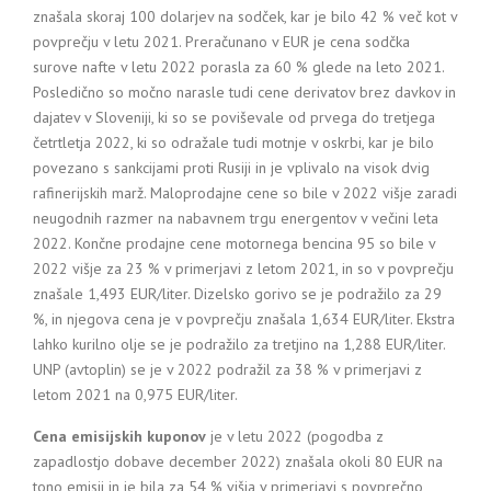
znašala skoraj 100 dolarjev na sodček, kar je bilo 42 % več kot v
povprečju v letu 2021. Preračunano v EUR je cena sodčka
surove nafte v letu 2022 porasla za 60 % glede na leto 2021.
Posledično so močno narasle tudi cene derivatov brez davkov in
dajatev v Sloveniji, ki so se poviševale od prvega do tretjega
četrtletja 2022, ki so odražale tudi motnje v oskrbi, kar je bilo
povezano s sankcijami proti Rusiji in je vplivalo na visok dvig
rafinerijskih marž. Maloprodajne cene so bile v 2022 višje zaradi
neugodnih razmer na nabavnem trgu energentov v večini leta
2022. Končne prodajne cene motornega bencina 95 so bile v
2022 višje za 23 % v primerjavi z letom 2021, in so v povprečju
znašale 1,493 EUR/liter. Dizelsko gorivo se je podražilo za 29
%, in njegova cena je v povprečju znašala 1,634 EUR/liter. Ekstra
lahko kurilno olje se je podražilo za tretjino na 1,288 EUR/liter.
UNP (avtoplin) se je v 2022 podražil za 38 % v primerjavi z
letom 2021 na 0,975 EUR/liter.
Cena emisijskih kuponov
je v letu 2022 (pogodba z
zapadlostjo dobave december 2022) znašala okoli 80 EUR na
tono emisij in je bila za 54 % višja v primerjavi s povprečno