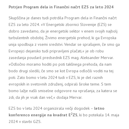
Potrjen Program dela in Finančni načrt EZS za leto 2024
Skupščina je danes tudi potrdila Program dela in Finančni načrt
EZS za leto 2024. »V Energetski zbornici Slovenije (EZS) se
dobro zavedamo, da je energetski sektor v enem svojih najbolj
turbulentnih obdobij. Živimo energetski prehod, ki ga Evropska
unija spodbuja z vsemi sredstvi. Vendar se sprašujem, če smo ga
Evropejci dejansko tudi pripravljeni plačati,« je ob robu
zasedanja poudaril predsednik EZS mag. Aleksander Mervar.
»Odločno moramo hoditi po poti takšnega prehoda, da nam
bodo drugi sledili, če smo se kot Evropa odločili voditi na tej
poti. Zato bomo v letu 2024 tudi v EZS, ki je del raznih
evropskih in svetovnih združenj, odpirali široke teme. S tem
bomo lažje našli smiselne odgovore na vprašanja, za katera se
zdi, da jih je vsak dan več,« dodaja Mervar.
EZS bo v letu 2024 organizirala večji dogodek –
letno
2
konferenco energije na kvadrat E
ZS
, ki bo potekala 14. maja
2024 v stavbi GZS.