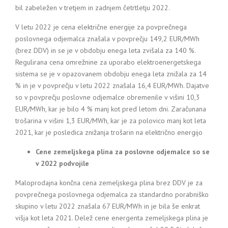
bil zabeležen v tretjem in zadnjem četrtletju 2022.
V letu 2022 je cena električne energije za povprečnega
poslovnega odjemalca znašala v povprečju 149,2 EUR/MWh
(brez DDV) in se je v obdobju enega leta zvišala za 140 %.
Regulirana cena omrežnine za uporabo elektroenergetskega
sistema se je v opazovanem obdobju enega leta znižala za 14
% in je v povprečju v letu 2022 znašala 16,4 EUR/MWh. Dajatve
so v povprečju poslovne odjemalce obremenile v višini 10,3
EUR/MWh, kar je bilo 4 % manj kot pred letom dni. Zaračunana
trošarina v višini 1,3 EUR/MWh, kar je za polovico manj kot leta
2021, kar je posledica znižanja trošarin na električno energijo
Cene zemeljskega plina za poslovne odjemalce so se
v 2022 podvojile
Maloprodajna končna cena zemeljskega plina brez DDV je za
povprečnega poslovnega odjemalca za standardno porabniško
skupino v letu 2022 znašala 67 EUR/MWh in je bila še enkrat
višja kot leta 2021. Delež cene energenta zemeljskega plina je