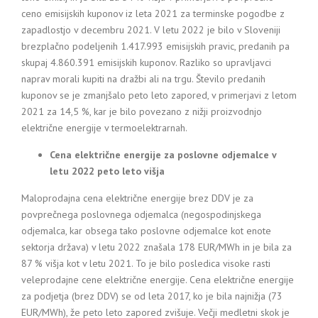
ceno emisijskih kuponov iz leta 2021 za terminske pogodbe z
zapadlostjo v decembru 2021. V letu 2022 je bilo v Sloveniji
brezplačno podeljenih 1.417.993 emisijskih pravic, predanih pa
skupaj 4.860.391 emisijskih kuponov. Razliko so upravljavci
naprav morali kupiti na dražbi ali na trgu. Število predanih
kuponov se je zmanjšalo peto leto zapored, v primerjavi z letom
2021 za 14,5 %, kar je bilo povezano z nižji proizvodnjo
električne energije v termoelektrarnah.
Cena električne energije za poslovne odjemalce v
letu 2022 peto leto višja
Maloprodajna cena električne energije brez DDV je za
povprečnega poslovnega odjemalca (negospodinjskega
odjemalca, kar obsega tako poslovne odjemalce kot enote
sektorja država) v letu 2022 znašala 178 EUR/MWh in je bila za
87 % višja kot v letu 2021. To je bilo posledica visoke rasti
veleprodajne cene električne energije. Cena električne energije
za podjetja (brez DDV) se od leta 2017, ko je bila najnižja (73
EUR/MWh), že peto leto zapored zvišuje. Večji medletni skok je