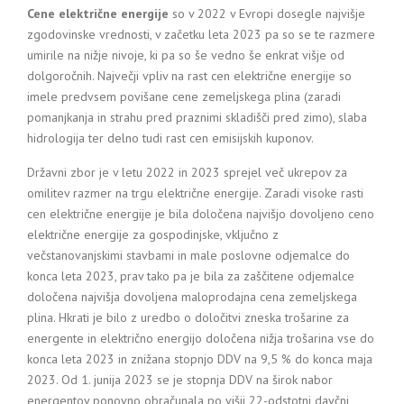
Cene električne energije
so v 2022 v Evropi dosegle najvišje
zgodovinske vrednosti, v začetku leta 2023 pa so se te razmere
umirile na nižje nivoje, ki pa so še vedno še enkrat višje od
dolgoročnih. Največji vpliv na rast cen električne energije so
imele predvsem povišane cene zemeljskega plina (zaradi
pomanjkanja in strahu pred praznimi skladišči pred zimo), slaba
hidrologija ter delno tudi rast cen emisijskih kuponov.
Državni zbor je v letu 2022 in 2023 sprejel več ukrepov za
omilitev razmer na trgu električne energije. Zaradi visoke rasti
cen električne energije je bila določena najvišjo dovoljeno ceno
električne energije za gospodinjske, vključno z
večstanovanjskimi stavbami in male poslovne odjemalce do
konca leta 2023, prav tako pa je bila za zaščitene odjemalce
določena najvišja dovoljena maloprodajna cena zemeljskega
plina. Hkrati je bilo z uredbo o določitvi zneska trošarine za
energente in električno energijo določena nižja trošarina vse do
konca leta 2023 in znižana stopnjo DDV na 9,5 % do konca maja
2023. Od 1. junija 2023 se je stopnja DDV na širok nabor
energentov ponovno obračunala po višji 22-odstotni davčni