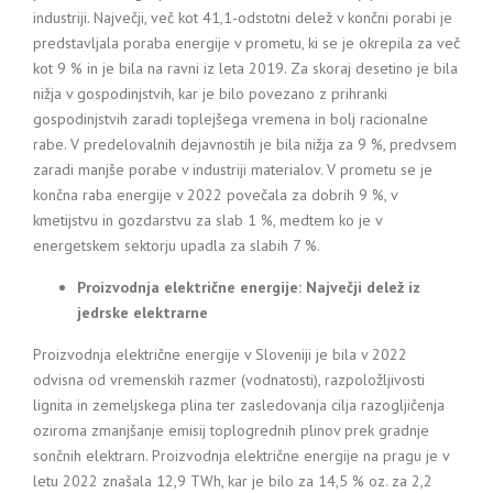
industriji. Največji, več kot 41,1-odstotni delež v končni porabi je
predstavljala poraba energije v prometu, ki se je okrepila za več
kot 9 % in je bila na ravni iz leta 2019. Za skoraj desetino je bila
nižja v gospodinjstvih, kar je bilo povezano z prihranki
gospodinjstvih zaradi toplejšega vremena in bolj racionalne
rabe. V predelovalnih dejavnostih je bila nižja za 9 %, predvsem
zaradi manjše porabe v industriji materialov. V prometu se je
končna raba energije v 2022 povečala za dobrih 9 %, v
kmetijstvu in gozdarstvu za slab 1 %, medtem ko je v
energetskem sektorju upadla za slabih 7 %.
Proizvodnja električne energije: Največji delež iz
jedrske elektrarne
Proizvodnja električne energije v Sloveniji je bila v 2022
odvisna od vremenskih razmer (vodnatosti), razpoložljivosti
lignita in zemeljskega plina ter zasledovanja cilja razogljičenja
oziroma zmanjšanje emisij toplogrednih plinov prek gradnje
sončnih elektrarn. Proizvodnja električne energije na pragu je v
letu 2022 znašala 12,9 TWh, kar je bilo za 14,5 % oz. za 2,2