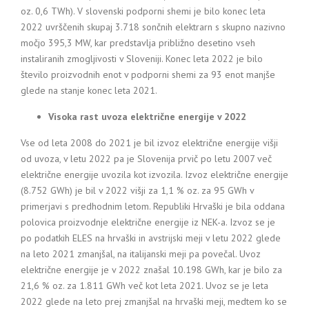
oz. 0,6 TWh). V slovenski podporni shemi je bilo konec leta
2022 uvrščenih skupaj 3.718 sončnih elektrarn s skupno nazivno
močjo 395,3 MW, kar predstavlja približno desetino vseh
instaliranih zmogljivosti v Sloveniji. Konec leta 2022 je bilo
število proizvodnih enot v podporni shemi za 93 enot manjše
glede na stanje konec leta 2021.
Visoka rast uvoza električne energije v 2022
Vse od leta 2008 do 2021 je bil izvoz električne energije višji
od uvoza, v letu 2022 pa je Slovenija prvič po letu 2007 več
električne energije uvozila kot izvozila. Izvoz električne energije
(8.752 GWh) je bil v 2022 višji za 1,1 % oz. za 95 GWh v
primerjavi s predhodnim letom. Republiki Hrvaški je bila oddana
polovica proizvodnje električne energije iz NEK-a. Izvoz se je
po podatkih ELES na hrvaški in avstrijski meji v letu 2022 glede
na leto 2021 zmanjšal, na italijanski meji pa povečal. Uvoz
električne energije je v 2022 znašal 10.198 GWh, kar je bilo za
21,6 % oz. za 1.811 GWh več kot leta 2021. Uvoz se je leta
2022 glede na leto prej zmanjšal na hrvaški meji, medtem ko se