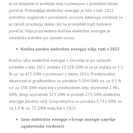
je na italijanski in avstrijski meji v primerjavi s preteklim letom
povečal. Primanjkljaj električne energije je bilo v letu 2022
potrebno zagotoviti s povečanim uvozom, katerega vrednost se
je zaradi izrazitega skoka cen na promptnih trgih bistveno
povečal. Višja proizvedena količina električne energije je
zmanjšala potrebo po njenem uvozu.
Končna poraba električne energije nižja tudi v 2022
Končna raba električne energije v Sloveniji je po začasnih
podatkih v letu 2022 znašala 13.128 GWh in se je znižala za 3,1
% oz. za 422 GWh v primerjavi z letom 2021. Predelovalne
dejavnosti in gradbeništvo so porabile 5.504 GWh oz. za 9,2 %
oz. za 558 GWh manj kot v predhodnem letu, storitvene 2.981
GWh, drugi uporabniki 525 GWh in promet 275 GWh električne
energije (šestino več). Gospodinjstva so porabila 3.731 GWh oz.
za 1,9 % oz. 72 GWh manj kot v 2021.
Cene električne energije v Evropi dosegle najvišje
zgodovinske vrednosti