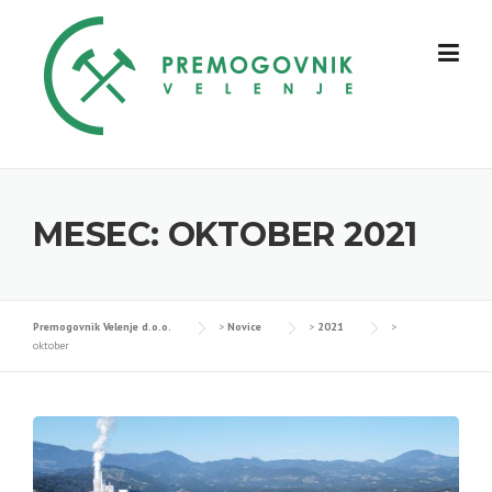
Skip
to
content
MESEC:
OKTOBER 2021
Premogovnik Velenje d.o.o.
>
Novice
>
2021
>
oktober