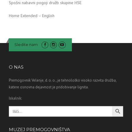
Spošni nabavni pogoji družb skupine HSE
Home Extended – English
Sledite nam
O NAS
Premogovnik Velenje, d. o. o., je tehnološko visoko razvita družba,
katere osnovna dejavnost je pridobivanje lignita.
Iskalnik:
Search Button
Search
for:
MUZEJ PREMOGOVNIŠTVA