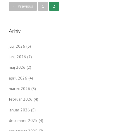
P
← Previous
1
2
o
s
Arhiv
t
julij 2026
(5)
s
junij 2026
(7)
n
maj 2026
(2)
a
april 2026
(4)
v
marec 2026
(5)
i
februar 2026
(4)
g
januar 2026
(5)
a
december 2025
(4)