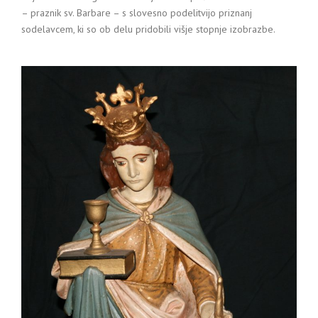
– praznik sv. Barbare – s slovesno podelitvijo priznanj
sodelavcem, ki so ob delu pridobili višje stopnje izobrazbe.