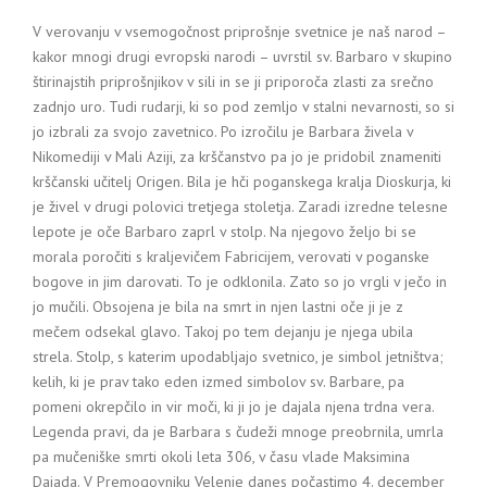
V verovanju v vsemogočnost priprošnje svetnice je naš narod –
kakor mnogi drugi evropski narodi – uvrstil sv. Barbaro v skupino
štirinajstih priprošnjikov v sili in se ji priporoča zlasti za srečno
zadnjo uro. Tudi rudarji, ki so pod zemljo v stalni nevarnosti, so si
jo izbrali za svojo zavetnico. Po izročilu je Barbara živela v
Nikomediji v Mali Aziji, za krščanstvo pa jo je pridobil znameniti
krščanski učitelj Origen. Bila je hči poganskega kralja Dioskurja, ki
je živel v drugi polovici tretjega stoletja. Zaradi izredne telesne
lepote je oče Barbaro zaprl v stolp. Na njegovo željo bi se
morala poročiti s kraljevičem Fabricijem, verovati v poganske
bogove in jim darovati. To je odklonila. Zato so jo vrgli v ječo in
jo mučili. Obsojena je bila na smrt in njen lastni oče ji je z
mečem odsekal glavo. Takoj po tem dejanju je njega ubila
strela. Stolp, s katerim upodabljajo svetnico, je simbol jetništva;
kelih, ki je prav tako eden izmed simbolov sv. Barbare, pa
pomeni okrepčilo in vir moči, ki ji jo je dajala njena trdna vera.
Legenda pravi, da je Barbara s čudeži mnoge preobrnila, umrla
pa mučeniške smrti okoli leta 306, v času vlade Maksimina
Dajada. V Premogovniku Velenje danes počastimo 4. december