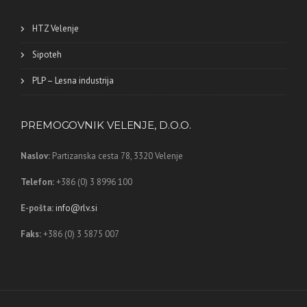
HTZ Velenje
Sipoteh
PLP – Lesna industrija
PREMOGOVNIK VELENJE, D.O.O.
Naslov:
Partizanska cesta 78,
3320 Velenje
Telefon:
+386 (0) 3 8996 100
E-pošta:
info@rlv.si
Faks:
+386 (0) 3 5875 007