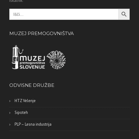
Iskalnik:
Search Button
Search
for:
MUZEJ PREMOGOVNIŠTVA
ODVISNE DRUŽBE
HTZ Velenje
Sipoteh
PLP – Lesna industrija