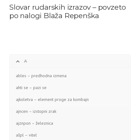
Slovar rudarskih izrazov – povzeto
po nalogi Blaža Repenška
A
ables – predhodna izmena
ahti se – pazi se
ajkoletva – element proge za kombajn
ajncen – izstopni zrak
ajznpon – železnica
ašpl – vitel