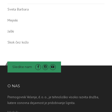
Sveta Barbara
Mejniki
Jaški
Skok čez kožo
Sledite nam
O NAS
Premogovnik Velenje, d. o. o., je tehnološko visoko razvita družba,
katere osnovna dejavnost je pridobivanje lignita.