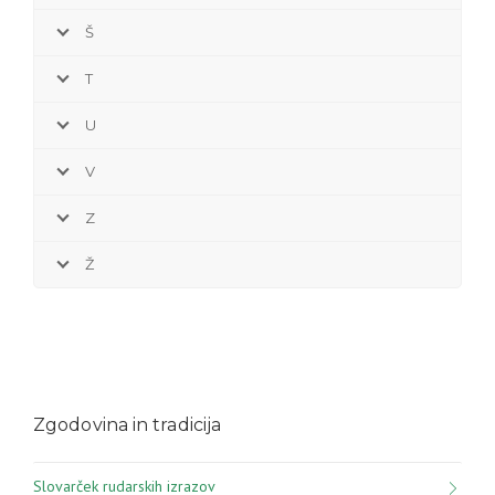
Š
T
U
V
Z
Ž
Zgodovina in tradicija
Slovarček rudarskih izrazov