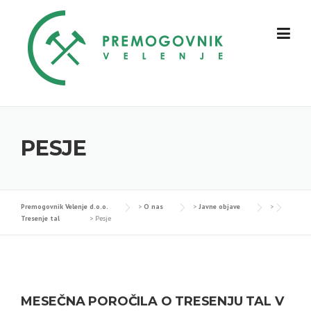
Skip
to
content
PESJE
Premogovnik Velenje d.o.o.
>
O nas
>
Javne objave
>
Tresenje tal
>
Pesje
MESEČNA POROČILA O TRESENJU TAL V