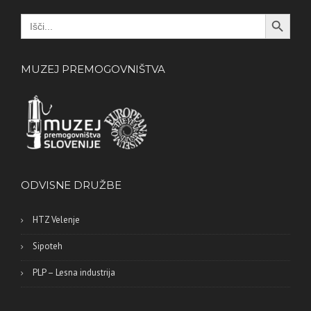
Search Button
Search
for:
MUZEJ PREMOGOVNIŠTVA
ODVISNE DRUŽBE
HTZ Velenje
Sipoteh
PLP – Lesna industrija