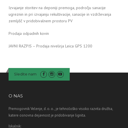
Izvajanje storitev na deponiji premoga, področju sanacije
ugreznin in pri izvajanju rekultivacije, sanacije in vzdrževanja
zemljišč v pridobivalnem prostoru PV
Prodaja odpadnih kovin
JAVNI RAZPIS – Prodaja nivelirja Leica GPS 1200
Sledite nam
O NAS
Premogovnik Velenje, d. o. o., je tehnološko visoko razvita družba,
katere osnovna dejavnost je pridobivanje lignita.
Iskalnik: