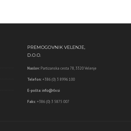
PREMOGOVNIK VELENJE,
D.O.O.
Naslov:
Partizanska cesta 78,
3320 Velenje
Telefon:
+386 (0) 3 8996 100
E-pošta:
info@rlv.si
Faks:
+386 (0) 3 5875 007