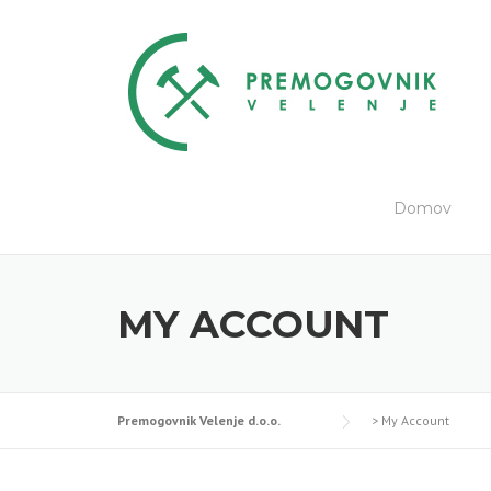
Skip
to
content
Domov
MY ACCOUNT
Premogovnik Velenje d.o.o.
>
My Account