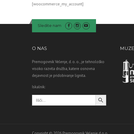
[woocommerce_my_account]
Sledite nam
O NAS
MUZE
Premogovnik Velenje, d. o. o., je tehnološko
visoko razvita družba, katere osnovna
dejavnost je pridobivanje lignita.
Iskalnik:
Search Button
Search
for:
Copyright © 2026 Premogovnik Velenje d.o.o.