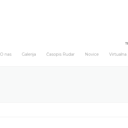
T
O nas
Galerija
Časopis Rudar
Novice
Virtualn