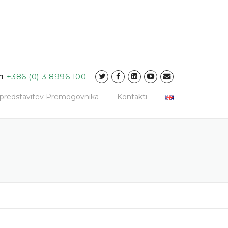
+386 (0) 3 8996 100
EL
a predstavitev Premogovnika
Kontakti