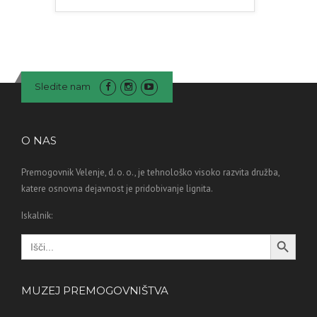
Sledite nam
O NAS
Premogovnik Velenje, d. o. o., je tehnološko visoko razvita družba,
katere osnovna dejavnost je pridobivanje lignita.
Iskalnik:
Search Button
Search
for:
MUZEJ PREMOGOVNIŠTVA