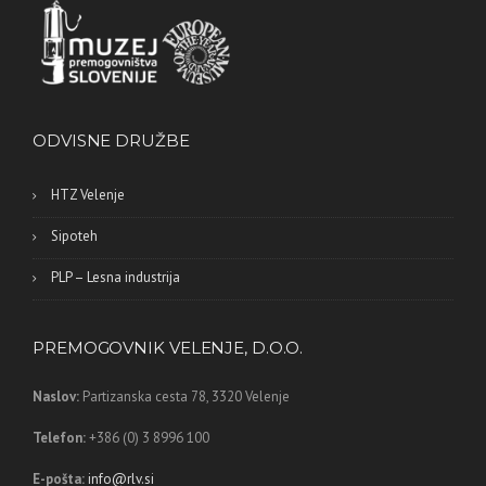
ODVISNE DRUŽBE
HTZ Velenje
Sipoteh
PLP – Lesna industrija
PREMOGOVNIK VELENJE, D.O.O.
Naslov:
Partizanska cesta 78,
3320 Velenje
Telefon:
+386 (0) 3 8996 100
E-pošta:
info@rlv.si