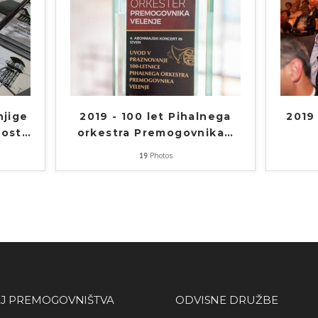
njige
2019 - 100 let Pihalnega
2019
nost
…
orkestra Premogovnika
…
19
Photos
J PREMOGOVNIŠTVA
ODVISNE DRUŽBE