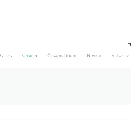
T
O nas
Galerija
Časopis Rudar
Novice
Virtualn