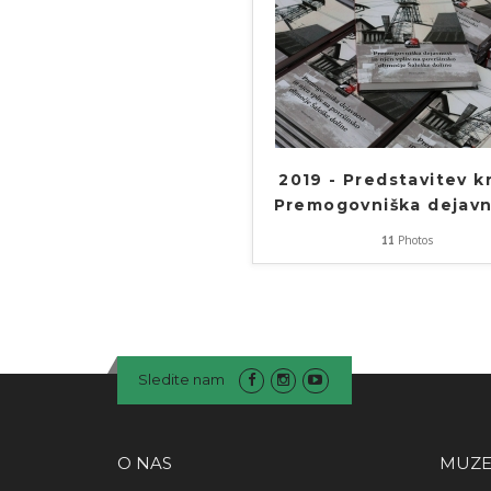
2019 - Predstavitev k
Premogovniška dejav
11
Photos
Sledite nam
O NAS
MUZE