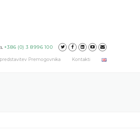
+386 (0) 3 8996 100
EL
a predstavitev Premogovnika
Kontakti