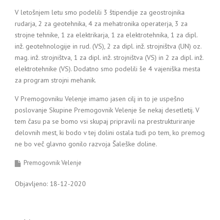
V letošnjem letu smo podelili 3 štipendije za geostrojnika
rudarja, 2 za geotehnika, 4 za mehatronika operaterja, 3 za
strojne tehnike, 1 za elektrikarja, 1 za elektrotehnika, 1 za dipl.
inž. geotehnologije in rud. (VS), 2 za dipl. inž. strojništva (UN) oz.
mag. inž. strojništva, 1 za dipl. inž. strojništva (VS) in 2 za dipl. inž.
elektrotehnike (VS). Dodatno smo podelili še 4 vajeniška mesta
za program strojni mehanik.
V Premogovniku Velenje imamo jasen cilj in to je uspešno
poslovanje Skupine Premogovnik Velenje še nekaj desetletij. V
tem času pa se bomo vsi skupaj pripravili na prestrukturiranje
delovnih mest, ki bodo v tej dolini ostala tudi po tem, ko premog
ne bo več glavno gonilo razvoja Šaleške doline.
Premogovnik Velenje
Objavljeno: 18-12-2020