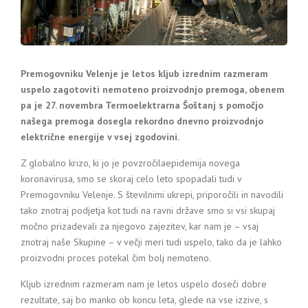
Premogovniku Velenje je letos kljub izrednim razmeram
uspelo zagotoviti nemoteno proizvodnjo premoga, obenem
pa je 27. novembra Termoelektrarna Šoštanj s pomočjo
našega premoga dosegla rekordno dnevno proizvodnjo
električne energije v vsej zgodovini.
Z globalno krizo, ki jo je povzročilaepidemija novega
koronavirusa, smo se skoraj celo leto spopadali tudi v
Premogovniku Velenje. S številnimi ukrepi, priporočili in navodili
tako znotraj podjetja kot tudi na ravni države smo si vsi skupaj
močno prizadevali za njegovo zajezitev, kar nam je – vsaj
znotraj naše Skupine – v večji meri tudi uspelo, tako da je lahko
proizvodni proces potekal čim bolj nemoteno.
Kljub izrednim razmeram nam je letos uspelo doseči dobre
rezultate, saj bo manko ob koncu leta, glede na vse izzive, s