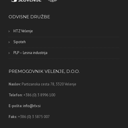
ODVISNE DRUŽBE
HTZ Velenje
Sipoteh
PLP – Lesna industrija
PREMOGOVNIK VELENJE, D.O.O.
Naslov:
Partizanska cesta 78,
3320 Velenje
Telefon:
+386 (0) 3 8996 100
E-pošta:
info@rlv.si
Faks:
+386 (0) 3 5875 007