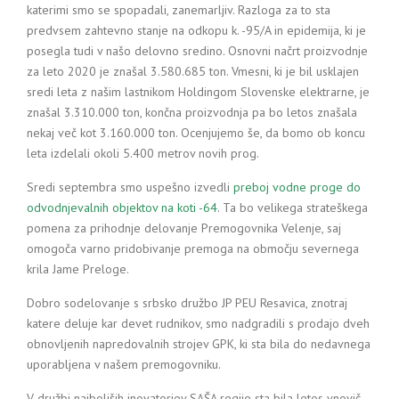
katerimi smo se spopadali, zanemarljiv. Razloga za to sta
predvsem zahtevno stanje na odkopu k. -95/A in epidemija, ki je
posegla tudi v našo delovno sredino. Osnovni načrt proizvodnje
za leto 2020 je znašal 3.580.685 ton. Vmesni, ki je bil usklajen
sredi leta z našim lastnikom Holdingom Slovenske elektrarne, je
znašal 3.310.000 ton, končna proizvodnja pa bo letos znašala
nekaj več kot 3.160.000 ton. Ocenjujemo še, da bomo ob koncu
leta izdelali okoli 5.400 metrov novih prog
.
Sredi septembra smo uspešno izvedli
preboj vodne proge do
odvodnjevalnih objektov na koti -64
. Ta bo velikega strateškega
pomena za prihodnje delovanje Premogovnika Velenje, saj
omogoča varno pridobivanje premoga na območju severnega
krila Jame Preloge.
Dobro sodelovanje s srbsko družbo JP PEU Resavica, znotraj
katere deluje kar devet rudnikov, smo nadgradili s prodajo dveh
obnovljenih napredovalnih strojev GPK, ki sta bila do nedavnega
uporabljena v našem premogovniku.
V družbi najboljših inovatorjev SAŠA regije sta bila letos vnovič