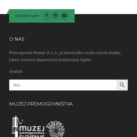
Sledite nam
O NAS
Premogovnik Velenje, d. o. o., je tehnološko visoko razvita družba,
katere osnovna dejavnost je pridobivanje lignita.
Iskalnik:
Search Button
Search
for:
MUZEJ PREMOGOVNIŠTVA