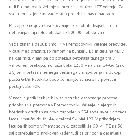
tudi Premogovnik Velenje in hčerinska družba HTZ Velenje. Za
vse tri prijavljene inovacije smo prejeli bronasto nagrado.
Muzej premogovništva Slovenije je v dobrih dvajsetih letih
delovanja maja letos obiskal že 500.000. obiskovalec.
Večja zunanja dela, ki smo jih v Premogovniku Velenje predvideli
v času med prazniki, so remont na bunkerju B3 in dela na NEP7
na klasirnici, v jami pa bo potekala betonaža talnega tira v
vzhodnem prekopu, montaža traku 1200 – na trasi G4-G6 (trak
2G) ter montaža smernega verižnega transporterja na odkopni
plošči G4/B. Potekale bodo še manjše sanacije na povratni
postaji traku 70P.
V zadnjih petih letih je bilo za potrebe osnovnega procesa
pridobivanja premoga v Premogovniku Velenje in njegovih
hčerinskih družbah na novo zaposlenih 554 sodelavcev, od tega
letos v matični družbi 44, v celotni Skupini 122. V prihodnjem
letu pa jih bomo v Premogovniku zaposlili še 50, v HTZ pa 36,
saj potrebujemo strokoven kader tudi za prihodnja desetletja.