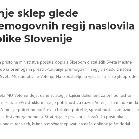
nje sklep glede
remogovnih regij naslovila
like Slovenije
 pristojna ministrstva poslala dopis s Sklepom o stališčih Sveta Mestne
op iz premoga in prestrukturiranje premogovnih regij v skladu z načeli
 Sveta Mestne občine Velenje. Na izpostavljena vprašanja, ki so jih opredeli
ta MO Velenje dejal da je strategija ključni dokument za prihodnost te
 naključju. »Prestrukturiranje je priložnost za razvoj Velenja, za mlade in da
 čemer je potrebno upoštevati lokalne potrebe, sposobnosti in zmožnosti, k
daj bistvenega pomena. Strategija je prvi korak k začetku postopka
upnosti ter vseh, ki imajo možnost vplivati na našo dolino« je še dodal