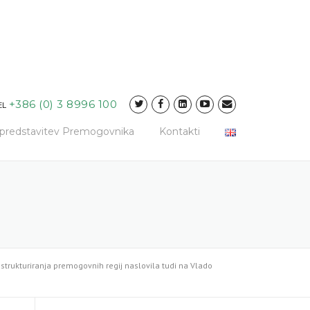
+386 (0) 3 8996 100
EL
a predstavitev Premogovnika
Kontakti
strukturiranja premogovnih regij naslovila tudi na Vlado