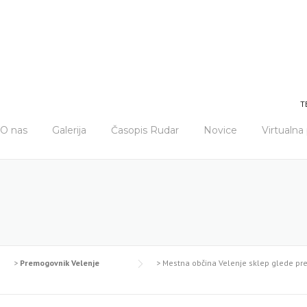
T
O nas
Galerija
Časopis Rudar
Novice
Virtualn
>
Premogovnik Velenje
>
Mestna občina Velenje sklep glede pre