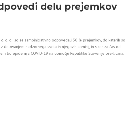
odpovedi delu prejemkov
d. o. o., so se samoiniciativno odpovedali 30 % prejemkov, do katerih so
i z delovanjem nadzornega sveta in njegovih komisij, in sicer za čas od
rem bo epidemija COVID-19 na območju Republike Slovenije preklicana.