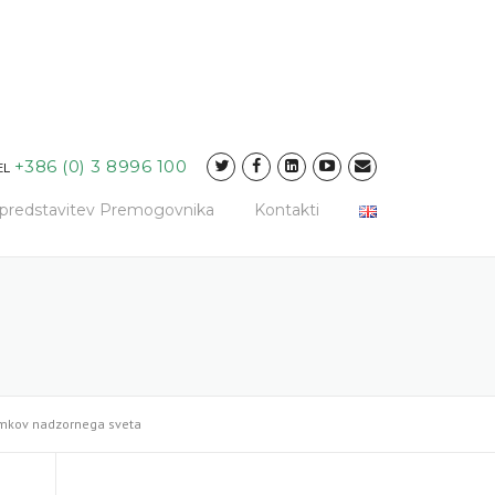
+386 (0) 3 8996 100
EL
a predstavitev Premogovnika
Kontakti
emkov nadzornega sveta