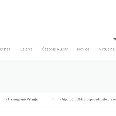
T
O nas
Galerija
Časopis Rudar
Novice
Virtualn
>
Premogovnik Velenje
>
Priporočilo SDH o odpovedi delu prej