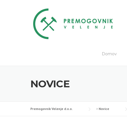
Skip
to
content
Domov
NOVICE
Premogovnik Velenje d.o.o.
>
Novice