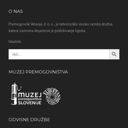
O NAS
Premogovnik Velenje, d. o. o., je tehnološko visoko razvita družba,
katere osnovna dejavnost je pridobivanje lignita.
Iskalnik:
Search Button
Search
for:
MUZEJ PREMOGOVNIŠTVA
ODVISNE DRUŽBE