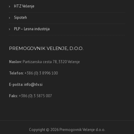
HTZ Velenje
Sipoteh
PLP – Lesna industrija
PREMOGOVNIK VELENJE, D.O.O.
Naslov:
Partizanska cesta 78,
3320 Velenje
Telefon:
+386 (0) 3 8996 100
E-pošta:
info@rlv.si
Faks:
+386 (0) 3 5875 007
Copyright © 2026 Premogovnik Velenje d.o.o.