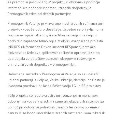
za premog in jeklo (RFCS). V projektu, ki obravnava področje
informacijske podpore v primeru izrednih dogodkov, je
Premogovnik eden od desetih partnerjev.
Premogovnik Velenje je v izvajanje mednarodnih sofinanciranih
projektov vpet že dobro desetletje. Uspešno se prijavljamo na
razpise evropskih skladov, ki sredstva namenjajo razvoju in
podpirajo napredne tehnologije. V okviru evropskega projekta
INDIRES (INformation Driven Incident RESponse) potekajo
aktivnosti za izdelavo aplikativnih rešitev in opreme, ki se bo
uporabljala za določitev ustreznih ukrepov in reševanje v
primeru izrednih dogodkov v premogovnikih.
Delovnega sestanka v Premogovniku Velenje so se udeležili
ugledni partnerji iz Poljske, Velike Britanije, Nemčije idr. Goste je
uvodoma pozdravil dr. Janez Rošer, vodja JiG- in RR-projektov.
»Cilji projekta so izdelava ustreznih senzorjev in merilnikov,
odpornih na vplive v izrednih razmerah, ekspertnih sistemov za
pomoč pri določanju potrebnih ukrepov ter razvoj opreme in
naprav, ki se bodo uporabile v izrednih razmerah (komunikacijski