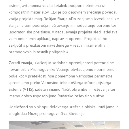
sistemi, avtonomna vozila, letalnik, podporni elementi iz
kompozitnih materialov …),« je po delovnem srečanju povedal
vodja projekta mag. Boštjan Škarja. »Do zdaj smo izvedli analize
stanja na tem področju, načrtovanje in modeliranje opreme ter
laboratorijske preizkuse. V nadaljevanju projekta sledi izdelava
vseh omenjenih aplikacij, naprav in opreme. Projekt se bo
zaključil s preizkusom navedenega v realnih razmerah v
premogovnih in testnih poligonih.«
Zaradi znanja, izkušenj in sodobne opremljenosti potencialne
nevarnosti v Premogovniku Velenje obvladujemo neprimerno
bolje kot v preteklosti. Vse pomembne varnostne parametre
spremljamo preko Varnostno-tehnološkega informacijskega
sistema (VTIS), izdelan imamo Načrt obrambe in reševanja ter
imamo dobro usposobljeno Rudarsko reševalno službo.
Udeleženci so v sklopu delovnega srečanja obiskali tudi jamo in
si ogledali Muzej premogovništva Slovenije.