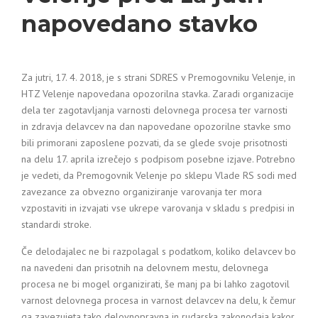
napovedano stavko
Za jutri, 17. 4. 2018, je s strani SDRES v Premogovniku Velenje, in
HTZ Velenje napovedana opozorilna stavka. Zaradi organizacije
dela ter zagotavljanja varnosti delovnega procesa ter varnosti
in zdravja delavcev na dan napovedane opozorilne stavke smo
bili primorani zaposlene pozvati, da se glede svoje prisotnosti
na delu 17. aprila izrečejo s podpisom posebne izjave. Potrebno
je vedeti, da Premogovnik Velenje po sklepu Vlade RS sodi med
zavezance za obvezno organiziranje varovanja ter mora
vzpostaviti in izvajati vse ukrepe varovanja v skladu s predpisi in
standardi stroke.
Če delodajalec ne bi razpolagal s podatkom, koliko delavcev bo
na navedeni dan prisotnih na delovnem mestu, delovnega
procesa ne bi mogel organizirati, še manj pa bi lahko zagotovil
varnost delovnega procesa in varnost delavcev na delu, k čemur
ga zavezujeta tako delovnopravna in rudarska zakonodaja kakor