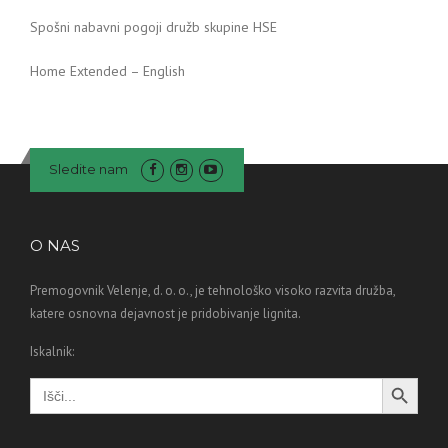
Spošni nabavni pogoji družb skupine HSE
Home Extended – English
Sledite nam
O NAS
Premogovnik Velenje, d. o. o., je tehnološko visoko razvita družba,
katere osnovna dejavnost je pridobivanje lignita.
Iskalnik:
Search Button
Search
for: