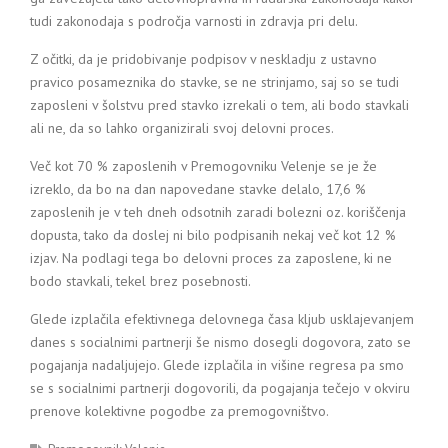
tudi zakonodaja s področja varnosti in zdravja pri delu.
Z očitki, da je pridobivanje podpisov v neskladju z ustavno
pravico posameznika do stavke, se ne strinjamo, saj so se tudi
zaposleni v šolstvu pred stavko izrekali o tem, ali bodo stavkali
ali ne, da so lahko organizirali svoj delovni proces.
Več kot 70 % zaposlenih v Premogovniku Velenje se je že
izreklo, da bo na dan napovedane stavke delalo, 17,6 %
zaposlenih je v teh dneh odsotnih zaradi bolezni oz. koriščenja
dopusta, tako da doslej ni bilo podpisanih nekaj več kot 12 %
izjav. Na podlagi tega bo delovni proces za zaposlene, ki ne
bodo stavkali, tekel brez posebnosti.
Glede izplačila efektivnega delovnega časa kljub usklajevanjem
danes s socialnimi partnerji še nismo dosegli dogovora, zato se
pogajanja nadaljujejo. Glede izplačila in višine regresa pa smo
se s socialnimi partnerji dogovorili, da pogajanja tečejo v okviru
prenove kolektivne pogodbe za premogovništvo.