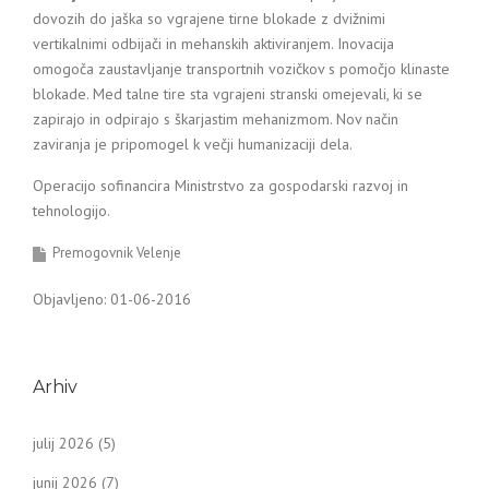
dovozih do jaška so vgrajene tirne blokade z dvižnimi
vertikalnimi odbijači in mehanskih aktiviranjem. Inovacija
omogoča zaustavljanje transportnih vozičkov s pomočjo klinaste
blokade. Med talne tire sta vgrajeni stranski omejevali, ki se
zapirajo in odpirajo s škarjastim mehanizmom. Nov način
zaviranja je pripomogel k večji humanizaciji dela.
Operacijo sofinancira Ministrstvo za gospodarski razvoj in
tehnologijo.
Premogovnik Velenje
Objavljeno: 01-06-2016
Arhiv
julij 2026
(5)
junij 2026
(7)