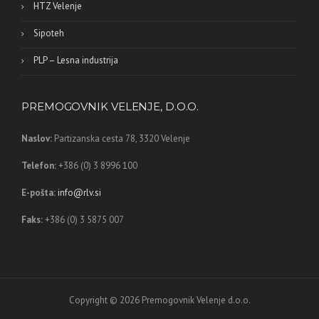
HTZ Velenje
Sipoteh
PLP – Lesna industrija
PREMOGOVNIK VELENJE, D.O.O.
Naslov:
Partizanska cesta 78,
3320 Velenje
Telefon:
+386 (0) 3 8996 100
E-pošta:
info@rlv.si
Faks:
+386 (0) 3 5875 007
Copyright © 2026 Premogovnik Velenje d.o.o.