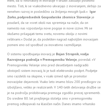
meni, da si »inovatorji in inovacije v družbi zaslužijo posebno
mesto. Tisti, ki se vsakodnevno ukvarjajo z inoviranjem, skrbijo za
nenehen razvoj in posledično za življenja mnogih ljudi.«
Igor
Zorko, podpredsednik Gospodarske zbornice Slovenije
je
poudaril, da se »svet okoli nas spreminja na način, da on
namesto nas vzpostavlja nove pogoje in nove izzive. Mi se
skušamo prilagajati temu svetu, novemu okolju z novimi
rešitvami.« Dodal je, da podelitev nagrad najboljšim inovacijam
pomeni eno od spodbud za inovativno razmišljanje.
O sistemu spodbujanja inovacij je
Bojan Stropnik, vodja
Razvojnega področja v Premogovniku Velenje
, povedal: »V
Premogovniku Velenje smo pred desetletjem nadgradili
obstoječi sistem inovacij, ki je tudi elektronsko podprt. Podjetje
smo razdelili na skupine, v vsaki izmed njih je promotor
inovacijske dejavnosti. Vsako leto imamo blizu 200 predlogov za
izboljšavo, veliko je realiziranih. V 140-letih delovanja družbe se
je na področju pridobivanja premoga zgodilo precej sprememb.
Do sredine 80. let prejšnjega stoletja smo v premogovniku
premog odkopavali na klasičen način. Danes imamo vrhunsko