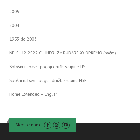
2005
2004
1953 do 2003
NP-0142-2022 CILINDRI ZA RUDARSKO OPREMO (načrti)
Splošni nabavni pogoji družb skupine HSE
Spošni nabavni pogoji družb skupine HSE
Home Extended – English
Sledite nam