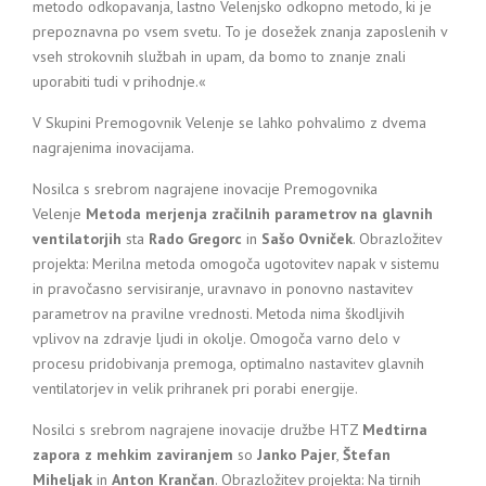
metodo odkopavanja, lastno Velenjsko odkopno metodo, ki je
prepoznavna po vsem svetu. To je dosežek znanja zaposlenih v
vseh strokovnih službah in upam, da bomo to znanje znali
uporabiti tudi v prihodnje.«
V Skupini Premogovnik Velenje se lahko pohvalimo z dvema
nagrajenima inovacijama.
Nosilca s srebrom nagrajene inovacije Premogovnika
Velenje
Metoda merjenja zračilnih parametrov na glavnih
ventilatorjih
sta
Rado Gregorc
in
Sašo Ovniček
. Obrazložitev
projekta: Merilna metoda omogoča ugotovitev napak v sistemu
in pravočasno servisiranje, uravnavo in ponovno nastavitev
parametrov na pravilne vrednosti. Metoda nima škodljivih
vplivov na zdravje ljudi in okolje. Omogoča varno delo v
procesu pridobivanja premoga, optimalno nastavitev glavnih
ventilatorjev in velik prihranek pri porabi energije.
Nosilci s srebrom nagrajene inovacije družbe HTZ
Medtirna
zapora z mehkim zaviranjem
so
Janko Pajer
,
Štefan
Miheljak
in
Anton Krančan
. Obrazložitev projekta: Na tirnih