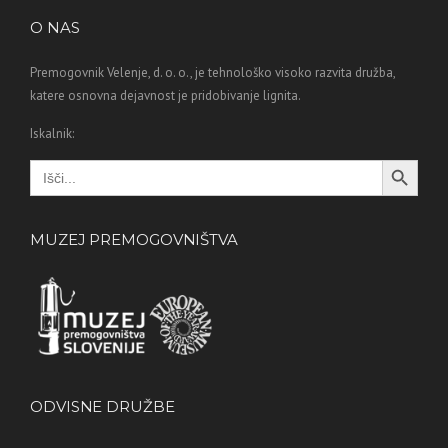
O NAS
Premogovnik Velenje, d. o. o., je tehnološko visoko razvita družba,
katere osnovna dejavnost je pridobivanje lignita.
Iskalnik:
Search Button
Search
for:
MUZEJ PREMOGOVNIŠTVA
ODVISNE DRUŽBE