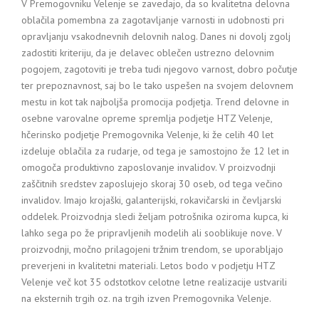
V Premogovniku Velenje se zavedajo, da so kvalitetna delovna
oblačila pomembna za zagotavljanje varnosti in udobnosti pri
opravljanju vsakodnevnih delovnih nalog. Danes ni dovolj zgolj
zadostiti kriteriju, da je delavec oblečen ustrezno delovnim
pogojem, zagotoviti je treba tudi njegovo varnost, dobro počutje
ter prepoznavnost, saj bo le tako uspešen na svojem delovnem
mestu in kot tak najboljša promocija podjetja. Trend delovne in
osebne varovalne opreme spremlja podjetje HTZ Velenje,
hčerinsko podjetje Premogovnika Velenje, ki že celih 40 let
izdeluje oblačila za rudarje, od tega je samostojno že 12 let in
omogoča produktivno zaposlovanje invalidov. V proizvodnji
zaščitnih sredstev zaposlujejo skoraj 30 oseb, od tega večino
invalidov. Imajo krojaški, galanterijski, rokavičarski in čevljarski
oddelek. Proizvodnja sledi željam potrošnika oziroma kupca, ki
lahko sega po že pripravljenih modelih ali sooblikuje nove. V
proizvodnji, močno prilagojeni tržnim trendom, se uporabljajo
preverjeni in kvalitetni materiali. Letos bodo v podjetju HTZ
Velenje več kot 35 odstotkov celotne letne realizacije ustvarili
na eksternih trgih oz. na trgih izven Premogovnika Velenje.