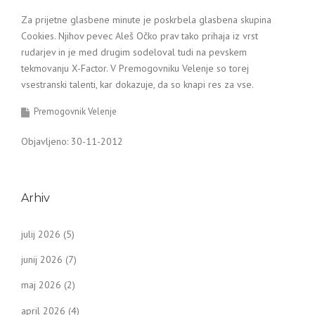
Za prijetne glasbene minute je poskrbela glasbena skupina
Cookies. Njihov pevec Aleš Očko prav tako prihaja iz vrst
rudarjev in je med drugim sodeloval tudi na pevskem
tekmovanju X-Factor. V Premogovniku Velenje so torej
vsestranski talenti, kar dokazuje, da so knapi res za vse.
Premogovnik Velenje
Objavljeno: 30-11-2012
Arhiv
julij 2026
(5)
junij 2026
(7)
maj 2026
(2)
april 2026
(4)