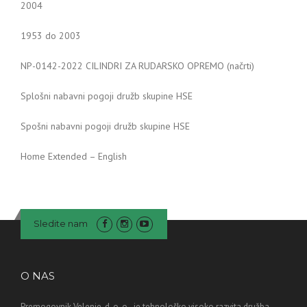
2004
1953 do 2003
NP-0142-2022 CILINDRI ZA RUDARSKO OPREMO (načrti)
Splošni nabavni pogoji družb skupine HSE
Spošni nabavni pogoji družb skupine HSE
Home Extended – English
Sledite nam
O NAS
Premogovnik Velenje, d. o. o., je tehnološko visoko razvita družba,