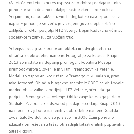
»V letošnjem letu nam res uspeva zelo dobra prodaja in tudi v
prihodnje se nadejamo nadaljnje rasti eksternih prihodkov.
Verjamemo, da bo takšnih izvirnih idej, kot so naše spodnjice z
napisi, v prihodnje še več,« je v svojem govoru optimistično
zaključil direktor podjetja HTZ Velenje Dejan Radovanović in se
sodelavcem zahvalil za vloženi trud.
Velenjski rudarji so s ponosom oblekli in odvrgli delovna
oblačila v dobrodelne namene. Fotografije za koledar Knapi
2013 so nastale na deponiji premoga, v kopalnici Muzeja
premogovništva Slovenije in v jami Premogovnika Velenje.
Modeli so zaposleni kot rudarji v Premogovniku Velenje, prav
tako fotografi. Oblačila blagovne znamke MÓDEO so oblikovale
modne oblikovalke iz podjetja HTZ Velenje, hčerinskega
podjetja Premogovnika Velenje. Oblikovanje koledarja je delo
StudiaHTZ. Zbrana sredstva od prodaje koledarja Knapi 2013
na modni reviji bodo namenili v dobrodelne namene Gasilski
zvezi Šaleške doline, ki se je s svojimi 3000 člani ponovno
izkazala pri reševanju težav ob zadnjih katastrofalnih poplavah v
Šaleški dolini.