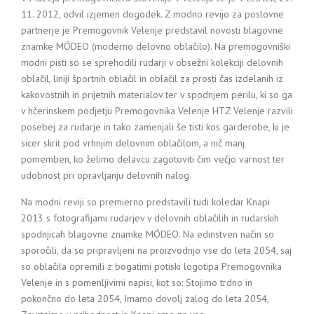
11. 2012, odvil izjemen dogodek. Z modno revijo za poslovne
partnerje je Premogovnik Velenje predstavil novosti blagovne
znamke MÓDEO (moderno delovno oblačilo). Na premogovniški
modni pisti so se sprehodili rudarji v obsežni kolekciji delovnih
oblačil, liniji športnih oblačil in oblačil za prosti čas izdelanih iz
kakovostnih in prijetnih materialov ter v spodnjem perilu, ki so ga
v hčerinskem podjetju Premogovnika Velenje HTZ Velenje razvili
posebej za rudarje in tako zamenjali še tisti kos garderobe, ki je
sicer skrit pod vrhnjim delovnim oblačilom, a nič manj
pomemben, ko želimo delavcu zagotoviti čim večjo varnost ter
udobnost pri opravljanju delovnih nalog.
Na modni reviji so premierno predstavili tudi koledar Knapi
2013 s fotografijami rudarjev v delovnih oblačilih in rudarskih
spodnjicah blagovne znamke MÓDEO. Na edinstven način so
sporočili, da so pripravljeni na proizvodnjo vse do leta 2054, saj
so oblačila opremili z bogatimi potiski logotipa Premogovnika
Velenje in s pomenljivimi napisi, kot so: Stojimo trdno in
pokončno do leta 2054, Imamo dovolj zalog do leta 2054,