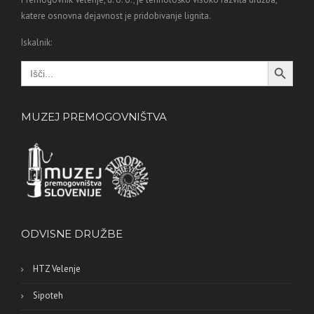
katere osnovna dejavnost je pridobivanje lignita.
Iskalnik:
Search Button
Search
for:
MUZEJ PREMOGOVNIŠTVA
ODVISNE DRUŽBE
HTZ Velenje
Sipoteh