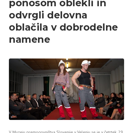
ponosom oblekli in
odvrgli delovna
oblačila v dobrodelne
namene
V Muzeju premogovništva Slovenije v Velenju se je v četrtek, 29.