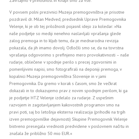
Zavrtajmo v prihodnost in Knapi smo za vse.
V povsem polni prezivnici Muzeja premogovništva je prisotne
pozdravil dr. Milan Medved, predsednik Uprave Premogovnika
Velenje, ki je ob tej priložnosti pojasnil idejo za koledar: »Na
naše podjetje so mediji nenehno naslavljali vprašanja glede
zalog premoga in to kljub temu, da je mednarodna revizija
pokazala, da jih imamo dovolj. Odločili smo se, da na tovrstna
vprašanja odgovorimo s prefinjeno mero provokativnosti – naše
rudarje, oblečene v spodnje perilo s precej zgovornimi in
pomenljivimi napisi, smo fotografirali na deponiji premoga, v
kopalnici Muzeja premogovništva Slovenije in v jami
Premogovnika. Da gremo v korak s časom, smo že večkrat
dokazali in to dokazujemo prav z novim spodnjim perilom, ki ga
je podjetje HTZ Velenje izdelalo za rudarje. Z uspešnim
razvojem in zagotavljanjem kakovostnih programov smo na
pravi poti, saj bo letošnja eksterna realizacija (prihodki na trgih
izven premogovniške dejavnosti) Skupine Premogovnik Velenje
bistveno presegala vrednosti predvidene v poslovnem načrtu in
znašala že približno 50 mio EUR.«