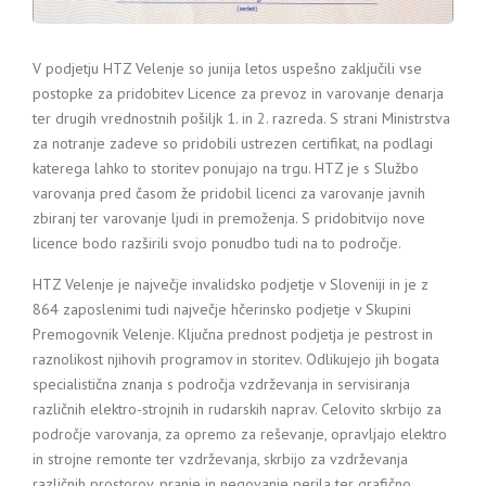
V podjetju HTZ Velenje so junija letos uspešno zaključili vse
postopke za pridobitev Licence za prevoz in varovanje denarja
ter drugih vrednostnih pošiljk 1. in 2. razreda. S strani Ministrstva
za notranje zadeve so pridobili ustrezen certifikat, na podlagi
katerega lahko to storitev ponujajo na trgu. HTZ je s Službo
varovanja pred časom že pridobil licenci za varovanje javnih
zbiranj ter varovanje ljudi in premoženja. S pridobitvijo nove
licence bodo razširili svojo ponudbo tudi na to področje.
HTZ Velenje je največje invalidsko podjetje v Sloveniji in je z
864 zaposlenimi tudi največje hčerinsko podjetje v Skupini
Premogovnik Velenje. Ključna prednost podjetja je pestrost in
raznolikost njihovih programov in storitev. Odlikujejo jih bogata
specialistična znanja s področja vzdrževanja in servisiranja
različnih elektro-strojnih in rudarskih naprav. Celovito skrbijo za
področje varovanja, za opremo za reševanje, opravljajo elektro
in strojne remonte ter vzdrževanja, skrbijo za vzdrževanja
različnih prostorov, pranje in negovanje perila ter grafično