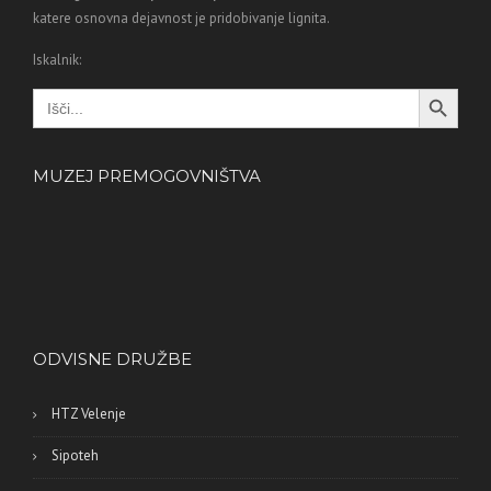
katere osnovna dejavnost je pridobivanje lignita.
Iskalnik:
Search Button
Search
for:
MUZEJ PREMOGOVNIŠTVA
ODVISNE DRUŽBE
HTZ Velenje
Sipoteh