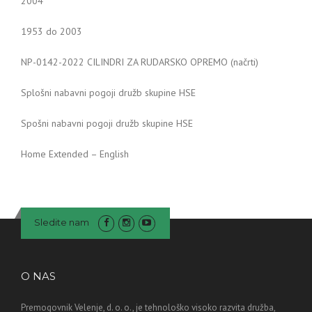
2004
1953 do 2003
NP-0142-2022 CILINDRI ZA RUDARSKO OPREMO (načrti)
Splošni nabavni pogoji družb skupine HSE
Spošni nabavni pogoji družb skupine HSE
Home Extended – English
Sledite nam
O NAS
Premogovnik Velenje, d. o. o., je tehnološko visoko razvita družba,