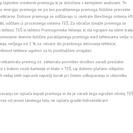
 toplotne vrednosti premoga, ki je določena s kemijskimi analizami. To
o energijo premoga, ne pa ton porabljenega premoga. Količine prevzete
ektrarne. Dobave premoga se odčitavajo iz centrale števčnega sistema HS
ki, odčitani iz procesnega sistema TEŠ. Za obračun tonaže premoga se
htnici TEŠ in tehtnici Premogovnika Velenje, ki sta vgrajeni na istem traku
e izmerjene dnevne količine porabljenega premoga med tehtnicama večje o
panja, večjega od 2 % oz. okvare do pravilnega delovanja tehtnice,
hibnost tehtnice ugotovi za to pooblaščeni izvajalec.
j reklamirala premog oz. zahtevala povrnitev stroškov zaradi preslabe
i s trakovi vozili kamenje in blato v TEŠ, saj dobimo plačano izključno
ekaj letih napravili največji korak pri čistem odkopavanju in izkoristku
pavanju ne izplača kopati premoga in da je zaradi tega ogrožen obstoj TE
že vse od jeseni lanskega leta, ne izplača graditi hidroelektrarn.