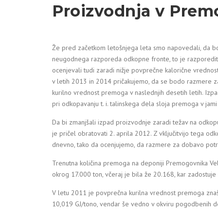
Proizvodnja v Prem
Že pred začetkom letošnjega leta smo napovedali, da b
neugodnega razporeda odkopne fronte, to je razporedit
ocenjevali tudi zaradi nižje povprečne kalorične vrednost
v letih 2013 in 2014 pričakujemo, da se bodo razmere z
kurilno vrednost premoga v naslednjih desetih letih. Izpa
pri odkopavanju t. i. talinskega dela sloja premoga v jami
Da bi zmanjšali izpad proizvodnje zaradi težav na odkopu 
je pričel obratovati 2. aprila 2012. Z vključitvijo tega
dnevno, tako da ocenjujemo, da razmere za dobavo potreb
Trenutna količina premoga na deponiji Premogovnika Vel
okrog 17.000 ton, včeraj je bila že 20.168, kar zadostuj
V letu 2011 je povprečna kurilna vrednost premoga znašal
10,019 GJ/tono, vendar še vedno v okviru pogodbenih do