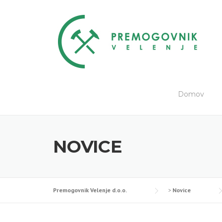
Skip
to
content
Domov
NOVICE
Premogovnik Velenje d.o.o.
>
Novice