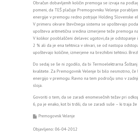
Obračun dobavljenih količin premoga se izvaja na podlagi
pomeni, da TEŠ plačuje Premogovniku Velenje porabljen
energije v premogu redno potrjuje Holding Slovenske el
V primeru okvare števčnega sistema se upoštevajo podat
upošteva aritmetična sredina izmerjene teže premoga na te
V kolikor pooblaščeni delavec ugotovi,da je odstopanj
2 % ali da je ena tehtnica v okvari, se od nastopa odsto
upoštevajo količine, izmerjene na brezhibni tehtnici. Brez
Do sedaj se še ni zgodilo, da bi Termoelektrarna Šoštan
kvalitete. Za Premogovnik Velenje bi bilo nesmotrno, če b
energijo v premogu. Ravno na tem področju smo v zadnjih n
sloja.
Govoriti o tem, da se zaradi enomesečnih težav pri odko
6, pa je enako, kot bi trdili, da se zaradi suše – ki traja 
Premogovnik Velenje
Objavljeno: 06-04-2012