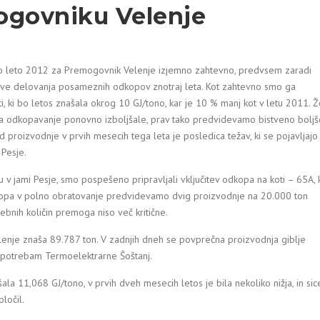
ogovniku Velenje
o leto 2012 za Premogovnik Velenje izjemno zahtevno, predvsem zaradi
ve delovanja posameznih odkopov znotraj leta. Kot zahtevno smo ga
i, ki bo letos znašala okrog 10 GJ/tono, kar je 10 % manj kot v letu 2011. 
a odkopavanje ponovno izboljšale, prav tako predvidevamo bistveno boljš
d proizvodnje v prvih mesecih tega leta je posledica težav, ki se pojavljajo
 Pesje.
v jami Pesje, smo pospešeno pripravljali vključitev odkopa na koti – 65A, 
 odkopa v polno obratovanje predvidevamo dvig proizvodnje na 20.000 ton
nih količin premoga niso več kritične.
enje znaša 89.787 ton. V zadnjih dneh se povprečna proizvodnja giblje
e potrebam Termoelektrarne Šoštanj.
a 11,068 GJ/tono, v prvih dveh mesecih letos je bila nekoliko nižja, in sic
ločil.