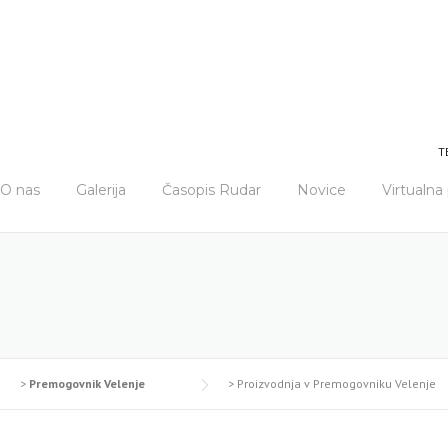
T
O nas
Galerija
Časopis Rudar
Novice
Virtualn
>
Premogovnik Velenje
>
Proizvodnja v Premogovniku Velenje