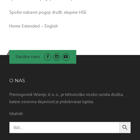
Spošni nabavni pogoji družb skupine HSE
Home Extended – English
Sledite nam
O NAS
Premogovnik Velenje, d. o. o., je tehnološko visoko razvita družba,
katere osnovna dejavnost je pridobivanje lignita.
Iskalnik:
Search Button
Search
for: