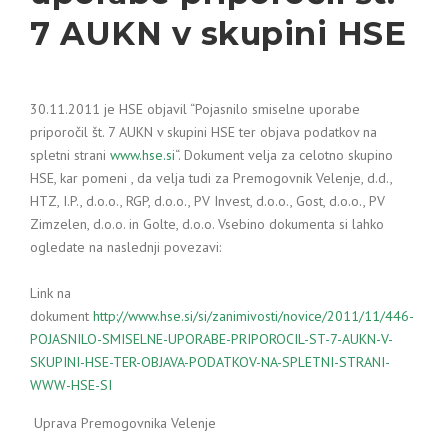
7 AUKN v skupini HSE
30.11.2011 je HSE objavil “Pojasnilo smiselne uporabe
priporočil št. 7 AUKN v skupini HSE ter objava podatkov na
spletni strani
www.hse.si
“. Dokument velja za celotno skupino
HSE, kar pomeni , da velja tudi za Premogovnik Velenje, d.d.,
HTZ, I.P., d.o.o., RGP, d.o.o., PV Invest, d.o.o., Gost, d.o.o., PV
Zimzelen, d.o.o. in Golte, d.o.o. Vsebino dokumenta si lahko
ogledate na naslednji povezavi:
Link na
dokument
http://www.hse.si/si/zanimivosti/novice/2011/11/446-
POJASNILO-SMISELNE-UPORABE-PRIPOROCIL-ST-7-AUKN-V-
SKUPINI-HSE-TER-OBJAVA-PODATKOV-NA-SPLETNI-STRANI-
WWW-HSE-SI
Uprava Premogovnika Velenje