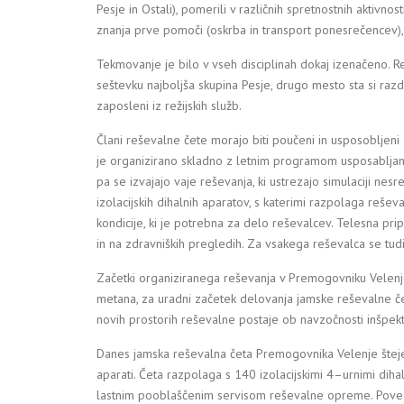
Pesje in Ostali), pomerili v različnih spretnostnih aktivnos
znanja prve pomoči (oskrba in transport ponesrečencev), 
Tekmovanje je bilo v vseh disciplinah dokaj izenačeno. Re
seštevku najboljša skupina Pesje, drugo mesto sta si razdeli
zaposleni iz režijskih služb.
Člani reševalne čete morajo biti poučeni in usposobljeni 
je organizirano skladno z letnim programom usposabljanj
pa se izvajajo vaje reševanja, ki ustrezajo simulaciji nes
izolacijskih dihalnih aparatov, s katerimi razpolaga reš
kondicije, ki je potrebna za delo reševalcev. Telesna prip
in na zdravniških pregledih. Za vsakega reševalca se tud
Začetki organiziranega reševanja v Premogovniku Velenje 
metana, za uradni začetek delovanja jamske reševalne čet
novih prostorih reševalne postaje ob navzočnosti inšpekt
Danes jamska reševalna četa Premogovnika Velenje šteje
aparati. Četa razpolaga s 140 izolacijskimi 4–urnimi di
lastnim pooblaščenim servisom reševalne opreme. Povezan