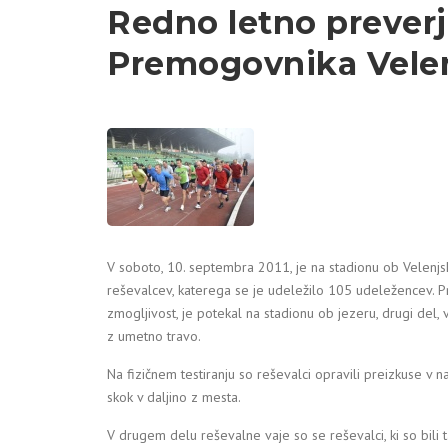
Redno letno preverj
Premogovnika Vele
V soboto, 10. septembra 2011, je na stadionu ob Velenjsk
reševalcev, katerega se je udeležilo 105 udeležencev. Pr
zmogljivost, je potekal na stadionu ob jezeru, drugi del, 
z umetno travo.
Na fizičnem testiranju so reševalci opravili preizkuse v na
skok v daljino z mesta.
V drugem delu reševalne vaje so se reševalci, ki so bili t