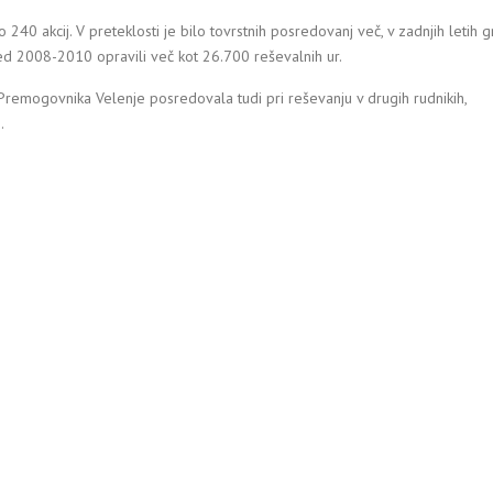
 240 akcij. V preteklosti je bilo tovrstnih posredovanj več, v zadnjih letih g
med 2008-2010 opravili več kot 26.700 reševalnih ur.
remogovnika Velenje posredovala tudi pri reševanju v drugih rudnikih,
.