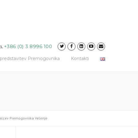
+386 (0) 3 8996 100
EL
a predstavitev Premogovnika
Kontakti
valcev Premogovnika Velenje