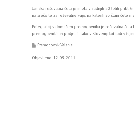
Jamska reševalna četa je imela v zadnjih 50 letih približno
na srečo le za reševalne vaje, na katerih so člani čete 
Poleg akcij v domačem premogovniku je reševalna četa P
premogovnikih in podjetjih tako v Sloveniji kot tudi v tujini
Premogovnik Velenje
Objavljeno: 12-09-2011