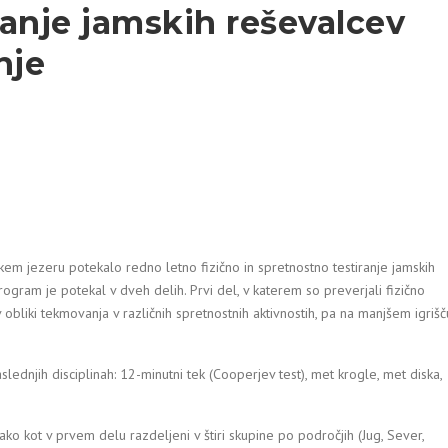
anje jamskih reševalcev
nje
em jezeru potekalo redno letno fizično in spretnostno testiranje jamskih
ogram je potekal v dveh delih. Prvi del, v katerem so preverjali fizično
v obliki tekmovanja v različnih spretnostnih aktivnostih, pa na manjšem igrišč
slednjih disciplinah: 12-minutni tek (Cooperjev test), met krogle, met diska,
ako kot v prvem delu razdeljeni v štiri skupine po področjih (Jug, Sever,