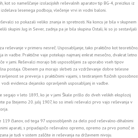
tih, kot so nameščanje izolacijskih reševalnih aparatov tip BG-4, preizkus iz
izdelava lesenega podboja, vlečenje vrvi in vodni baloni.
ševalci so pokazali veliko znanja in spretnosti. Na koncu je bila v skupnem
li skupini Jug in Sever, zadnja pa je bila skupina Ostali, ki so jo sestavljali
za reševanje v primeru nesreč. Usposabljanje, tako praktično kot teoretično
a in vadbe. Praktične vaje potekajo najmanj enkrat mesečno, dvakrat letno
reče v jami. Reševalci morajo biti usposobljeni za uporabo vseh tipov
evalna postaja. Obenem pa morajo skrbeti za vzdrževanje dobre telesne
ravljenost se preverja s praktičnimi vajami, s testiranjem fizičnih sposobnos
i vodi evidenca dejansko opravljenih usposabljanj in vadbe.
segajo v leto 1893, ko je v jami Škale prišlo do dveh velikih eksplozij
e pa štejemo 20. julij 1907, ko so imeli reševalci prvo vajo reševanja v
orja.
 119 članov, od tega 97 usposobljenih za delo pod reševalno-dihalnimi
halnimi aparati, s pripadajočo reševalno opremo, opremo za prvo pomoč in
a je tudi v sistem zaščite in reševanja na državnem nivoju.