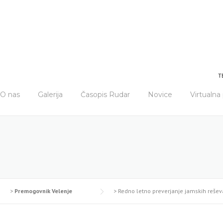
T
O nas
Galerija
Časopis Rudar
Novice
Virtualn
>
Premogovnik Velenje
>
Redno letno preverjanje jamskih reše