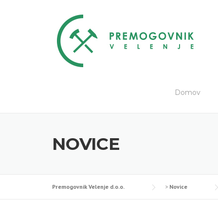
Skip
to
content
Domov
NOVICE
Premogovnik Velenje d.o.o.
>
Novice