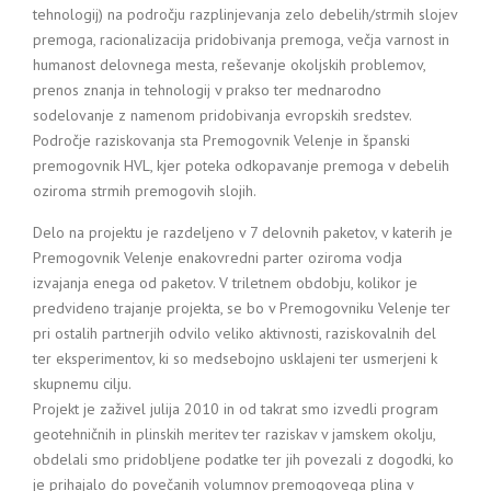
tehnologij) na področju razplinjevanja zelo debelih/strmih slojev
premoga, racionalizacija pridobivanja premoga, večja varnost in
humanost delovnega mesta, reševanje okoljskih problemov,
prenos znanja in tehnologij v prakso ter mednarodno
sodelovanje z namenom pridobivanja evropskih sredstev.
Področje raziskovanja sta Premogovnik Velenje in španski
premogovnik HVL, kjer poteka odkopavanje premoga v debelih
oziroma strmih premogovih slojih.
Delo na projektu je razdeljeno v 7 delovnih paketov, v katerih je
Premogovnik Velenje enakovredni parter oziroma vodja
izvajanja enega od paketov. V triletnem obdobju, kolikor je
predvideno trajanje projekta, se bo v Premogovniku Velenje ter
pri ostalih partnerjih odvilo veliko aktivnosti, raziskovalnih del
ter eksperimentov, ki so medsebojno usklajeni ter usmerjeni k
skupnemu cilju.
Projekt je zaživel julija 2010 in od takrat smo izvedli program
geotehničnih in plinskih meritev ter raziskav v jamskem okolju,
obdelali smo pridobljene podatke ter jih povezali z dogodki, ko
je prihajalo do povečanih volumnov premogovega plina v