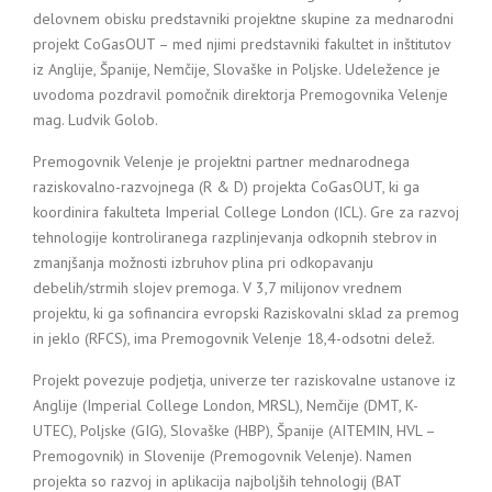
delovnem obisku predstavniki projektne skupine za mednarodni
projekt CoGasOUT – med njimi predstavniki fakultet in inštitutov
iz Anglije, Španije, Nemčije, Slovaške in Poljske. Udeležence je
uvodoma pozdravil pomočnik direktorja Premogovnika Velenje
mag. Ludvik Golob.
Premogovnik Velenje je projektni partner mednarodnega
raziskovalno-razvojnega (R & D) projekta CoGasOUT, ki ga
koordinira fakulteta Imperial College London (ICL). Gre za razvoj
tehnologije kontroliranega razplinjevanja odkopnih stebrov in
zmanjšanja možnosti izbruhov plina pri odkopavanju
debelih/strmih slojev premoga. V 3,7 milijonov vrednem
projektu, ki ga sofinancira evropski Raziskovalni sklad za premog
in jeklo (RFCS), ima Premogovnik Velenje 18,4-odsotni delež.
Projekt povezuje podjetja, univerze ter raziskovalne ustanove iz
Anglije (Imperial College London, MRSL), Nemčije (DMT, K-
UTEC), Poljske (GIG), Slovaške (HBP), Španije (AITEMIN, HVL –
Premogovnik) in Slovenije (Premogovnik Velenje). Namen
projekta so razvoj in aplikacija najboljših tehnologij (BAT