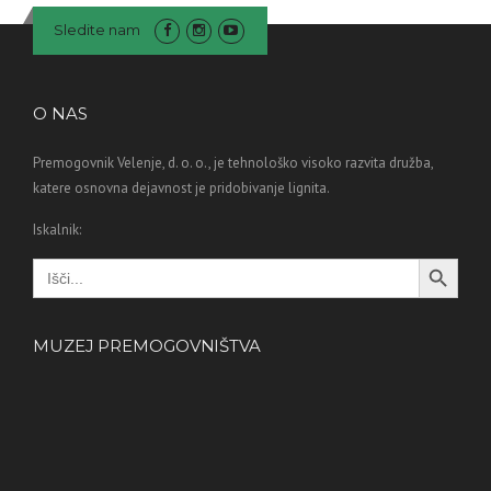
Sledite nam
O NAS
Premogovnik Velenje, d. o. o., je tehnološko visoko razvita družba,
katere osnovna dejavnost je pridobivanje lignita.
Iskalnik:
Search Button
Search
for:
MUZEJ PREMOGOVNIŠTVA