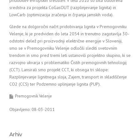
pridobitev evropskih sredstev. V letu 2010 so bila odobrena
sredstva za projekta CoGasOUT (razplinjevanje lignita) in
LowCarb (optimizacija zračenja in črpanja jamskih voda).
Glede na dolgoročni načrt pridobivanja lignita v Premogovniku
Velenje, ki je predviden do leta 2054 in trenutno zagotavlja 30-
odstotni delež pri proizvodnji električne energije v Sloveniji,
smo se v Premogovniku Velenje odločili slediti svetovnim
trendom in smo pred tremi leti ustanovili projektno skupino, ki se
razvojno ukvarja s problematiko Čistih premogovnih tehnologij
(CCT). Lansirali smo projekt CCT, ki obsega tri sklope:
Razplinjevanje lignitnega sloja, Zajem, transport in skladiščenje
CO2 (CCS) ter Podzemno uplinjanje lignita (PUP).
Premogovnik Velenje
Objavljeno: 08-03-2011
Arhiv