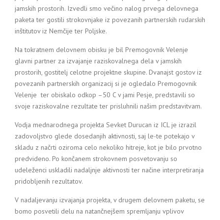
jamskih prostorih. Izvedli smo večino nalog prvega delovnega
paketa ter gostili strokovnjake iz povezanih partnerskih rudarskih
inštitutov iz Nemčije ter Poljske.
Na tokratnem delovnem obisku je bil Premogovnik Velenje
glavni partner za izvajanje raziskovalnega dela v jamskih
prostorih, gostitelj celotne projektne skupine. Dvanajst gostov iz
povezanih partnerskih organizacij si je ogledalo Premogovnik
Velenje ter obiskalo odkop –50 C v jami Pesje, predstavili so
svoje raziskovalne rezultate ter prisluhnili našim predstavitvam.
Vodja mednarodnega projekta Sevket Durucan iz ICL je izrazil
zadovoljstvo glede dosedanjih aktivnosti, saj le-te potekajo v
skladu z načrti oziroma celo nekoliko hitreje, kot je bilo prvotno
predvideno. Po končanem strokovnem posvetovanju so
udeleženci uskladili nadaljnje aktivnosti ter načine interpretiranja
pridobljenih rezultatov.
V nadaljevanju izvajanja projekta, v drugem delovnem paketu, se
bomo posvetili delu na natančnejšem spremljanju vplivov