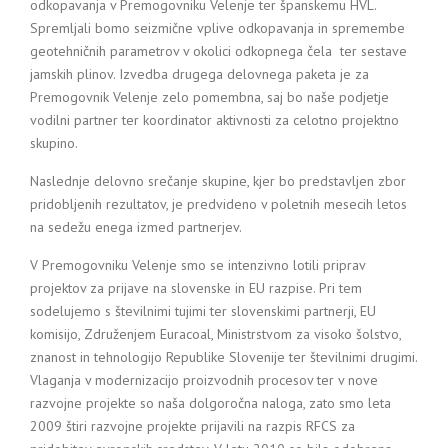
odkopavanja v Premogovniku Velenje ter španskemu HVL.
Spremljali bomo seizmične vplive odkopavanja in spremembe
geotehničnih parametrov v okolici odkopnega čela ter sestave
jamskih plinov. Izvedba drugega delovnega paketa je za
Premogovnik Velenje zelo pomembna, saj bo naše podjetje
vodilni partner ter koordinator aktivnosti za celotno projektno
skupino.
Naslednje delovno srečanje skupine, kjer bo predstavljen zbor
pridobljenih rezultatov, je predvideno v poletnih mesecih letos
na sedežu enega izmed partnerjev.
V Premogovniku Velenje smo se intenzivno lotili priprav
projektov za prijave na slovenske in EU razpise. Pri tem
sodelujemo s številnimi tujimi ter slovenskimi partnerji, EU
komisijo, Združenjem Euracoal, Ministrstvom za visoko šolstvo,
znanost in tehnologijo Republike Slovenije ter številnimi drugimi.
Vlaganja v modernizacijo proizvodnih procesov ter v nove
razvojne projekte so naša dolgoročna naloga, zato smo leta
2009 štiri razvojne projekte prijavili na razpis RFCS za