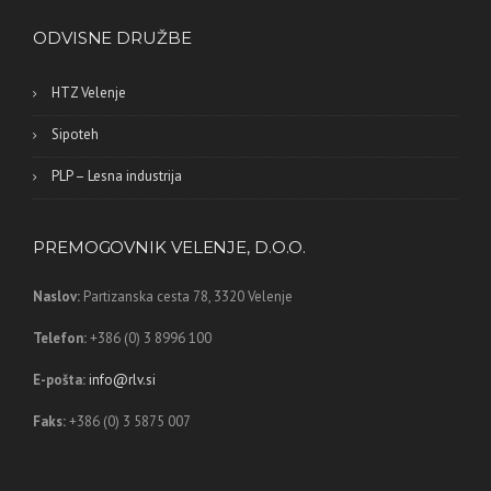
ODVISNE DRUŽBE
HTZ Velenje
Sipoteh
PLP – Lesna industrija
PREMOGOVNIK VELENJE, D.O.O.
Naslov:
Partizanska cesta 78,
3320 Velenje
Telefon:
+386 (0) 3 8996 100
E-pošta:
info@rlv.si
Faks:
+386 (0) 3 5875 007