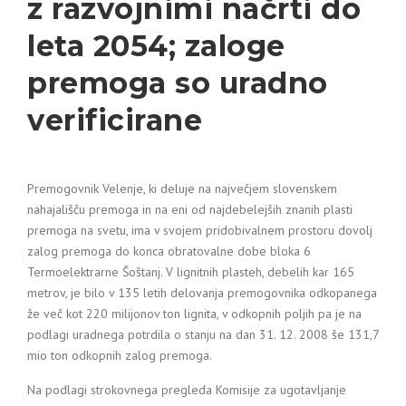
z razvojnimi načrti do
leta 2054; zaloge
premoga so uradno
verificirane
Premogovnik Velenje, ki deluje na največjem slovenskem
nahajališču premoga in na eni od najdebelejših znanih plasti
premoga na svetu, ima v svojem pridobivalnem prostoru dovolj
zalog premoga do konca obratovalne dobe bloka 6
Termoelektrarne Šoštanj. V lignitnih plasteh, debelih kar 165
metrov, je bilo v 135 letih delovanja premogovnika odkopanega
že več kot 220 milijonov ton lignita, v odkopnih poljih pa je na
podlagi uradnega potrdila o stanju na dan 31. 12. 2008 še 131,7
mio ton odkopnih zalog premoga.
Na podlagi strokovnega pregleda Komisije za ugotavljanje