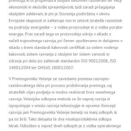
premoga, ki bi prispevala k boljšim delovnim razmeram ter večji
ekonomski in ekološki sprejemljivosti, tudi zaradi prilagajanja
okoljskim zahtevam, ki jim je Slovenija podvržena v okviru
Evropske skupnosti in zahtevajo nov in celovit strateški razmislek
na področju energetike – z vidika proizvodnje in z vidika porabe
energije. Prav zaradi tega se proizvodnja odvija v skladu z
načeli trajnostnega razvoja, pri čemer upoštevamo in delujemo v
skladu s tremi standardi kakovosti: certifikati za sistem vodenja
kakovosti, sistem ravnanja z okoljem ter sistem varnosti in
zdravja pri delu po zahtevah standardov ISO 9001:2008, ISO
14001:2004 ter OHSAS 18001:2007.
V Premogovniku Velenje se zavedamo pomena razvojno-
raziskovalnega dela pri procesu pridobivanja premoga, saj
strateških ciljev podjetja ni možno realizirati brez nenehnega
razvoja. Velenjska odkopna metoda se še naprej razvija in
izpopolnjuje v smislu razvoja tehnologije in opreme. Koncept
razvoja jam Premogovnika Velenje temelji na manj odkopih, ki
pa so širši. Tako delujeta le dva visokoproduktivna odkopa
hkrati. Odločitev o največ dveh odkopih je z vidika operativnega