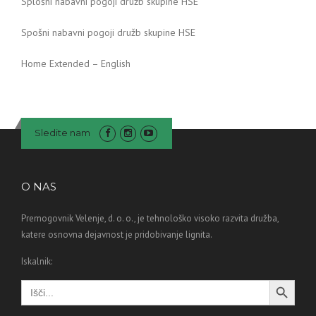
Splošni nabavni pogoji družb skupine HSE
Spošni nabavni pogoji družb skupine HSE
Home Extended – English
Sledite nam
O NAS
Premogovnik Velenje, d. o. o., je tehnološko visoko razvita družba,
katere osnovna dejavnost je pridobivanje lignita.
Iskalnik:
Search Button
Search
for: