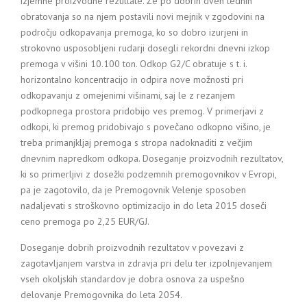
izjemne proizvodne rezultate. Že po dobrih dveh tednih
obratovanja so na njem postavili novi mejnik v zgodovini na
področju odkopavanja premoga, ko so dobro izurjeni in
strokovno usposobljeni rudarji dosegli rekordni dnevni izkop
premoga v višini 10.100 ton. Odkop G2/C obratuje s t. i.
horizontalno koncentracijo in odpira nove možnosti pri
odkopavanju z omejenimi višinami, saj le z rezanjem
podkopnega prostora pridobijo ves premog. V primerjavi z
odkopi, ki premog pridobivajo s povečano odkopno višino, je
treba primanjkljaj premoga s stropa nadoknaditi z večjim
dnevnim napredkom odkopa. Doseganje proizvodnih rezultatov,
ki so primerljivi z dosežki podzemnih premogovnikov v Evropi,
pa je zagotovilo, da je Premogovnik Velenje sposoben
nadaljevati s stroškovno optimizacijo in do leta 2015 doseči
ceno premoga po 2,25 EUR/GJ.
Doseganje dobrih proizvodnih rezultatov v povezavi z
zagotavljanjem varstva in zdravja pri delu ter izpolnjevanjem
vseh okoljskih standardov je dobra osnova za uspešno
delovanje Premogovnika do leta 2054.