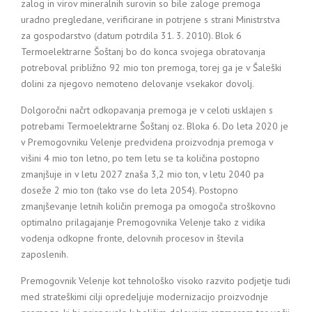
zalog in virov mineralnih surovin so bile zaloge premoga
uradno pregledane, verificirane in potrjene s strani Ministrstva
za gospodarstvo (datum potrdila 31. 3. 2010). Blok 6
Termoelektrarne Šoštanj bo do konca svojega obratovanja
potreboval približno 92 mio ton premoga, torej ga je v Šaleški
dolini za njegovo nemoteno delovanje vsekakor dovolj.
Dolgoročni načrt odkopavanja premoga je v celoti usklajen s
potrebami Termoelektrarne Šoštanj oz. Bloka 6. Do leta 2020 je
v Premogovniku Velenje predvidena proizvodnja premoga v
višini 4 mio ton letno, po tem letu se ta količina postopno
zmanjšuje in v letu 2027 znaša 3,2 mio ton, v letu 2040 pa
doseže 2 mio ton (tako vse do leta 2054). Postopno
zmanjševanje letnih količin premoga pa omogoča stroškovno
optimalno prilagajanje Premogovnika Velenje tako z vidika
vodenja odkopne fronte, delovnih procesov in števila
zaposlenih.
Premogovnik Velenje kot tehnološko visoko razvito podjetje tudi
med strateškimi cilji opredeljuje modernizacijo proizvodnje