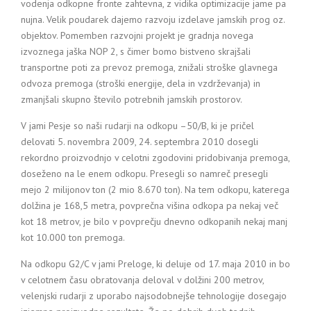
vodenja odkopne fronte zahtevna, z vidika optimizacije jame pa
nujna. Velik poudarek dajemo razvoju izdelave jamskih prog oz.
objektov. Pomemben razvojni projekt je gradnja novega
izvoznega jaška NOP 2, s čimer bomo bistveno skrajšali
transportne poti za prevoz premoga, znižali stroške glavnega
odvoza premoga (stroški energije, dela in vzdrževanja) in
zmanjšali skupno število potrebnih jamskih prostorov.
V jami Pesje so naši rudarji na odkopu –50/B, ki je pričel
delovati 5. novembra 2009, 24. septembra 2010 dosegli
rekordno proizvodnjo v celotni zgodovini pridobivanja premoga,
doseženo na le enem odkopu. Presegli so namreč presegli
mejo 2 milijonov ton (2 mio 8.670 ton). Na tem odkopu, katerega
dolžina je 168,5 metra, povprečna višina odkopa pa nekaj več
kot 18 metrov, je bilo v povprečju dnevno odkopanih nekaj manj
kot 10.000 ton premoga.
Na odkopu G2/C v jami Preloge, ki deluje od 17. maja 2010 in bo
v celotnem času obratovanja deloval v dolžini 200 metrov,
velenjski rudarji z uporabo najsodobnejše tehnologije dosegajo