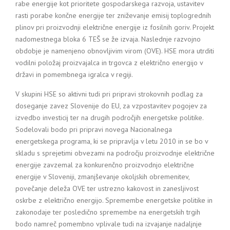
rabe energije kot prioritete gospodarskega razvoja, ustavitev
rasti porabe končne energije ter zniževanje emisij toplogrednih
plinov pri proizvodnji električne energije iz fosilnih goriv. Projekt
nadomestnega bloka 6 TEŠ se že izvaja. Naslednje razvojno
obdobje je namenjeno obnovljivim virom (OVE). HSE mora utrditi
vodilni položaj proizvajalca in trgovca z električno energijo v
državi in pomembnega igralca v regiji.
V skupini HSE so aktivni tudi pri pripravi strokovnih podlag za
doseganje zavez Slovenije do EU, za vzpostavitev pogojev za
izvedbo investicij ter na drugih področjih energetske politike.
Sodelovali bodo pri pripravi novega Nacionalnega
energetskega programa, ki se pripravlja v letu 2010 in se bo v
skladu s sprejetimi obvezami na področju proizvodnje električne
energije zavzemal za konkurenčno proizvodnjo električne
energije v Sloveniji, zmanjševanje okoljskih obremenitev,
povečanje deleža OVE ter ustrezno kakovost in zanesljivost
oskrbe z električno energijo. Spremembe energetske politike in
zakonodaje ter posledično spremembe na energetskih trgih
bodo namreč pomembno vplivale tudi na izvajanje nadaljnje