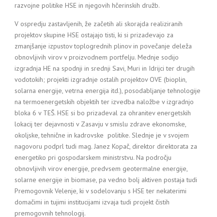
razvojne politike HSE in njegovih hčerinskih družb.
V ospredju zastavljenih, že začetih ali skorajda realiziranih
projektov skupine HSE ostajajo tisti, ki si prizadevajo za
zmanjšanje izpustov toplogrednih plinov in povečanje deleža
obnovljivih virov v proizvodnem portfelju. Mednje sodijo
izgradnja HE na spodnji in srednji Savi, Muri in Idrijci ter drugih
vodotokih; projekti izgradnje ostalih projektov OVE (bioplin,
solarna energije, vetrna energija itd.), posodabljanje tehnologije
na termoenergetskih objektih ter izvedba naložbe v izgradnjo
bloka 6 v TEŠ. HSE si bo prizadeval za ohranitev energetskih
lokacij ter dejavnosti v Zasavju v smislu zdrave ekonomske,
okoljske, tehnične in kadrovske politike. Slednje je v svojem
nagovoru podprl tudi mag. Janez Kopač, direktor direktorata za
energetiko pri gospodarskem ministrstvu. Na področju
obnovljivih virov energije, predvsem geotermalne energije,
solarne energije in biomase, pa vedno bolj aktiven postaja tudi
Premogovnik Velenje, ki v sodelovanju s HSE ter nekaterimi
domačimi in tujimi institucijami izvaja tudi projekt čistih
premogovnih tehnologij.