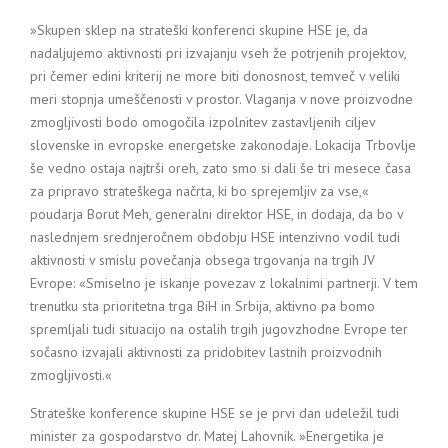
»Skupen sklep na strateški konferenci skupine HSE je, da
nadaljujemo aktivnosti pri izvajanju vseh že potrjenih projektov,
pri čemer edini kriterij ne more biti donosnost, temveč v veliki
meri stopnja umeščenosti v prostor. Vlaganja v nove proizvodne
zmogljivosti bodo omogočila izpolnitev zastavljenih ciljev
slovenske in evropske energetske zakonodaje. Lokacija Trbovlje
še vedno ostaja najtrši oreh, zato smo si dali še tri mesece časa
za pripravo strateškega načrta, ki bo sprejemljiv za vse,«
poudarja Borut Meh, generalni direktor HSE, in dodaja, da bo v
naslednjem srednjeročnem obdobju HSE intenzivno vodil tudi
aktivnosti v smislu povečanja obsega trgovanja na trgih JV
Evrope: «Smiselno je iskanje povezav z lokalnimi partnerji. V tem
trenutku sta prioritetna trga BiH in Srbija, aktivno pa bomo
spremljali tudi situacijo na ostalih trgih jugovzhodne Evrope ter
sočasno izvajali aktivnosti za pridobitev lastnih proizvodnih
zmogljivosti.«
Strateške konference skupine HSE se je prvi dan udeležil tudi
minister za gospodarstvo dr. Matej Lahovnik. »Energetika je