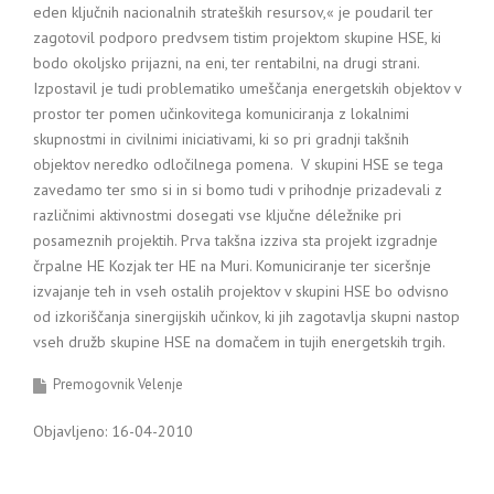
eden ključnih nacionalnih strateških resursov,« je poudaril ter
zagotovil podporo predvsem tistim projektom skupine HSE, ki
bodo okoljsko prijazni, na eni, ter rentabilni, na drugi strani.
Izpostavil je tudi problematiko umeščanja energetskih objektov v
prostor ter pomen učinkovitega komuniciranja z lokalnimi
skupnostmi in civilnimi iniciativami, ki so pri gradnji takšnih
objektov neredko odločilnega pomena. V skupini HSE se tega
zavedamo ter smo si in si bomo tudi v prihodnje prizadevali z
različnimi aktivnostmi dosegati vse ključne déležnike pri
posameznih projektih. Prva takšna izziva sta projekt izgradnje
črpalne HE Kozjak ter HE na Muri. Komuniciranje ter siceršnje
izvajanje teh in vseh ostalih projektov v skupini HSE bo odvisno
od izkoriščanja sinergijskih učinkov, ki jih zagotavlja skupni nastop
vseh družb skupine HSE na domačem in tujih energetskih trgih.
Premogovnik Velenje
Objavljeno: 16-04-2010