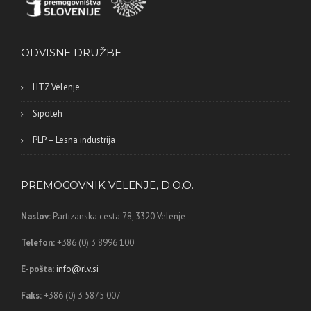
ODVISNE DRUŽBE
HTZ Velenje
Sipoteh
PLP – Lesna industrija
PREMOGOVNIK VELENJE, D.O.O.
Naslov:
Partizanska cesta 78,
3320 Velenje
Telefon:
+386 (0) 3 8996 100
E-pošta:
info@rlv.si
Faks:
+386 (0) 3 5875 007