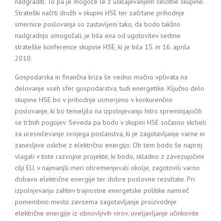
nadgraditi. To pa je mogoče le z usklajevanjem celotne skupine.
Strateški načrti družb v skupini HSE ter začrtane prihodnje
smernice poslovanja so zastavljeni tako, da bodo takšno
nadgradnjo omogočali, je bila ena od ugotovitev sedme
strateške konference skupine HSE, ki je bila 15. in 16. aprila
2010.
Gospodarska in finančna kriza še vedno močno vplivata na
delovanje vseh sfer gospodarstva, tudi energetike. Ključno delo
skupine HSE bo v prihodnje usmerjeno v konkurenčno
poslovanje, ki bo temeljilo na izpolnjevanju hitro spreminjajočih
se tržnih pogojev. Seveda pa bodo v skupini HSE sočasno skrbeli
za uresničevanje svojega poslanstva, ki je zagotavljanje varne in
zanesljive oskrbe z električno energijo. Ob tem bodo še naprej
vlagali v tiste razvojne projekte, ki bodo, skladno z zavezujočimi
cilji EU, v najmanjši meri obremenjevali okolje, zagotovili varno
dobavo električne energije ter dobre poslovne rezultate. Pri
izpolnjevanju zahtev trajnostne energetske politike namreč
pomembno mesto zavzema zagotavljanje proizvodnje
električne energije iz obnovljivih virov, uveljavljanje učinkovite