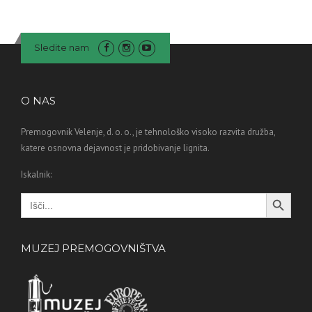
Sledite nam
O NAS
Premogovnik Velenje, d. o. o., je tehnološko visoko razvita družba,
katere osnovna dejavnost je pridobivanje lignita.
Iskalnik:
Search Button
Search
for:
MUZEJ PREMOGOVNIŠTVA