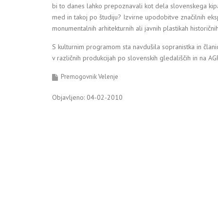
bi to danes lahko prepoznavali kot dela slovenskega kipar
med in takoj po študiju? Izvirne upodobitve značilnih eksp
monumentalnih arhitekturnih ali javnih plastikah historičn
S kulturnim programom sta navdušila sopranistka in članic
v različnih produkcijah po slovenskih gledališčih in na AG
Premogovnik Velenje
Objavljeno: 04-02-2010