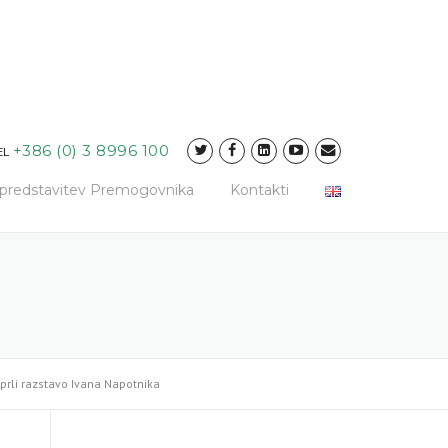
+386 (0) 3 8996 100
EL
a predstavitev Premogovnika
Kontakti
prli razstavo Ivana Napotnika