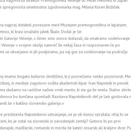
ti sta nagovorila direktor Premogovnika Velenje dr. Milan Medved in župan
 je spregovorila umetnostna zgodovinarka mag. Milena Koren Božiček.
ma najprej dotaknil povezave med Muzejem premogovništva in kiparjem.
co, ki krasi izvažalni jašek Škale. Dodal je še:
 in Galerijo Velenje, s čimer smo znova dokazali, da smatramo sodelovanje
Velenje v svojem okolju namreč že nekaj časa ni razpoznaven le po
imi se ukvarjamo in jih podpiramo, pa naj gre za sodelovanje na področju
anj imamo bogato kulturno dediščino, ki ji posvečamo veliko pozornosti. Me
oštanj, in mednje zagotovo sodita akademski kipar Ivan Napotnik in pesnik
ma skušamo na različne načine vrniti mesto, ki sta ga že imela. Stalno zbirk
 obnova bo končana spomladi. Razstava Napotnikovih del je lani gostovala 
viti še v kakšno slovensko galerijo.«
 predstavila Napotnikovo ustvarjanje, se je ob koncu vprašala: »Kaj bi se
cem, ko je ostal na slovenski in zavodenjski zemlji? Gotovo bi po prvi
unajski, madžarski, romunski in morda še kateri cesarski ali kraljevi dvor. P