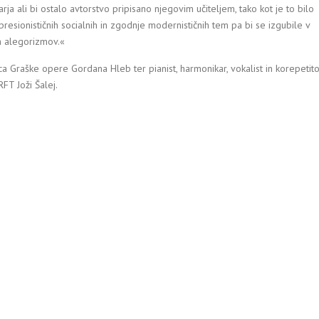
ja ali bi ostalo avtorstvo pripisano njegovim učiteljem, tako kot je to bilo
resionističnih socialnih in zgodnje modernističnih tem pa bi se izgubile v
ih alegorizmov.«
a Graške opere Gordana Hleb ter pianist, harmonikar, vokalist in korepetit
RFT Joži Šalej.