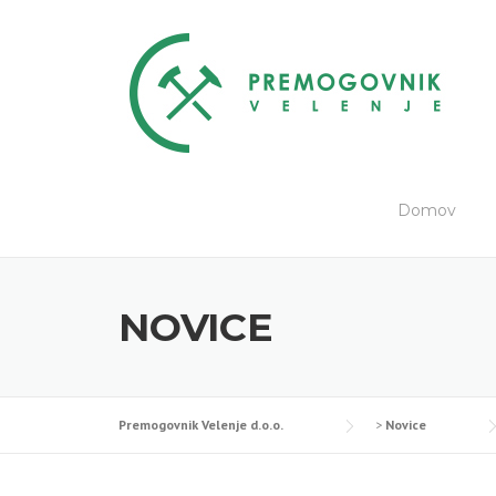
Skip
to
content
Domov
NOVICE
Premogovnik Velenje d.o.o.
>
Novice