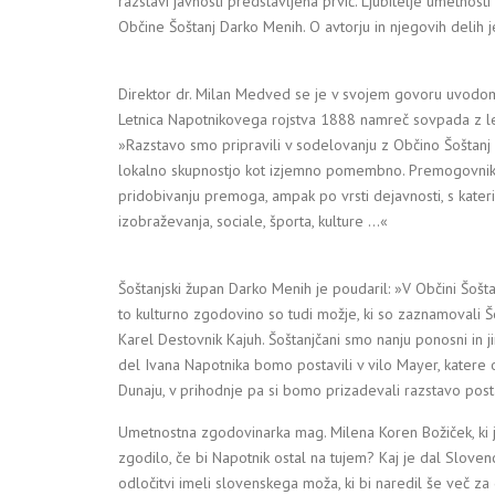
razstavi javnosti predstavljena prvič. Ljubitelje umetnos
Občine Šoštanj Darko Menih. O avtorju in njegovih delih
Direktor dr. Milan Medved se je v svojem govoru uvodo
Letnica Napotnikovega rojstva 1888 namreč sovpada z letni
»Razstavo smo pripravili v sodelovanju z Občino Šoštanj
lokalno skupnostjo kot izjemno pomembno. Premogovnik 
pridobivanju premoga, ampak po vrsti dejavnosti, s kater
izobraževanja, sociale, športa, kulture …«
Šoštanjski župan Darko Menih je poudaril: »V Občini Šošt
to kulturno zgodovino so tudi možje, ki so zaznamovali Š
Karel Destovnik Kajuh. Šoštanjčani smo nanju ponosni in ji
del Ivana Napotnika bomo postavili v vilo Mayer, katere
Dunaju, v prihodnje pa si bomo prizadevali razstavo posta
Umetnostna zgodovinarka mag. Milena Koren Božiček, ki je
zgodilo, če bi Napotnik ostal na tujem? Kaj je dal Sloven
odločitvi imeli slovenskega moža, ki bi naredil še več za d