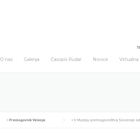
T
O nas
Galerija
Časopis Rudar
Novice
Virtualn
>
Premogovnik Velenje
>
V Muzeju premogovništva Slovenije od