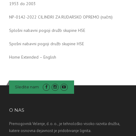
1953 do 2003
NP-0142-2022 CILINDRI ZA RUDARSKO OPREMO (načrti)
Splošni nabavni pogoji družb skupine HSE
Spošni nabavni pogoji družb skupine HSE
Home Extended – English
Sledite nam
O NAS
Premogovnik Velenje, d. o. o., je tehnološko visoko razvita družba,
katere osnovna dejavnost je pridobivanje lignita.