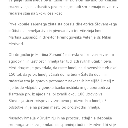
varjenje rudarskega piva. Rudarji imajo sicer navado ob vsakem
praznovanju nazdraviti s pivom, z njim tudi sprejemajo novince v
rudarski stan na Skoku čez kožo.
Prve kobule zelenega zlata sta obrala direktorica Slovenskega
inštituta za hmeljarstvo in pivovarstvo ter vitezinja hmelja
Martina Zupančič in direktor Premogovnika Velenje dr. Milan
Medved.
Ob dogodku je Martina Zupančič natresla veliko zanimivosti o
zgodovini in lastnostih hmelja ter tudi zdravilnih učinkih piva.
Med drugim je povedala, da raste hmelj na slovenskih tleh okoli
150 let, da je bil hmelj včasih doma tudi v Šaleški dolini in
rudarska trta je gotovo potomec z nekdanjih hmeljišč. Hmelj z
nje bodo vključili v gensko banko inštituta in ga uporabili za
žlahtenje piv. Iz njega naj bi zvarili okoli 100 litrov piva.
Slovenija sicer prispeva v svetovno proizvodnjo hmelja 3
odstotke in je na petem mestu po proizvodnji hmelja.
Nasadov hmelja v Družmirju in na prostoru zdajšnje deponije
premoga se iz svoje mladosti spominja tudi dr. Medved, ki si je