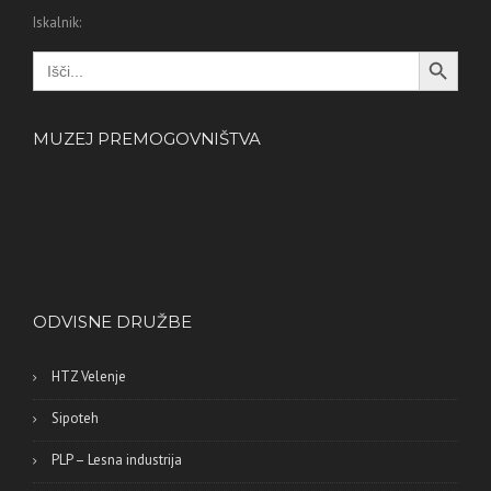
Iskalnik:
Search Button
Search
for:
MUZEJ PREMOGOVNIŠTVA
ODVISNE DRUŽBE
HTZ Velenje
Sipoteh
PLP – Lesna industrija