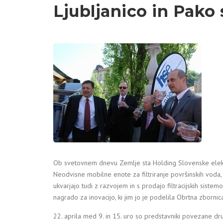
Ljubljanico in Pako 
Ob svetovnem dnevu Zemlje sta Holding Slovenske elek
Neodvisne mobilne enote za filtriranje površinskih voda, 
ukvarjajo tudi z razvojem in s prodajo filtracijskih siste
nagrado za inovacijo, ki jim jo je podelila Obrtna zbornic
22. aprila med 9. in 15. uro so predstavniki povezane d