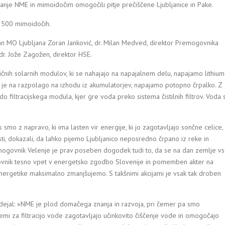
vanje NME in mimoidočim omogočili pitje prečiščene Ljubljanice in Pake.
a 500 mimoidočih.
upan MO Ljubljana Zoran Janković, dr. Milan Medved, direktor Premogovnika
 dr. Jože Zagožen, direktor HSE.
čnih solarnih modulov, ki se nahajajo na napajalnem delu, napajamo lithium
i je na razpolago na izhodu iz akumulatorjev, napajamo potopno črpalko. Z
do filtracijskega modula, kjer gre voda preko sistema čistilnih filtrov. Voda 
mo z napravo, ki ima lasten vir energije, ki jo zagotavljajo sončne celice,
sti, dokazali, da lahko pijemo Ljubljanico neposredno črpano iz reke in
emogovnik Velenje je prav poseben dogodek tudi to, da se na dan zemlje v
mogovnik tesno vpet v energetsko zgodbo Slovenije in pomemben akter na
nergetike maksimalno zmanjšujemo. S takšnimi akcijami je vsak tak droben
m dejal: »NME je plod domačega znanja in razvoja, pri čemer pa smo
istemi za filtracijo vode zagotavljajo učinkovito čiščenje vode in omogočajo