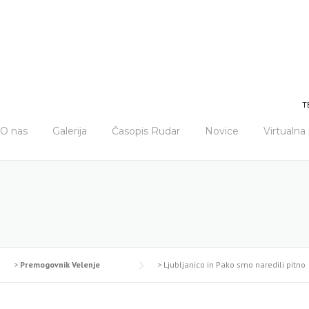
T
O nas
Galerija
Časopis Rudar
Novice
Virtualn
>
Premogovnik Velenje
>
Ljubljanico in Pako smo naredili pitno