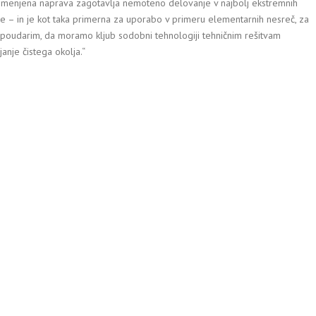
n. Omenjena naprava zagotavlja nemoteno delovanje v najbolj ekstremnih
nce – in je kot taka primerna za uporabo v primeru elementarnih nesreč, za
 poudarim, da moramo kljub sodobni tehnologiji tehničnim rešitvam
anje čistega okolja.“