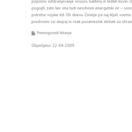
popolno odstranjevanje virusov, bakterij in težkih kovi
pogojih, zato ker ima tudi neodvisni energetski vir – so
potrebe vojske itd. Ob dnevu Zmelje pa naj kljub vsemu
predvsem vsi skupaj in vsak posameznik skrbeti za ohranj
Premogovnik Velenje
Objavljeno: 22-04-2009