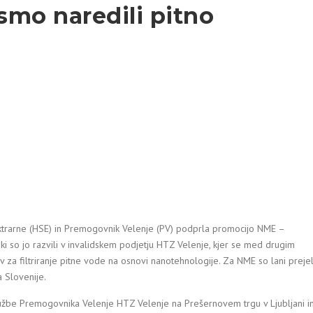
smo naredili pitno
trarne (HSE) in Premogovnik Velenje (PV) podprla promocijo NME –
ki so jo razvili v invalidskem podjetju HTZ Velenje, kjer se med drugim
mov za filtriranje pitne vode na osnovi nanotehnologije. Za NME so lani prejel
a Slovenije.
ružbe Premogovnika Velenje HTZ Velenje na Prešernovem trgu v Ljubljani i