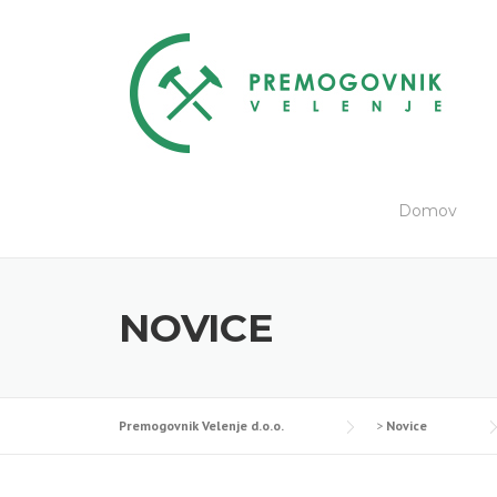
Skip
to
content
Domov
NOVICE
Premogovnik Velenje d.o.o.
>
Novice