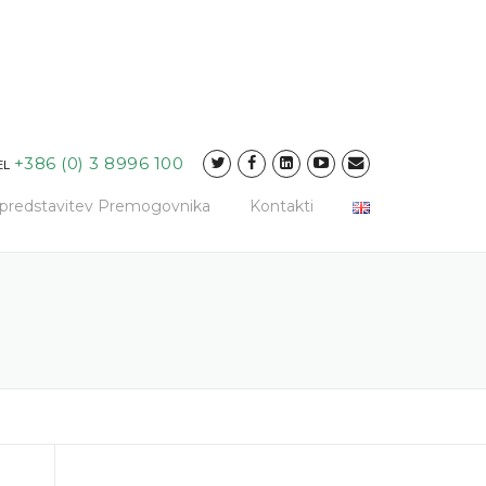
+386 (0) 3 8996 100
EL
a predstavitev Premogovnika
Kontakti