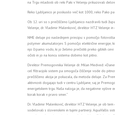
na Trgu mladosti ob reki Paki v Velenju prikazovali delo
Reko Ljubljanico je poskusilo več kot 1000, reko Pako p
Ob 12. uri so s prečiščeno Ljubljanico nazdravili tudi ž
Velenje, dr. Vladimir Malenković, direktor HTZ Velenje in
NME deluje po naslednjem principu: s pomočjo fotovoltai
polymer akumulatorjev. S pomočjo električne energije, k
njo črpamo vodo, ki jo želimo prečistiti preko gibkih cevi 
očisti in jo na koncu sistema dobimo kot pitno.
Direktor Premogovnika Velenje dr. Milan Medved: »Danes s
cel filtracijski sistem pa omogoča čiščenje vode do pitno
prečiščeno akcija je pokazala, da metoda deluje. Za Pr
aktivnosti dogajajo tudi v centru Ljubljane, saj je Pre
energetskem trgu. Naša naloga je, da negativne vplive e
korak korak v pravo smer.“
Dr. Vladimir Malenković, direktor HTZ Velenje, je ob te
sodelovali s slovenskimi in tujimi partnerji. AquaVallis s