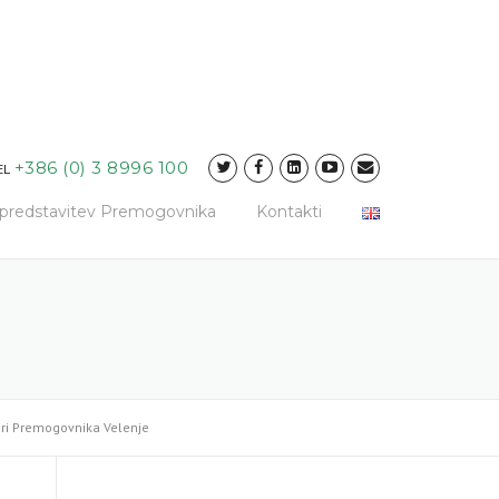
+386 (0) 3 8996 100
EL
a predstavitev Premogovnika
Kontakti
uri Premogovnika Velenje