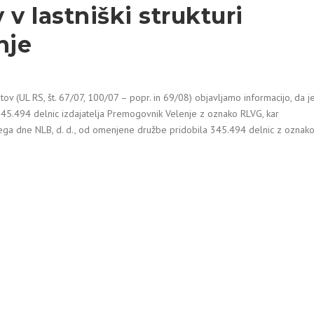
 lastniški strukturi
nje
ov (UL RS, št. 67/07, 100/07 – popr. in 69/08) objavljamo informacijo, da j
345.494 delnic izdajatelja Premogovnik Velenje z oznako RLVG, kar
stega dne NLB, d. d., od omenjene družbe pridobila 345.494 delnic z oznak