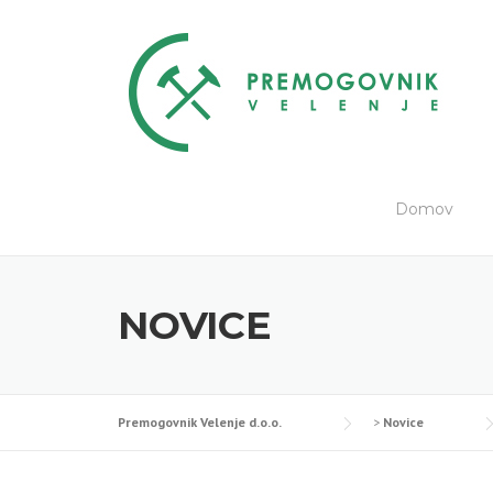
Skip
to
content
Domov
NOVICE
Premogovnik Velenje d.o.o.
>
Novice