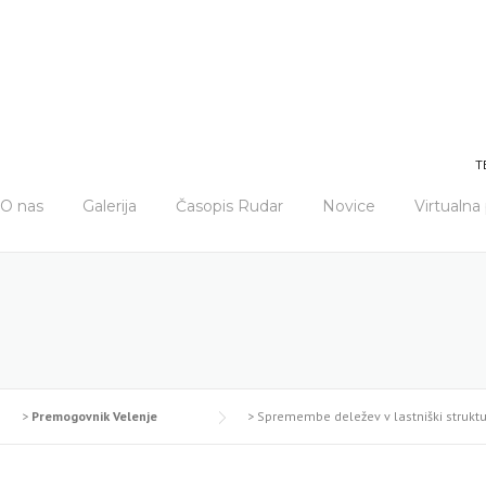
T
O nas
Galerija
Časopis Rudar
Novice
Virtualn
>
Premogovnik Velenje
>
Spremembe deležev v lastniški strukt